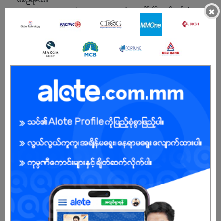
စီစဉ်ရမယ်။
×
Graphic Designer / Photographer နဲ့ ပူးပေါင်းပြီး သင့်တင့်တဲ့
Visuals ပြင်ဆင်ရမယ်။
BENEFITS
.