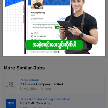
Male/Female
Open To :
Already Expired
Don't have an account?
REGISTER NOW!
More Similar Jobs
Page Admin
PH Empire Company Limited
Shwepyithar | Yangon
Sales And Marketing Executive
Alote SME Company
Sanchaung | Yangon