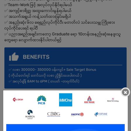
✅Team-Work ဖြင့် အလုပ်လုပ်နိုင်ရပါမယ်
✅ အကျင့်စာရိတ္တ အထူးကောင်းမွန်ရပါမယ်
✅ အသက်အရွယ် ကန့်သတ်ထားခြင်းမရှိပါ
✅ အနည်းဆုံး ၆လ ရေရှည်လုပ်ကိုင်ပီး မတတ်လဲ သင်ပေးသမျှ ကြိုးစား
လုပ်ကိုင်ပေးရင် ရပါပီ
✅ ပညာအရည်အချင်းကတော့ Graduate ရော 10တန်းအနည်းဆုံးနေဖူးသူ
တွေရော လျောက်ထားနိုင်ပါတယ်ရှင့်
BENEFITS
✅ လစာ 300000- 350000 ဝန်းကျင်+ Sale Target Bonus
( ကိုယ်တော်ရင် တော်သလို လစာ ညှိနှိုင်းပေးပါတယ် )
✅ အလုပ်ချိန် 8AM to 6PM ( တပတ် -တရက်ပိတ်)
×