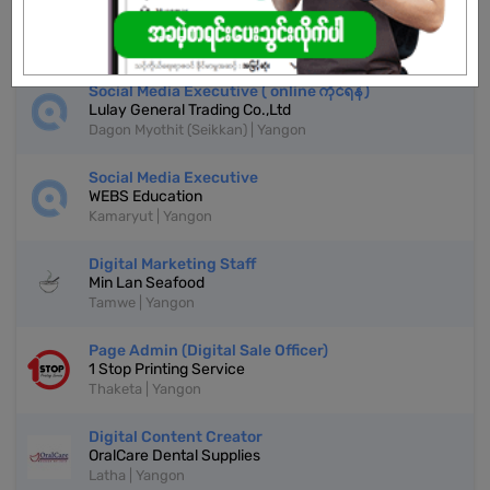
Digital Marketing Staff
Borofone Myanmar
Mingalartaungnyunt | Yangon
Social Media Executive ( online ကိုင်ရန်)
Lulay General Trading Co.,Ltd
Dagon Myothit (Seikkan) | Yangon
Social Media Executive
WEBS Education
Kamaryut | Yangon
Digital Marketing Staff
Min Lan Seafood
Tamwe | Yangon
Page Admin (Digital Sale Officer)
1 Stop Printing Service
Thaketa | Yangon
Digital Content Creator
OralCare Dental Supplies
Latha | Yangon