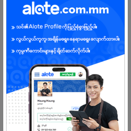
Male/Female
Open To :
Already Expired
Don't have an account?
REGISTER NOW!
More Similar Jobs