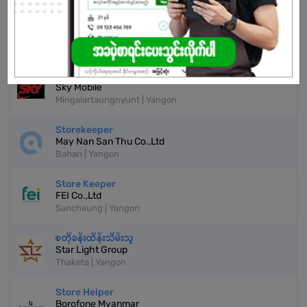
More Similar Jobs
Store Keeper
Sky Mobile
Mingalartaungnyunt | Yangon
Storekeeper
May Nan San Thu Co.,Ltd
Bahan | Yangon
Store Keeper
FEI Co.,Ltd
Sanchaung | Yangon
စတိုခန်းထိန်းသိမ်းသူ
Star Light Group
Thaketa | Yangon
Store Helper
Borofone Myanmar