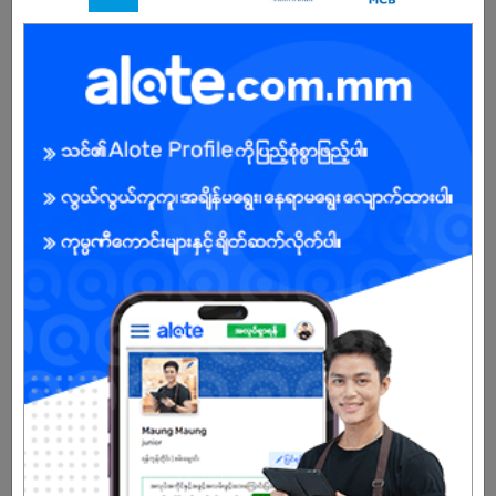
Male
Open To :
About Our Company
PMG was founded in 1993 and is a leading company in bottled
drinking water and alcoholic beverages industry in Myanmar.
We manufacture, market and distribute PMG Myanmar Drinking
Water, Myanmar Rum, Myanmar Dry Gin, Myanmar Whisky,
Myanmar Whisky (Gold), Majesty Whisky, Chancellor Whisky,
Premier Whisky, Myanmar Old Brandy, Freedom Light Whisky,
Freedom Smooth+ Whisky, Generation Z RUM & Generation Z Gin,
Already Expired
Don't have an account?
REGISTER NOW!