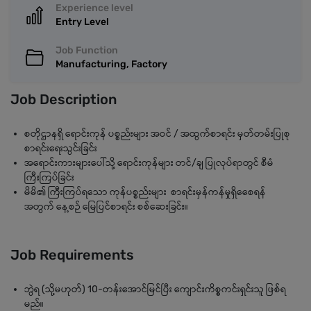
Experience level
Entry Level
Job Function
Manufacturing, Factory
Job Description
စတိုဌာနရှိ ရောင်းကုန် ပစ္စည်းများ အဝင် / အထွက်စာရင်း ‌မှတ်တမ်းပြုစု
စာရင်းရေးသွင်းခြင်း
အရောင်းကားများပေါ်သို့ ရောင်းကုန်များ တင်/ချ ပြုလုပ်ရာတွင် စီမံ
ကြီးကြပ်ခြင်း
မိမိ၏ ကြီးကြပ်ရသော ကုန်ပစ္စည်းများ စာရင်းမှန်ကန်မှုရှိ‌ေစေရန်
အတွက် နေ့စဉ် မြေပြင်စာရင်း စစ်ဆေးခြင်း။
Job Requirements
ဘွဲရ (သို့မဟုတ်) 10-တန်းအောင်မြင်ပြီး ကျောင်းကိစ္စကင်းရှင်းသူ ဖြစ်ရ
မည်။