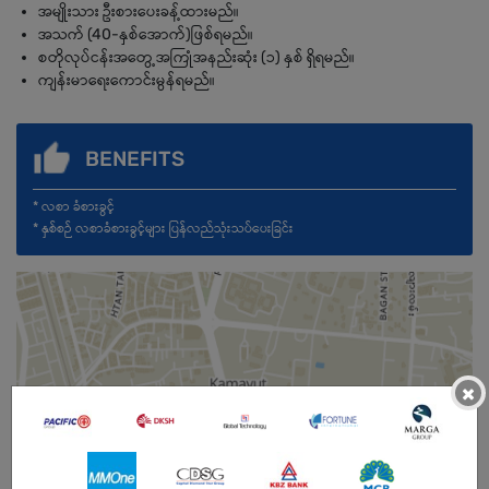
အမျိုးသား ဦးစားပေးခန့်ထားမည်။
အသက် (40-နှစ်အောက်)ဖြစ်ရမည်။
စတိုလုပ်ငန်းအတွေ့အကြုံအနည်းဆုံး (၁) နှစ် ရှိရမည်။
ကျန်းမာရေးကောင်းမွန်ရမည်။
BENEFITS
* လစာ ခံစားခွင့်
* နှစ်စဉ် လစာခံစားခွင့်များ ပြန်လည်သုံးသပ်ပေးခြင်း
×