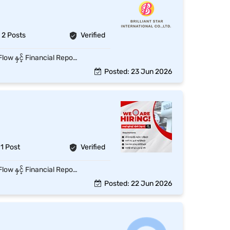
2 Posts
Verified
Company ၏ ငွေစာရင်းများကို တိကျမှန်ကန်စွာ စီမံထိန်းသိမ်းပြီး Daily Transaction များ၊ Cash Flow နှင့် Financial Report များကို စနစ်တကျ ဆောင်ရွက်ရန်။ Job Responsibilities Daily income / expense စာရင်းများ ထည့်သွင်းခြင်း Cash Book, Ledger နှင့် Accounting Records များ ထိန်းသိမ်းခြင်း Voucher, Invoice, Receipt များ စစ်ဆေးခြင်း Monthly Financial Report များ ပြုစုတင်ပြခြင်း Bank Transaction နှင့် Cash Flow စစ်ဆေးခြင်း Tax နှင့် related documents များ ပြင်ဆင်ကူညီခြင်း Stock / Inventory စာရင်းများ စစ်ဆေးခြင်း Management မှ ပေးအပ်သော အခြားတာဝန်များ ဆောင်ရွက်ခြင်း
Posted: 23 Jun 2026
1 Post
Verified
Company ၏ ငွေစာရင်းများကို တိကျမှန်ကန်စွာ စီမံထိန်းသိမ်းပြီး Daily Transaction များ၊ Cash Flow နှင့် Financial Report များကို စနစ်တကျ ဆောင်ရွက်ရန်။ Job Responsibilities Daily income / expense စာရင်းများ ထည့်သွင်းခြင်း Cash Book, Ledger နှင့် Accounting Records များ ထိန်းသိမ်းခြင်း Voucher, Invoice, Receipt များ စစ်ဆေးခြင်း Monthly Financial Report များ ပြုစုတင်ပြခြင်း Bank Transaction နှင့် Cash Flow စစ်ဆေးခြင်း Tax နှင့် related documents များ ပြင်ဆင်ကူညီခြင်း Stock / Inventory စာရင်းများ စစ်ဆေးခြင်း Management မှ ပေးအပ်သော အခြားတာဝန်များ ဆောင်ရွက်ခြင်း
Posted: 22 Jun 2026