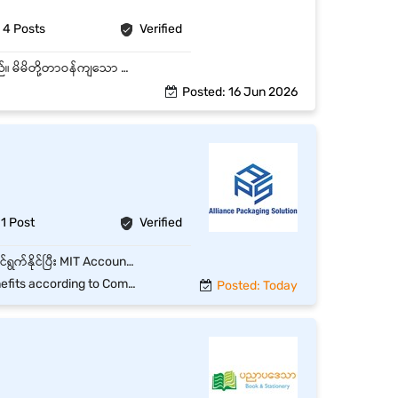
4 Posts
Verified
ရန်ကုန်မြို့တွင်းရှိ မိမိနေထိုင်ရာမြို့နယ် နှင့်နီးစပ်သောဆိုင်များတွင် တာဝန်ချထားပေးမည်ဖြစ်ပါသည်။ မိမိတို့တာဝန်ကျသော အပိုင်းအလိုက် ရောင်ရငွေများနှင့် ရောင်းရ လီတာ/ဂါလန်များ ကိုက်ညီစေရမည်ဖြစ်ပြီး တာဝန်ခံသို့ လွှဲပြောင်းတိုင်း တိကျစွာ အပ်နှံရပါမည်။ Customer များထံမှ ငွေရရှိပြီးပါက Voucher/Slip အား ပေးအပ်ရမည်ဖြစ်ပါသည်။ အသင်းအဖွဲ့နှင့်ပူးပေါင်းလုပ်ဆောင်နိုင်ရပါမည်။
Posted: 16 Jun 2026
1 Post
Verified
Alliance Packaging Solution Co., Ltd. တွင် နေ့စဉ်စာရင်းလုပ်ငန်းများကို တိကျမှန်ကန်စွာ ဆောင်ရွက်နိုင်ပြီး MIT Accounting Software အသုံးပြုဖူးသော Junior Accountant တစ်ဦးကို ခန့်အပ်လိုပါသည်။ Key Responsibilities MIT Accounting Software ဖြင့် နေ့စဉ် Accounting Transactions များကို မှတ်တမ်းတင်ခြင်း။ Cash Book၊ Bank Book၊ Sales၊ Purchase နှင့် General Ledger များကို Update ပြုလုပ်ခြင်း။ Voucher များ၊ Invoice များနှင့် Supporting Documents များကို စစ်ဆေးထိန်းသိမ်းခြင်း။ Accounts Receivable (AR) နှင့် Accounts Payable (AP) စာရင်းများကို Update ပြုလုပ်ခြင်း။ လစဉ် Financial Reports နှင့် Accounting Reports များ ပြင်ဆင်ရာတွင် ကူညီဆောင်ရွက်ခြင်း။ Bank Reconciliation နှင့် Cash Reconciliation ပြုလုပ်ရာတွင် ပါဝင်ဆောင်ရွက်ခြင်း။ Internal Control နှင့် Company Policy များကို လိုက်နာဆောင်ရွက်ခြင်း။ Chief Operation Officer မှ ပေးအပ်သော အခြားတာဝန်များကို ဆောင်ရွက်ခြင်း။
cording to Company Policy
Posted: Today