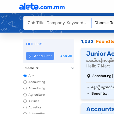
Choose Jo
1,032
Found &
FILTER BY:
Junior A
Apply Filter
Clear All
အငယ်တန်းစာရင်းက
Hello 7 Mart
INDUSTRY
Any
Sanchaung |
Accounting
Advertising
Benefits:
.
Agriculture
Airlines
Athletics
Account
Automotive