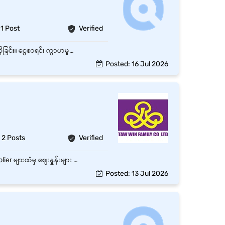
1 Post
Verified
ငွေပေးချေမှုများ ဆောင်ရွက်ခြင်း: ဆိုင်သို့ ရောက်ရှိလာသော ဧည့်သည်များကို နွေးထွေးပျူငှာစွာ ကြိုဆိုခြင်း။ ငွေစာရင်း ကွာဟမှုမရှိစေရန် ဂရုတစိုက် ကိုင်တွယ်ခြင်း။ အရောင်းမြှင့်တင်ရေး အစီအစဉ်များ (Promotions/Discounts) ရှိပါက ဝယ်ယူသူများကို ရှင်းပြပေးခြင်း။
Posted: 16 Jul 2026
2 Posts
Verified
ဆောက်လုပ်ရေး၊ ရုံးသုံး၊ အိမ်သုံးနှင့် အခြားလိုအပ်သော ပစ္စည်းများကို ဝယ်ယူဆောင်ရွက်ရမည်။ Supplier များထံမှ ဈေးနှုန်းများ စုံစမ်း၍ နှိုင်းယှဉ်တင်ပြရမည်။ Purchase Order များ ပြင်ဆင်ပြီး ပစ္စည်းများ အချိန်မီရရှိစေရန် ဆောင်ရွက်ရမည်။ Supplier များနှင့် ဆက်ဆံရေးကောင်းမွန်စွာ ထိန်းသိမ်းရမည်။ Purchasing Report နှင့် Documentation များကို ပြင်ဆင်တင်ပြရမည်။ Management မှ ပေးအပ်သော အခြားတာဝန်များကို ထမ်းဆောင်ရမည်။
Posted: 13 Jul 2026