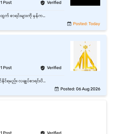
1 Post
Verified
နေ့စဉ် စာရင်းအင်းနှင့် ငွေကြေးဆိုင်ရာ လုပ်ငန်းများကို တိကျမှန်ကန်စွာ ဆောင်ရွက်ရမည်။ ငွေဝင်၊ ငွေထွက် စာရင်းများကို မှန်ကန်စွာ မှတ်တမ်းတင်ပြီး သက်ဆိုင်ရာ အစီရင်ခံစာများကို ပြင်ဆင်တင်ပြရမည်။ ငွေကြေးစာရွက်စာတမ်းများကို စနစ်တကျ ထိန်းသိမ်းပြီး သက်ဆိုင်ရာဌာနများနှင့် ပူးပေါင်းဆောင်ရွက်ရမည်။ လုပ်ငန်းလိုအပ်ချက်အရ ပေးအပ်သော အခြားသက်ဆိုင်ရာ တာဝန်များကို ဆောင်ရွက်ရမည်။
Posted: Today
1 Post
Verified
Cash book နှင့် stock များအား စနစ်တကျစီမံနိုင်ရမည်။ စာရင်းဇယားများ တိကျသေချာစွာ လုပ်ကိုင်နိုင်ရမည်။ လချုပ်စာရင်းပိတ်နိုင်ရမည်။ Expense, Income Data Entry သွင်းရမည်။
Posted: 06 Aug 2026
1 Post
Verified