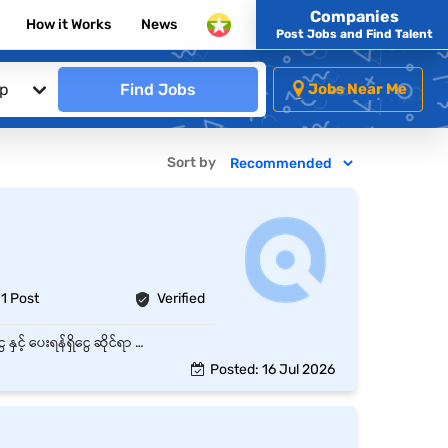
Companies
How it Works
News
Post Jobs and Find Talent
ip
Find Jobs
Jobs Near Me
Sort by
1 Post
Verified
နေ့စဉ် ငွေအဝင်/အထွက် ဘောက်ချာများ ကို စနစ်တကျ စစ်ဆေးခြင်းနှင့် စာရင်းသွင်းခြင်း။ ရောင်းရငွေ နှင့် ပေးရန်ရှိငွေ ဆိုင်ရာ စာရင်းများကို နေ့စဉ်/အပတ်စဉ် Update လုပ်ခြင်း။ အထက်လူကြီးမှ ပေးအပ်သော အခြား ဘဏ္ဍာရေးနှင့် စာရင်းကိုင်ဆိုင်ရာ တာဝန်များကို ထမ်းဆောင်ခြင်း။
Posted: 16 Jul 2026