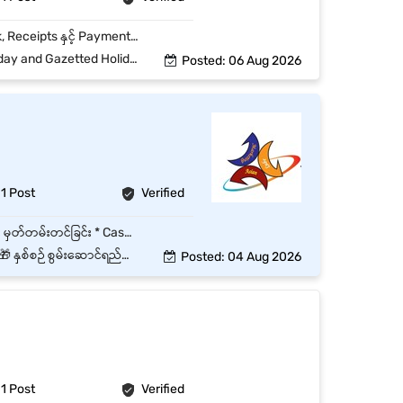
* နေ့စဉ် Accounting Transactions များကို စာရင်းသွင်းခြင်းနှင့် မှတ်တမ်းတင်ခြင်း။ * Cash, Bank, Receipts နှင့် Payments များကို စနစ်တကျ မှတ်တမ်းတင်ခြင်း။ * Sales, Purchases နှင့် Expenses များ၏ အထောက်အထားများကို စစ်ဆေး၍ စာရင်းရေးသွင်းခြင်း။ * Vouchers, Invoices နှင့် Accounting Documents များကို စနစ်တကျ ထိန်းသိမ်းခြင်း။ * Inventory နှင့် Finance Records များကို စစ်ဆေးရာတွင် ကူညီဆောင်ရွက်ခြင်း။ * Monthly Financial Reports ပြင်ဆင်ရာတွင် Senior Accountant အား ကူညီဆောင်ရွက်ခြင်း။ * Audit နှင့် Tax လုပ်ငန်းများအတွက် လိုအပ်သော စာရွက်စာတမ်းများကို ပြင်ဆင်ပေးခြင်း။ * Management မှ ပေးအပ်သော Finance & Accounting ဆိုင်ရာ အခြားတာဝန်များကို ဆောင်ရွက်ခြင်း။
Office Hour - 9:00 AM - 5:00PM
Posted: 06 Aug 2026
1 Post
Verified
ပုဇွန်တောင်၊ Yangonတွင်ရှိသော Distribution Companyတွင် * နေ့စဉ် ငွေဝင်/ငွေထွက် စာရင်းများ မှတ်တမ်းတင်ခြင်း * Cash Book, Bank Book နှင့် General Ledger များ ထိန်းသိမ်းခြင်း * Sales, Purchase, Expense စာရင်းများ စနစ်တကျ စစ်ဆေးခြင်း * Monthly Financial Report များ ပြင်ဆင်တင်ပြခြင်း * Tax နှင့် သက်ဆိုင်သော စာရွက်စာတမ်းများ ပြင်ဆင်ခြင်း * Stock နှင့် Inventory စာရင်းများကို သက်ဆိုင်ရာဌာနနှင့် ပူးပေါင်းစစ်ဆေးခြင်း * Office စာရွက်စာတမ်းများကို စနစ်တကျ ပြင်ဆင်ထိန်းသိမ်းခြင်း * Management မှ ပေးအပ်သော အခြားတာဝန်များကို ထမ်းဆောင်ခြင်း
ါ်မူတည်၍ Bonus ခံစားခွင့်ရှိသည်။
Posted: 04 Aug 2026
1 Post
Verified