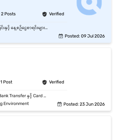
2 Posts
Verified
Cashier သည် Customer များထံမှ ငွေများကို လက်ခံခြင်း၊ ငွေပေးချေမှုများကို စနစ်တကျ စီမံခန့်ခွဲခြင်းနှင့် နေ့စဉ်ငွေစာရင်းများကို တိကျမှန်ကန်စွာ ထိန်းသိမ်းရန် တာဝန်ယူဆောင်ရွက်ရမည့် ရာထူးဖြစ်သည်။ 🔹 အဓိကတာဝန်များ Customer များထံမှ ငွေ (Cash / Mobile Payment / Card) လက်ခံခြင်း Receipt / Invoice များ ထုတ်ပေးခြင်း နေ့စဉ် Cash In / Cash Out စာရင်းများကို မှတ်တမ်းတင်ခြင်း Daily Cash Balance စစ်ဆေးပြီး စာရင်းတင်ပြခြင်း POS System သို့မဟုတ် Accounting Software အသုံးပြု၍ Transaction များ ထည့်သွင်းခြင်း ငွေကြေးများကို လုံခြုံစွာ ထိန်းသိမ်းခြင်း Customer များကို ငွေပေးချေမှုနှင့်ပတ်သက်ပြီး ကူညီရှင်းလင်းပေးခြင်း Finance/Account Team နှင့် ပူးပေါင်း၍ စာရင်းများကို တိကျမှန်ကန်စေရန် ဆောင်ရွက်ခြင်း နေ့စဉ် / အပတ်စဉ် Cash Report များ တင်ပြခြင်း
Posted: 09 Jul 2026
1 Post
Verified
Customer များ၏ ငွေပေးချေမှုများကို မှန်ကန်စွာ လက်ခံဆောင်ရွက်ရန်။ Cash, Mobile Banking, Bank Transfer နှင့် Card Payment များကို စနစ်တကျ ကိုင်တွယ်ရန်။ နေ့စဉ် အရောင်းစာရင်းနှင့် ငွေလက်ကျန်စာရင်းများကို မှန်ကန်စွာ မှတ်တမ်းတင်ရန်။ Cash Book(Expense & Income) နှင့် Daily Sales Report များကို ပြင်ဆင်တင်ပြရန်။ နေ့စဉ် Cash Balance များကို စစ်ဆေးပြီး စာရင်းတိုက်ဆိုင်ရန်။ Invoice, Receipt နှင့် Voucher များကို စနစ်တကျ သိမ်းဆည်းရန်။ Accounting Department နှင့် ပူးပေါင်း၍ လုပ်ငန်းများ ဆောင်ရွက်ရန်။ Customer များအား ယဉ်ကျေးပျူငှာစွာ ဝန်ဆောင်မှုပေးရန်။ ပစ္စည်းအဝင်အထွက်များကိုနေ့စဉ် inventory file ဖြင့်စစ်ပြီး management ကိုတင်ပြရန်။ ၁) မိမိဟာ စီးပွါးရေးလုပ်ငန်းရှင် အဖြစ်ရပ်တည်လိုသူဖြစ်ရင်လဲ တချိန်ကျရင် စီးပွါးရေးတခုလုပ်ဖို့ လိုအပ်တဲ့ငွေကြေး / network / လမ်းကြောင်း အကုန်ရစေခြင်း ၂)မိမိဟာ ကိုယ်ပိုင်စီးပွါးရေးလုပ်ဖို့ risk မယူလိုသူဆိုရင်လဲ Su Business Group လုပ်ငန်းခွဲများ၏ ဦးဆောင်သူများ ဖြစ်လာစေခြင်း ၃)အတူတွဲလုပ်ရင်း လိုအပ်တဲ့ စာတွေ့ သင်တန်းများထားပေးခြင်း / လက်တွေ့များထားပေးခြင်း သင်ကြားပေးခြင်းအစရှိသဖြင့် မိမိရဲ့Skill များတိုးတက်လာနိုင်ခြင်း အလုပ်လျှောက်လိုသူများသည် အထက်ပါအချက်အလက်တွေနှင့်ပြည့်စုံပြီး ရေရှည်လက်တွဲနိုင်ရမည်။ လအနည်းငယ်လုပ်ပြီး ထွက်မည့်သူများ လာမလျှောက်ရ။
ng Environment
Posted: 23 Jun 2026