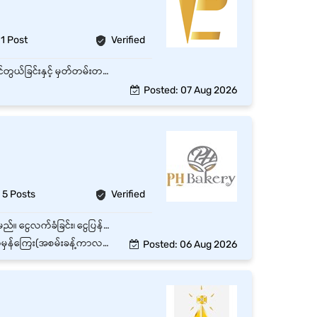
1 Post
Verified
Petty Cash Management: ရုံးတွင်း အထွေထွေအသုံးစရိတ် (Petty Cash) များကို စနစ်တကျ ကိုင်တွယ်ခြင်းနှင့် မှတ်တမ်းတင် ထိန်းသိမ်းရန်။ Voucher Verification: ငွေပေးချေမှုဆိုင်ရာ Voucher များ၊ ဘေလ်စာရွက်များ မှန်ကန်မှု ရှိ/မရှိ စစ်ဆေးပြီး သိမ်းဆည်းရန်။ Financial Data Entry: နေ့စဉ် ငွေအဝင်/အထွက်စာရင်းများကို Microsoft Excel သို့မဟုတ် Accounting System အတွင်းသို့ တိကျစွာ ရေးသွင်းရန်။ Daily/Monthly Reporting: နေ့စဉ် ငွေသားလက်ကျန်ကို စစ်ဆေးရန်နှင့် လစဉ် ငွေစာရင်းအစီရင်ခံစာများကို တင်ပြရန်။ Coordination: ဝယ်ယူရေးနှင့် စာရင်းကိုင်ဌာနတို့နှင့် ပူးပေါင်း၍ ငွေပေးချေမှုကိစ္စများကို ချောမွေ့အောင် ဆောင်ရွက်ရန်။
Posted: 07 Aug 2026
5 Posts
Verified
Customer များအား ကုန်ပစ္စည်းများကို ဖော်ရွေစွာ ရှင်းလင်းမိတ်ဆက်၍ အရောင်းဝန်ဆောင်မှု ပေးရမည်။ ငွေလက်ခံခြင်း၊ ငွေပြန်အမ်းခြင်းနှင့် နေ့စဉ် ငွေစာရင်းများကို တိကျမှန်ကန်စွာ ဆောင်ရွက်ရမည်။ ဆိုင်၏ သန့်ရှင်းသပ်ရပ်မှုကို ထိန်းသိမ်းပြီး အသင်းအဖွဲ့နှင့် ပူးပေါင်း၍ အလုပ်တာဝန်များကို ထိရောက်စွာ ဆောင်ရွက်ရမည်။ Working Hours -8:00AM to 6:00PM Off Day - 4days per month
(အစမ်းခန့်ကာလပြည့်လျှင်)
Posted: 06 Aug 2026