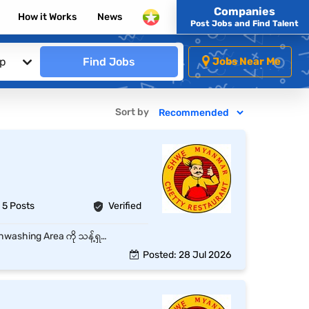
Companies
How it Works
News
Post Jobs and Find Talent
ip
Find Jobs
Jobs Near Me
Sort by
5 Posts
Verified
ပန်းကန်၊ ခွက်၊ ဇွန်း၊ မီးဖိုချောင်သုံးပစ္စည်းများကို သန့်ရှင်းစွာ ဆေးကြောခြင်း။ Kitchen Area နှင့် Dishwashing Area ကို သန့်ရှင်းစွာ ထိန်းသိမ်းခြင်း။ အမှိုက်များကို စနစ်တကျ စွန့်ပစ်ခြင်း။ သန့်ရှင်းရေးပစ္စည်းများကို မှန်ကန်စွာ အသုံးပြုခြင်း။ Kitchen Team ကို လိုအပ်သလို ကူညီပေးခြင်း။ Supervisor မှ ပေးအပ်သော တာဝန်များကို ဆောင်ရွက်ခြင်း။
Posted: 28 Jul 2026