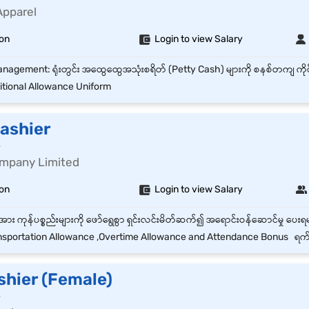
Apparel
on
Login to view Salary
tional Allowance Uniform
Cashier
r
mpany Limited
gon
Login to view Salary
sportation Allowance ,Overtime Allowance and Attendance Bonus ရက်မှန်ကြေး
shier (Female)
r