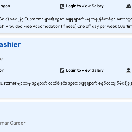
angon
Login to view Salary
h Provided Free Accomodation (if need) One off day per week Overti
 Cashier
r
fe
on
Login to view Salary
r
mar Career