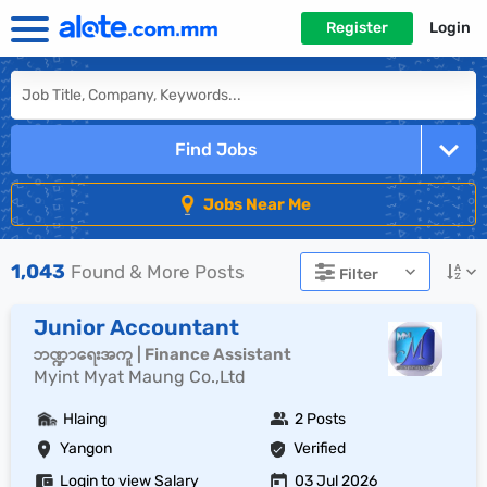
Register
Login
Find Jobs
Jobs Near Me
1,043
Found & More Posts
Filter
Junior Accountant
ဘဏ္ဍာရေးအကူ | Finance Assistant
Myint Myat Maung Co.,Ltd
Hlaing
2 Posts
Yangon
Verified
Login to view Salary
03 Jul 2026