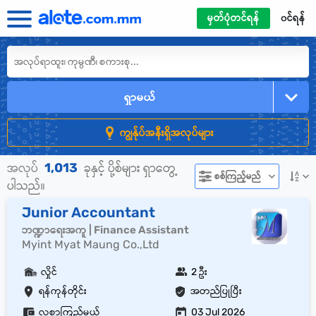
မှတ်ပုံတင်ရန်
၀င်ရန်
ရှာမယ်
ကျွန်ုပ်အနီးရှိအလုပ်များ
1,013
အလုပ်
ခုနှင့် ပို့စ်များ ရှာတွေ့
စစ်ကြည့်မည်
ပါသည်။
Junior Accountant
ဘဏ္ဍာရေးအကူ | Finance Assistant
Myint Myat Maung Co.,Ltd
လှိုင်
2 ဦး
ရန်ကုန်တိုင်း
အတည်ပြုပြီး
လစာကြည့်မယ်
03 Jul 2026