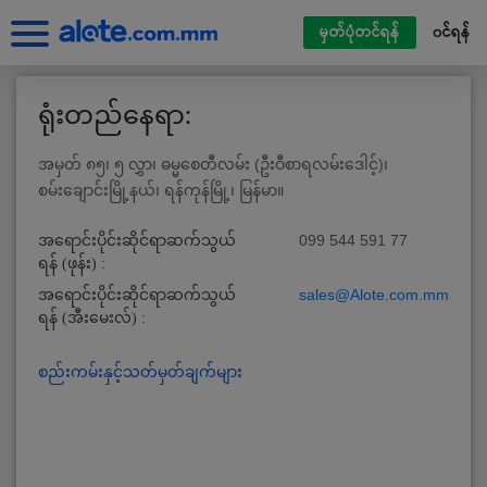
မှတ်ပုံတင်ရန်
၀င်ရန်
ရုံးတည်နေရာ:
အမှတ် ၈၅၊ ၅ လွှာ၊ ဓမ္မစေတီလမ်း (ဦးဝီစာရလမ်းဒေါင့်)၊
စမ်းချောင်းမြို့နယ်၊ ရန်ကုန်မြို့၊ မြန်မာ။
099 544 591 77
အရောင်းပိုင်းဆိုင်ရာဆက်သွယ်
ရန် (ဖုန်း) :
sales@Alote.com.mm
အရောင်းပိုင်းဆိုင်ရာဆက်သွယ်
ရန် (အီးမေးလ်) :
စည်းကမ်းနှင့်သတ်မှတ်ချက်များ