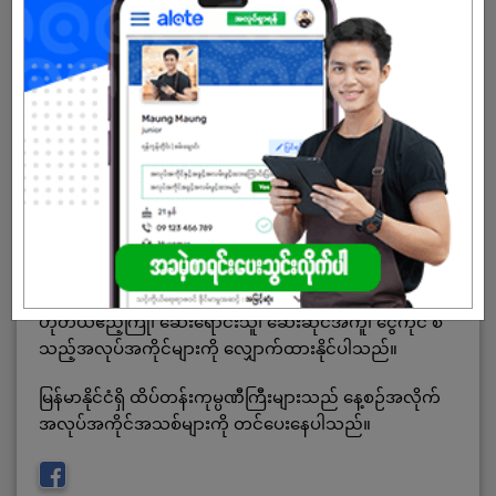
Alote
သည် မြန်မာနိုင်ငံရှိ ရုံးအလုပ်မဟုတ်သော အငယ်တန်း
နှင့် အလယ်တန်းအဆင့် ကာယ၊ ဉာဏအလုပ်သမားများ
အတွက်အလုပ်ရှာဖွေရန် အက်ပလီကေးရှင်း ဖြစ်ပြီး
ကုန်ထုတ်လုပ်မှု အလုပ်အကိုင်များ၊ ထောက်ပံ့ပို့ဆောင်ရေး
အလုပ်အကိုင်များ၊ အစားအစာနှင့် စားသောက်ဆိုင်
အလုပ်အကိုင်များ၊ ဆောက်လုပ်ရေး အလုပ်အကိုင်များ စ
သည့်အလုပ်အကိုင်များကို ရှာဖွေနိုင်သည့်အက်ပလီကေးရှင်း
ဖြစ်ပါသည်။ ယာဉ်မောင်း၊ ဝန်ချီစက်ယာဉ်မောင်း၊ လုံခြုံရေး
ဝန်ဆောင်မှု၊ ကော်ဖီဖျော်သူ၊ စားပွဲထိုး၊ စားဖိုမှူး၊ စက်ပိုင်း
ဆိုင်ရာထိန်းချုပ်သူ၊ စတိုခန်းထိန်းသိမ်းသူ၊ သန့်ရှင်းရေး၊
လျှပ်စစ်သမား၊ ပိုက်ပြင်သူ၊ နည်းပညာအလုပ်သမား၊
ဟိုတယ်ဧည့်ကြို၊ ဆေးရောင်းသူ၊ ဆေးဆိုင်အကူ၊ ငွေကိုင် စ
သည့်အလုပ်အကိုင်များကို လျှောက်ထားနိုင်ပါသည်။
မြန်မာနိုင်ငံရှိ ထိပ်တန်းကုမ္ပဏီကြီးများသည် နေ့စဉ်အလိုက်
အလုပ်အကိုင်အသစ်များကို တင်ပေးနေပါသည်။