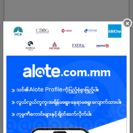
×
ကျွန်ုပ်တို့အကြောင်း