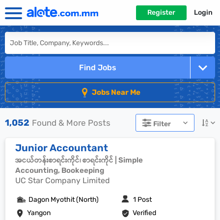
Register
Login
Find Jobs
Jobs Near Me
1,052
Found & More Posts
Filter
Junior Accountant
အငယ်တန်းစာရင်းကိုင်၊ စာရင်းကိုင် | Simple
Accounting, Bookeeping
UC Star Company Limited
Dagon Myothit (North)
1 Post
Yangon
Verified