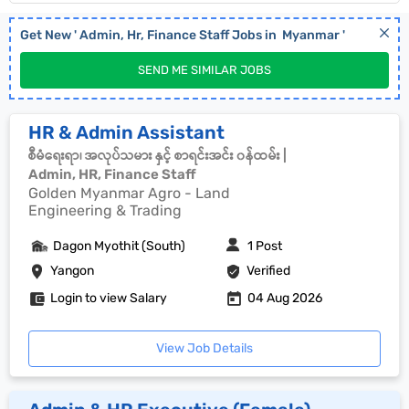
Get New '
Admin, Hr, Finance Staff
Jobs in
Myanmar
'
SEND ME SIMILAR JOBS
HR & Admin Assistant
စီမံရေးရာ၊ အလုပ်သမား နှင့် စာရင်းအင်း ၀န်ထမ်း |
Admin, HR, Finance Staff
Golden Myanmar Agro - Land
Engineering & Trading
Dagon Myothit (South)
1 Post
Yangon
Verified
Login to view Salary
04 Aug 2026
View Job Details