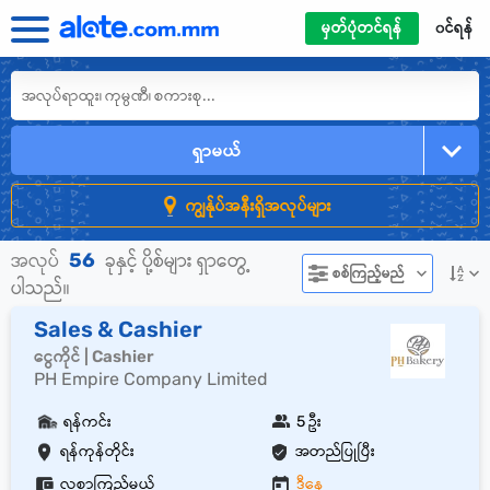
မှတ်ပုံတင်ရန်
၀င်ရန်
ရှာမယ်
ကျွန်ုပ်အနီးရှိအလုပ်များ
56
အလုပ်
ခုနှင့် ပို့စ်များ ရှာတွေ့
စစ်ကြည့်မည်
ပါသည်။
Sales & Cashier
ငွေကိုင် | Cashier
PH Empire Company Limited
ရန်ကင်း
5 ဦး
ရန်ကုန်တိုင်း
အတည်ပြုပြီး
လစာကြည့်မယ်
ဒီနေ့