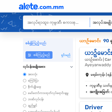
အလုပ်အမျို
ယာဉ်မောင်း
90
ခ
စစ်၍ကြည့်သည်:
ယာဥ်မောင်
စစ်ကြည့်မည်
ရှင်းမည်
ယာဉ်မောင်း | Car
Ayeyarwaddy 
လုပ်ငန်းအမျိုးအစား
အားလုံး
မရမ်းကုန်း | ရန်
ကြော်ငြာ
စိုက်ပျိုးရေး
အကျိုးအမြတ်:
လ
မော်တော်ကားထုတ်လုပ်ရောင်းချမှု
ဘဏ်လုပ်ငန်း
ချည်မျှင်
Driver
ဆောက်လုပ်ရေးလုပ်ငန်းခွင်