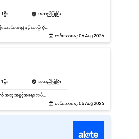
1 ဦး
အတည်ပြုပြီး
Company ၏ ကုန်ပစ္စည်းများနှင့် ဝန်ထမ်းများကို သတ်မှတ်ထားသော နေရာများသို့ လုံခြုံစိတ်ချစွာ ပို့ဆောင်ပေးရန်နှင့် ယာဉ်ကို ကောင်းမွန်စွာ ထိန်းသိမ်းစောင့်ရှောက်ရန် တာဝန်ယူရမည်။ Key Responsibilities Company Vehicle ကို လုံခြုံစိတ်ချစွာ မောင်းနှင်ပြီး သတ်မှတ်ထားသော ခရီးစဉ်များကို အချိန်မီ ဆောင်ရွက်ရန်။ ကုန်ပစ္စည်းများကို သတ်မှတ်ထားသော နေရာများသို့ စနစ်တကျ ပို့ဆောင်ရန်။ ယာဉ်၏ သန့်ရှင်းမှု၊ ပြုပြင်ထိန်းသိမ်းမှုနှင့် နေ့စဉ်စစ်ဆေးမှုများကို ဆောင်ရွက်ရန်။ Fuel Usage၊ Mileage နှင့် Trip Records များကို စနစ်တကျ မှတ်တမ်းတင်ရန်။ ယာဉ်နှင့်ပတ်သက်သော လိုင်စင်၊ အာမခံနှင့် အခြားစာရွက်စာတမ်းများကို စနစ်တကျ ထိန်းသိမ်းရန်။ လမ်းစည်းကမ်းများနှင့် Company Policy များကို အပြည့်အဝ လိုက်နာရန်။ လိုအပ်ပါက အခြားသက်ဆိုင်ရာ လုပ်ငန်းတာဝန်များကို ပူးပေါင်းဆောင်ရွက်ရန်။
တင်သောနေ့: 06 Aug 2026
1 ဦး
အတည်ပြုပြီး
တာမွေ၊ ရန်ကုန်တိုင်းတွင်ရှိသော အချိန်ပြည့် Driver (သို့မဟုတ် ယာဉ်မောင်း) ရာထူး 1 နေရာစာအတွက် အထူးအခွင့်အရေး၊ လုပ်သက် - အတွေ့အကြုံရှိ နှင့် လစဉ် လစာကောင်းကောင်းပေးမည်။
တင်သောနေ့: 06 Aug 2026