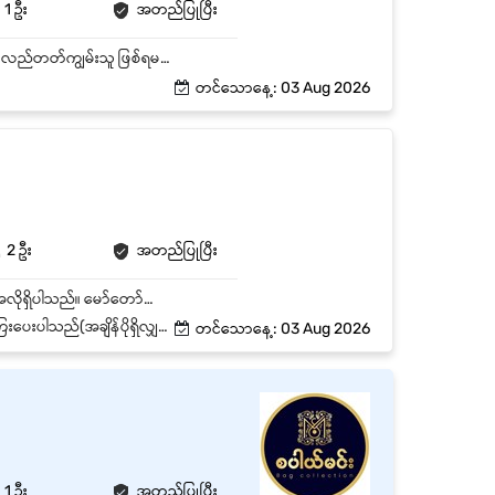
1 ဦး
အတည်ပြုပြီး
​ကုန်းလမ်းပို့ဆောင်ရေး ညွှန်ကြားမှုဦးစီးဌာန (RTAD) ၏ ယာဉ်စည်းကမ်း/လမ်းစည်းကမ်းများကို နားလည်တတ်ကျွမ်းသူ ဖြစ်ရမည်။ ​မြို့တွင်း (Downtown Area) ကျွမ်းကျင်စွာမောင်းနှင်နိုင်ရမည် ​မော်တော်ယာဉ် ထိန်းသိမ်းပြုပြင်ခြင်းဆိုင်ရာ ဗဟုသုတ / အတွေ့အကြုံ ရှိရမည်။
တင်သောနေ့: 03 Aug 2026
2 ဦး
အတည်ပြုပြီး
လှိုင်မြို့နယ်ရှိ Kagyi Co., Ltd တွင်တာဝန်ထမ်းဆောင်ရန်အတွက် ယာဉ်မောင်းဝန်ထမ်း(၂)ဦးအမြန်အလိုရှိပါသည်။ မော်တော်ယာဉ်အကြောင်း ကောင်းစွာသိရှိနားလည်ပြီး ယာဉ်စည်းကမ်း/လမ်းစည်းကမ်းများကို သိရှိလိုက်နာနိုင်ရပါမည်။ ရန်ကုန်မြို့တွင်း လမ်း/ယာဉ်ကြောများကို ကျွမ်းကျွမ်းကျင်ကျင်မောင်းနှင်တတ်ရပါမည်။ မော်တော်ယာဉ်ကို စနစ်တကျထိန်းသိမ်းနိုင်ရပါမည်။
ဂနွေ၊အစိုးရရုံးပိတ်ရက်များပိတ်ပါသည်
တင်သောနေ့: 03 Aug 2026
1 ဦး
အတည်ပြုပြီး