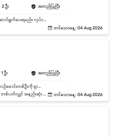
2 ဦး
အတည်ပြုပြီး
ကုမ္ပဏီဝန်ထမ်းများအား ရုံး၊ Event နှင့် အခြားလုပ်ငန်းဆိုင်ရာ နေရာများသို့ လုံခြုံစိတ်ချစွာ ကြို/ပို့ ဆောင်ရွက်ပေးရမည်။ လုပ်ငန်းလိုအပ်ချက်အရ ရုံးချိန်ပြင်ပ၊ Weekend နှင့် Public Holiday များတွင် တာဝန်ထမ်းဆောင်နိုင်ရမည်။ သတ်မှတ်ထားသော လမ်းကြောင်းများအတိုင်း ယာဉ်ကို လုံခြုံစိတ်ချစွာ မောင်းနှင်ပြီး လမ်းစည်းကမ်းများကို အမြဲလိုက်နာရမည်။ ယာဉ်၏ သန့်ရှင်းရေး၊ နေ့စဉ်စစ်ဆေးမှု၊ ဆီ၊ တာယာ၊ ဘရိတ်၊ Air-con နှင့် အခြားအခြေခံအချက်များကို အမြဲစစ်ဆေးထိန်းသိမ်းရမည်။ Management မှ တာဝန်ပေးအပ်သော အခြားသက်ဆိုင်ရာလုပ်ငန်းများကို ဆောင်ရွက်နိုင်ရမည်။
တင်သောနေ့: 04 Aug 2026
1 ဦး
အတည်ပြုပြီး
ကျွန်တော်တို့ ရုံးအတွက် ဝန်ထမ်းအရာရှိများအား၊ ဘေးကင်းပြီး အချိန်နှင့်တပြေးညီ ပို့ဆောင်နိုင်ရန် ယာဉ်မောင်းတစ်ဦးကို ရှာဖွေနေပါသည်။ ယာဉ်မောင်း၏ တာဝန်များမှာ - (၁) ယာဉ်အတွက် ပုံမှန်သန့်ရှင်းရေးနှင့် ပြုပြင်ထိန်းသိမ်းမှုများ လုပ်ဆောင်ပေးခြင်း။ (၂) ခရီးစဥ်အတွက် အသင့်လျော်ဆုံး လမ်းကြောင်းကို ဆုံးဖြတ်ပြီး အချိန်မတိုင်မီ မောင်းနှင်နိုင်ရမည်။ (၃) ပုံမှန်ကားဝန်ဆောင်မှုချိန်းဆိုမှုများကို အချိန်ဇယားဆွဲပြီး ပြဿနာတစ်စုံတစ်ရာကို အထက်လူကြီးအား အချိန်မှီ သတင်း ပို့ရန်။ (၄) ကားအတွင်းပိုင်းနှင့် အပြင်ပိုင်း သန့်ရှင်းမှုကို ထိန်းသိမ်းရန် ကားရေဆေးခြင်းနှင့် ပြုပြင်ထိန်းသိမ်းမှုများကို စာရင်းပြုစု ရမည်။ (၅) Car GPS စက်များနှင့် ရင်းနှီးခြင်း ရှိရအပြင် ကားအတွင်းပိုင်းမှ အသုံးပြုရမည့် ပစ္စည်းများကိုလဲ အသေးစိတ်သိရှိရမည်။ အစမ်းခန့်ကာလမှာ ရက် (၆၀) ဖြစ်ပြီး၊ ရက် (၆၀) မပြည့်မှီ (၁၄) ရက်အလိုတွင်အတည်ခန့်၊မခန့် ဆုံးဖြတ်မည်။ CHANNEL - 5 Company Limited သည်အသစ်ဖြစ်ပြီး ပိုင်ရှင်များမှာ Prominent Business leader များဖြစ်သည်။ အလုပ်အတည်ခန့်ပြီး၍ အလုပ်ထွက်လိုပါက ရက်ပေါင်း 30 ကြိုပြောရမည် (သို့) အစားထိုးလူရှာပေးပြီး Handover လုပ်ပေးပြီးနောက်အလုပ်မှနှုတ်ထွက်နိုင်သည်။) နိုင်ငံခြားရောက်ဖူးသူ၊ Passport ရှိသူကိုဦးစားပေးမည်။
ေးရမည်။ (၁ ညအိပ် - အလုပ်ချိန် ၁ ရက်
တင်သောနေ့: 04 Aug 2026