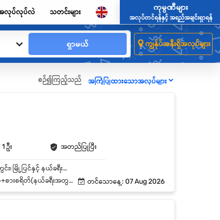
ကုမ္ပဏီများ
အလုပ်လုပ်လဲ
သတင်းများ
အလုပ်တင်ရန်နှင့် အရည်အချင်းရှာရန်
ရှာမယ်
ကျွန်ုပ်အနီးရှိအလုပ်များ
စဉ်၍ကြည့်သည်
1 ဦး
အတည်ပြုပြီး
ကုမ္ပဏီမှ သတ်မှတ်ထားသော နေရာများသို့ လုံခြုံစွာ ယာဉ်မောင်းနှင်ပို့ဆောင်ပေးရမည်။ ရန်ကုန်မြို့တွင်း၊ မြို့ပြင်နှင့် နယ်ခရီးများကို လိုအပ်သလို သွားလာပို့ဆောင်ပေးရမည်။ ကား၏ နေ့စဉ်ကြံ့ခိုင်မှု (Daily Inspection) ကို စစ်ဆေးရမည်။ ဆီသုံးစွဲမှုမှတ်တမ်းများနှင့် အလုပ်ချိန်မှတ်တမ်းများကို စနစ်တကျ ရေးသွင်းထိန်းသိမ်းရမည်။ ယာဉ်ကို သန့်ရှင်းသပ်ရပ်စွာ ထိန်းသိမ်းရမည်။ လမ်းစည်းကမ်းနှင့် ယာဉ်စည်းကမ်းများကို လိုက်နာပြီး လုံခြုံစွာ မောင်းနှင်ရမည်။ လိုအပ်ပါက နယ်ခရီးထွက်နိုင်ရမည်။
်+စားစရိတ်(နယ်ခရီးအတွက်)
တင်သောနေ့: 07 Aug 2026