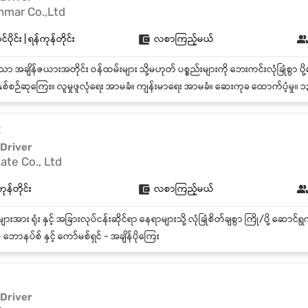
mar Co.,Ltd
ပိုင်း | ရန်ကုန်တိုင်း
လစာကြည့်မယ်
ှစ်စဉ်ဆုကြေး။ လူမှုဖူလုံရေး အာမခံ။ ကျန်းမာ‌ရေး အာမခံ။ ဆေးကုခ ထောက်ပံ့မှု။ ၁၃ လစာ အခွင့်အရေး။ နှစ်ပတ်လည် အပိုဆ
း
 Driver
ate Co., Ltd
ုန်တိုင်း
လစာကြည့်မယ်
 ဘောနပ်စ် နှင့် ကော်မစ်ရှင် - အချိန်ပိုကြေး
 Driver