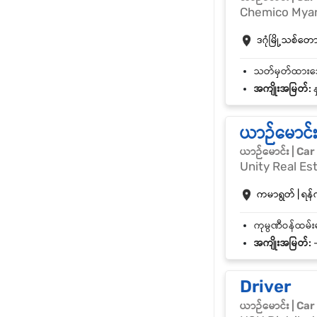
Chemico Myan
ဒဂုံမြို့သစ်တောင်
အကျိုးအမြတ်:
န
ယာဉ်မောင်
ယာဉ်မောင်း | Car
Unity Real Est
ကမာရွတ် | ရန်က
အကျိုးအမြတ်:
-
Driver
ယာဉ်မောင်း | Car