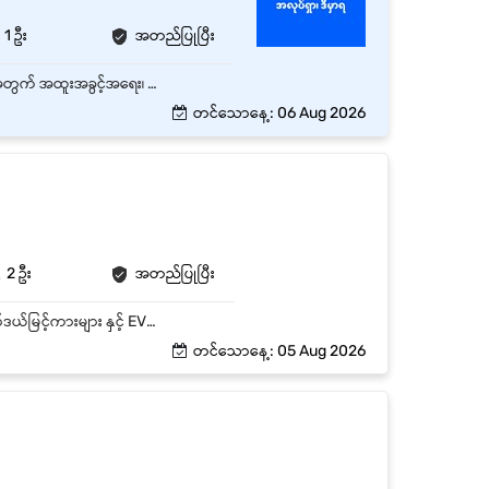
1 ဦး
အတည်ပြုပြီး
စမ်းချောင်း၊ ရန်ကုန်တိုင်းတွင်ရှိသော အချိန်ပြည့် Driver (သို့မဟုတ် ယာဉ်မောင်း) ရာထူး 1 နေရာစာအတွက် အထူးအခွင့်အရေး၊ လုပ်သက် - မန်နေဂျာ နှင့် လစဉ် လစာကောင်းကောင်းပေးမည်။
တင်သောနေ့: 06 Aug 2026
2 ဦး
အတည်ပြုပြီး
အထက်လူကြီးမှ ပေးအပ်သောတာဝန်များကို တိကျသေချာစွာလုပ်ကိုင်နိုင်ရမည်။ နောက်ဆုံး ပေါ်မော်ဒယ်မြင့်ကားများ နှင့် EVကားများမောင်းနှင်နိုင်ရမည်။ ယာဉ်၏သန့်ရှင်းမှုနှင့် ပြုပြင် ထိန်းသိမ်းရေးကို အမြဲစစ်ဆေးလုပ်ဆောင်နိုင်ရမည်။ ယာဉ်စည်းကမ်း၊ လမ်းစည်းကမ်းများကို တိကျသေချာစွာလိုက်နာရမည်။ ရန်ကုန်မြို့တွင်း ကျွမ်းကျင်စွာ မောင်းနှင်နိုင်ပြီး မန္တလေး, နေပြည်တော် Highway အတွေ့အကြုံရှိသူဦးစားပေးမည်။ လုပ်ငန်းသဘောအရ အလုပ်ချိန် Flexible Hours ဖြစ်ပြီး မိသားစုစိတ်ဓာတ်ရှိသူဖြစ်ရမည်။ အလုပ်ချိန်အတွင်း အမြဲအသင့်ရှိသူ,ချက်ချင်းဖုန်းကိုင်နိုင်သူဖြစ်ရမည်။ ဘေးအန္တရာယ်ကင်းရှင်းရေးသည် ပထမဦးစားပေး ဖြစ်ပြီး နေ့ရော/ညပါ တာဝန်ထမ်းဆောင်နိုင်သူဖြစ်ရမည်။
တင်သောနေ့: 05 Aug 2026