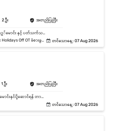
2 ဦး
အတည်ပြုပြီး
- ရန်ကုန်မြို့တွင်း Auto & Manual ဖြင့် (2) မျိုးစလုံးကျွမ်းကျင်စွာ မောင်းနှင် နိုင်သူ ဖြစ်ရမည်။ - ယာဥ်မောင်း နှင့် ပတ်သက်သည့် အတွေ့အကြုံ 2 (or) 3 နှစ်ရှိရပါမည်။ - ယာဥ်မောင်း လိုင်စင် သက်တမ်းရှိ update ကိုင်ဆောင်ထားသူ ဖြစ်ရပါမည်။ - အကျင့်စာရိတ္တ ကောင်းမွန်ပြီး ကုမ္ပဏီ နှင့် ရေရှည်လက်တွဲ လုပ်ကိုင်နိုင်သူ ဖြစ်ရမည်။ - လုပ်ငန်း တာဝန်ချိန် အတွင်း အရက် ၊ ဘီယာ အသောက်အစားကင်းရှင်းရမည်။ - ယာဥ်စည်းကမ်း ၊ လမ်းစည်းကမ်း များကို သိရှိ နားလည်ပြီး လိုက်နာနိုင်သူ ဖြစ်ရမည်။ - အထက်လူကြီး၏ ညွန်ကြားချက်အား လေးစား လိုက်နာ နိုင်ရမည် ။ - Team Work စိတ်ဖြင့် အချင်းချင်း ကူညီ လုပ်ဆောင်ပေးနိုင်ရပါမည်။
 Off OT ခံစားခွင့် + Bonus
တင်သောနေ့: 07 Aug 2026
1 ဦး
အတည်ပြုပြီး
Company ၏ ဝန်ထမ်းများ၊ ပစ္စည်းများနှင့် လုပ်ငန်းလိုအပ်ချက်များအတွက် ယာဉ်ကို လုံခြုံစိတ်ချစွာ မောင်းနှင်ပို့ဆောင်ရန် တာဝန်ယူရမည်။ Key Responsibilities Company Vehicle ကို စည်းကမ်းနှင့်အညီ မောင်းနှင်ရန်။ Site များသို့ ဝန်ထမ်းများနှင့် ပစ္စည်းများ ပို့ဆောင်ရန်။ Vehicle Maintenance နှင့် Cleaning ကို ပုံမှန်စစ်ဆေးဆောင်ရွက်ရန်။ Fuel Record၊ Mileage Record နှင့် Trip Log များကို ထိန်းသိမ်းရန်။ ယာဉ်လိုင်စင်၊ Wheel Tax၊ Insurance စသည့် စာရွက်စာတမ်းများကို စနစ်တကျထိန်းသိမ်းရန်။ Company Policies နှင့် Traffic Rules များကို လိုက်နာရန်။
တင်သောနေ့: 07 Aug 2026