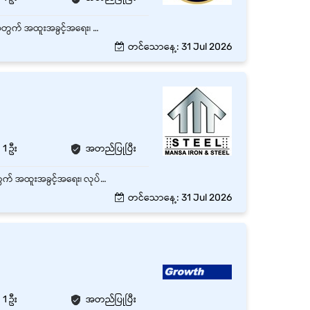
တာမွေ၊ ရန်ကုန်တိုင်းတွင်ရှိသော အချိန်ပြည့် ယာဉ်မောင်း(Driver) (သို့မဟုတ် ယာဉ်မောင်း) ရာထူး အတွက် အထူးအခွင့်အရေး၊ လုပ်သက် - အတွေ့အကြုံရှိ နှင့် လစဉ် လစာကောင်းကောင်းပေးမည်။ ရန်ကုန်မြို့တွင်း ကားလမ်းကြောင်းများကို ကောင်းစွာနားလည်ရမည်။ မဂ်လာတောင်ညွှန့် မြို့နယ်အနီးတစ်ဝိုက်နေထိုင်သူဦးစားပေးမည်။
တင်သောနေ့: 31 Jul 2026
1 ဦး
အတည်ပြုပြီး
ဒဂုံမြို့သစ်တောင်ပိုင်း၊ ရန်ကုန်တိုင်းတွင်ရှိသော အချိန်ပြည့် Driver ( Urgent ) ရာထူး 1 နေရာစာအတွက် အထူးအခွင့်အရေး၊ လုပ်သက် - အတွေ့အကြုံရှိ နှင့် လစဉ် လစာကောင်းကောင်းပေးမည်။
တင်သောနေ့: 31 Jul 2026
1 ဦး
အတည်ပြုပြီး