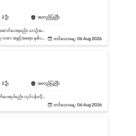
2 ဦး
အတည်ပြုပြီး
သတ်မှတ်ထားသော အချိန်ဇယားအတိုင်း ဝန်ထမ်းများ သို့မဟုတ် ပစ္စည်းများကို ဘေးကင်းလုံခြုံစွာ ပို့ဆောင်ပေးရမည်။ ယာဉ်အန္တရာယ်ကင်းရှင်းရေးအတွက် ယာဉ်စည်းကမ်း၊ လမ်းစည်းကမ်းများကို တိကျစွာ လိုက်နာရမည်။ မိမိမောင်းနှင်ရမည့် မော်တော်ယာဉ်ကို အမြဲတစေ သန့်ရှင်းသပ်ရပ်အောင် ထားရှိရမည်။ ယာဉ်၏ အင်ဂျင်ဝိုင်၊ ရေတိုင်ကီ၊ တာယာနှင့် ဘရိတ် အခြေအနေများကို နေ့စဉ် စစ်ဆေးရမည်။ ယာဉ်ပြုပြင်ထိန်းသိမ်းရန် လိုအပ်ပါက သက်ဆိုင်ရာဌာနသို့ အချိန်မီ အကြောင်းကြားရမည်။ ခရီးစဉ်မှတ်တမ်း (Logbook) နှင့် ဆီဖြည့်သည့် မှတ်တမ်းများကို တိကျစွာ ရေးသွင်းရမည်။ ယာဉ်လိုင်စင်နှင့် ဝန်ဆောင်မှုသက်တမ်း (Insurance/Wheel Tax) များ ကုန်ဆုံးမည့်ရက်ကို ကြိုတင်သတိပြုရမည်။
ုကြေး (Bonus)။ Company outing trip
တင်သောနေ့: 06 Aug 2026
2 ဦး
အတည်ပြုပြီး
ကုမ္ပဏီဝန်ထမ်းများအား ရုံး နှင့် အခြားလုပ်ငန်းဆိုင်ရာ နေရာများသို့ လုံခြုံစိတ်ချစွာ ကြို/ပို့ ဆောင်ရွက်ပေးရပါမည်။ လုပ်ငန်းလိုအပ်ချက်အရ ရုံးချိန်ပြင်ပ၊ Weekend နှင့် Public Holiday များတွင် တာဝန်ထမ်းဆောင်နိုင်ရမည်။ မော်တော်ယာဉ်ကို စနစ်တကျထိန်းသိမ်းနိုင်ရပါမည်။ ရန်ကုန်မြို့တွင်း လမ်း/ယာဉ်ကြောများကို ကျွမ်းကျွမ်းကျင်ကျင်မောင်းနှင်တတ်ရပါမည်
တင်သောနေ့: 06 Aug 2026