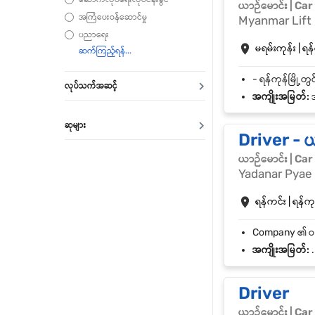
ယာဉ်မောင်း | Car
အကြံပေးဝန်ဆောင်မှု
Myanmar Lift 
ပညာရေး
မရမ်းကုန်း | ရန်
လုပ်သက်အဆင့်
အကျိုးအမြတ်:
အ
ဆုများ
Driver - ယ
ယာဉ်မောင်း | Car
Yadanar Pyae
ရန်ကင်း | ရန်ကုန
အကျိုးအမြတ်:
.
Driver
ယာဉ်မောင်း | Car