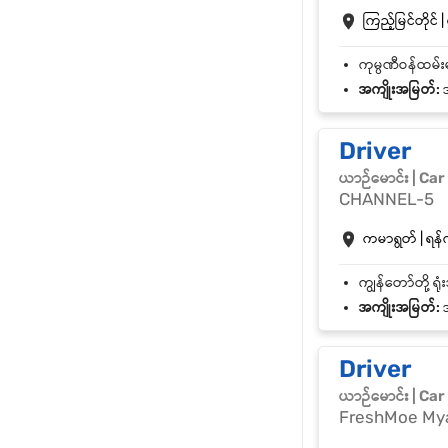
ကြည့်မြင်တိုင် |
အကျိုးအမြတ်:
အ
Driver
ယာဉ်မောင်း | Car
CHANNEL-5
ကမာရွတ် | ရန်က
အကျိုးအမြတ်:
အ
Driver
ယာဉ်မောင်း | Car
FreshMoe My