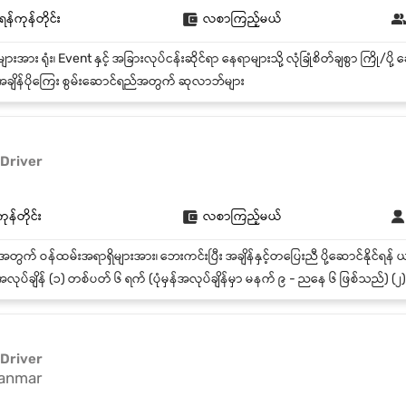
 ရန်ကုန်တိုင်း
လစာကြည့်မယ်
ချိန်ပိုကြေး စွမ်းဆောင်ရည်အတွက် ဆုလာဘ်များ
 Driver
ုန်တိုင်း
လစာကြည့်မယ်
လုပ်ချိန် (၁) တစ်ပတ် ၆ ရက် (ပုံမှန်အလုပ်ချိန်မှာ မနက် ၉ - ညနေ ၆ ဖြစ်သည်) (၂) တစ်ပတ်လျှင် အနည်းဆုံး ၂ ရက် ညအိပ်ပ
 Driver
anmar