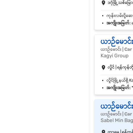
ဒဂုံမြို့သစ်မြောက
အကျိုးအမြတ်:
ခ
ယာဉ်မောင်း
ယာဉ်မောင်း | Car
Kagyi Group
လှိုင် | ရန်ကုန်တိ
အကျိုးအမြတ်:
*
ယာဉ်မောင်
ယာဉ်မောင်း | Car
Sabel Min Bag
တာမွေ | ရန်ကုန်