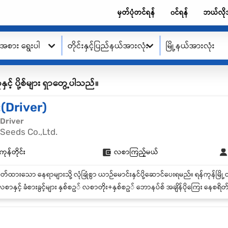
မှတ်ပုံတင်ရန်
၀င်ရန်
ဘယ်လို
းအစား ရွေးပါ
တိုင်းနှင့်ပြည်နယ်အားလုံး
မြို့နယ်အားလုံး
ုနှင့် ပို့စ်များ ရှာတွေ့ပါသည်။
း(Driver)
 Driver
Seeds Co.,Ltd.
ကုန်တိုင်း
လစာကြည့်မယ်
စာနှင့် ခံစားခွင့်များ နှစ်စဥ် လစာတိုး+နှစ်စဥ် ဘောနပ်စ် အချိန်ပိုကြေး နေစရိတ