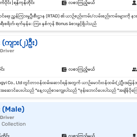
်ပိုင်း | ရန်ကုန်တိုင်း
လစာကြည့်မယ်
ရီးစရိတ်၊ ရက်မှန်ေကြး၊ နှစ်ကုန် Bonus ခံစားခွင့်ရှိပါသည်
 (ကျား(၂)ဦး)
 Driver
ုင်း
လစာကြည့်မယ်
အဆောင်ပေးပါသည် *နေ့လည်စာကျွေးပါသည် *‌ဖုန်းဘေလ်ပေးပါသည် *အချိန်ပိုကြေးပေးပါသည်(အချိန်ပိုရှိလျှင်) *စနေ၊တနင်္
း (Male)
 Driver
 Collection
တိုင်း
လစာကြည့်မယ်