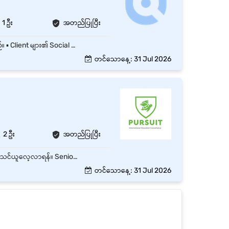
1 ဦး
အတည်ပြုပြီး
▪️ Client လိုအပ်ချက်များကို Team နဲ့အတူ ပူးပေါင်းပြီး အကောင်အထည်ဖော် ဆောင်ရွက်ပေးနိုင်ရမည်။ ▪️ Client များ၏ Social Media Page ကိုကောင်းမွန်စွာ Manage လုပ်နိုင်ရမည်။ ▪️ Creative ကောင်းကောင်းနှင့် Content အတွက် idea သစ်များပေးနိုင်သူ ဖြစ်ရမည်။ ▪️ အလုပ်ချိန် - Monday to Firday (9:00 AM to 5:00 PM) ▪️ Saturday - (9:00 AM to 1:00 PM) ▪️ Saturday Half & Sunday ပိတ်ပါသည်။
တင်သောနေ့: 31 Jul 2026
2 ဦး
အတည်ပြုပြီး
Company ၏ Products/Services နှင့် Consulting Process များကို Training အစီအစဉ်အတိုင်း သင်ယူလေ့လာရန်။ Senior Consultant များ၏ လမ်းညွှန်မှုအောက်တွင် Customer များအား အကြံပေးဝန်ဆောင်မှုများ ပံ့ပိုးရန်။ Customer လိုအပ်ချက်များကို နားထောင်သုံးသပ်ပြီး သင့်လျော်သော Solutions များကို အကြံပြုရန်။ Client Meeting များ၊ Presentation များနှင့် Consultation Session များတွင် ပါဝင်ကူညီရန်။ Customer Follow-up ပြုလုပ်ပြီး ဝန်ဆောင်မှုအရည်အသွေးကို ထိန်းသိမ်းရန်။ Customer Data၊ Report နှင့် Documentation များကို တိကျမှန်ကန်စွာ ပြင်ဆင်ထိန်းသိမ်းရန်။ Team နှင့် ပူးပေါင်း၍ Project များနှင့် Daily Tasks များကို အချိန်မီ ဆောင်ရွက်ရန်။ Company Policy နှင့် Professional Ethics များကို လိုက်နာဆောင်ရွက်ရန်။ Training ပြီးဆုံးပါက Consultant Position အတွက် လိုအပ်သော စွမ်းရည်များကို ဖွံ့ဖြိုးတိုးတက်အောင် ဆောင်ရွက်ရန်။
တင်သောနေ့: 31 Jul 2026