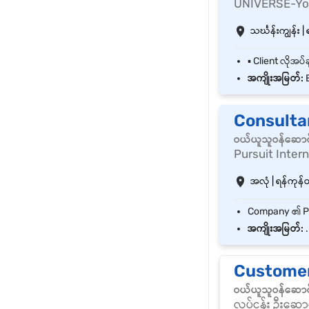
UNIVERSE-Your
သင်္ဃန်းကျွန်း | 
အကျိုးအမြတ်:
E
Consulta
ဝယ်ယူသူဝန်ဆောင
Pursuit Inter
အလုံ | ရန်ကုန်တိ
အကျိုးအမြတ်:
.
Customer
ဝယ်ယူသူဝန်ဆောင
လုပ်ငန်း ဦးဆောင