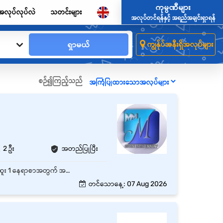
ကုမ္ပဏီများ
အလုပ်လုပ်လဲ
သတင်းများ
အလုပ်တင်ရန်နှင့် အရည်အချင်းရှာရန်
ရှာမယ်
ကျွန်ုပ်အနီးရှိအလုပ်များ
စဉ်၍ကြည့်သည်
2 ဦး
အတည်ပြုပြီး
လှိုင်၊ Yangonတွင်ရှိသော Full Time Service Advisor (သို့မဟုတ် ဝယ်ယူသူဝန်ဆောင်မှုအကူ) ရာထူး 1 နေရာစာအတွက် အထူးအခွင့်အရေး၊ လုပ်သက် - Experienced Non-Manager နှင့် Monthly လစာကောင်းကောင်းပေးမည်။
တင်သောနေ့: 07 Aug 2026