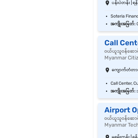
ပန်းပဲတန်း | ရန်
အကျိုးအမြတ်:
C
Call Cent
ဝယ်ယူသူဝန်ဆောင
Myanmar Citi
ကျောက်တံတား |
အကျိုးအမြတ်:
အ
Airport 
ဝယ်ယူသူဝန်ဆောင
Myanmar Tec
မရမ်းကုန်း | ရန်