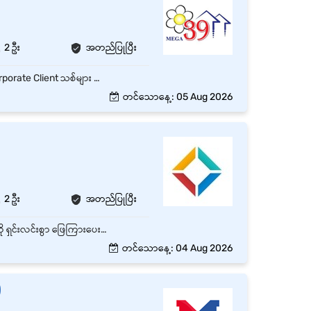
2 ဦး
အတည်ပြုပြီး
B2B ဖောက်သည်သစ် ရှာဖွေခြင်း: FMCG၊ အစားအသောက်၊ ဆေးဝါးနှင့် အလှကုန် လုပ်ငန်းများမှ Corporate Client သစ်များ ရှာဖွေရန်။ Target ပြည့်မီအောင် ရောင်းချခြင်း: သတ်မှတ်ထားသော လစဉ်/နှစ်စဉ် Sales Target များကို ပြည့်မီအောင် ဆောင်ရွက်ရန်။ ဖောက်သည် ဆက်ဆံရေး ထိန်းသိမ်းခြင်း: Existing Clients များနှင့် ရေရှည်ဆက်ဆံရေး တည်ဆောက်ပြီး Repeat Orders များနှင့် ဈေးနှုန်း ညှိနှိုင်းမှုများ ဆောင်ရွက်ရန်။ Internal Coordination: Client လိုအပ်သည့် Label Specifications များကို Design နှင့် Production Team ထံ အမှားအယွင်းမရှိ ပေါင်းစပ်ညှိနှိုင်း ပေးပို့ရန်။ အစီရင်ခံစာ တင်ပြခြင်း: Sales Pipeline၊ လစဉ်ရောင်းအား အစီရင်ခံစာများနှင့် Payments Follow-up များကို စနစ်တကျ တင်ပြရန်။
တင်သောနေ့: 05 Aug 2026
2 ဦး
အတည်ပြုပြီး
Customer များအား ပျော်ရွှင်ဖော်ရွေစွာ ကြိုဆိုဝန်ဆောင်မှုပေးပြီး လိုအပ်သော အချက်အလက်များကို ရှင်းလင်းစွာ ဖြေကြားပေးရပါမည်။ Customer များ၏ မေးမြန်းမှုများနှင့် တောင်းဆိုချက်များကို ဖြေရှင်းရပါမည်။ ကောင်းမွန်သော Customer Service အတွေ့အကြုံကို ပေးစွမ်းနိုင်ရပါမည်။
တင်သောနေ့: 04 Aug 2026
)