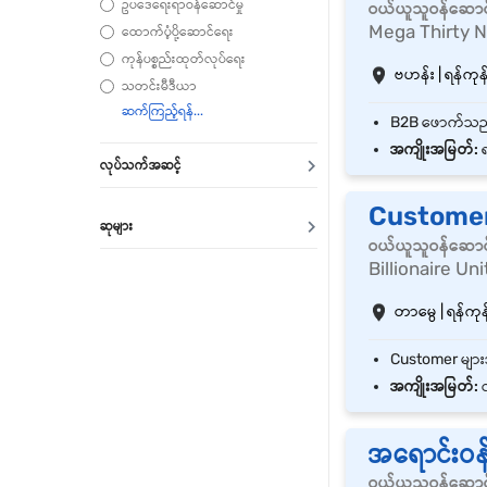
ဥပဒေရေးရာဝန်ဆောင်မှု
ဝယ်ယူသူဝန်ဆောင
Mega Thirty 
ထောက်ပံ့ပို့ဆောင်ရေး
ကုန်ပစ္စည်းထုတ်လုပ်ရေး
ဗဟန်း | ရန်ကုန်
သတင်းမီဒီယာ
အကျိုးအမြတ်:
ရ
လုပ်သက်အဆင့်
Customer
ဆုများ
ဝယ်ယူသူဝန်ဆောင
Billionaire Uni
တာမွေ | ရန်ကုန်
အကျိုးအမြတ်:
လ
အရောင်းဝန
ဝယ်ယူသူဝန်ဆောင