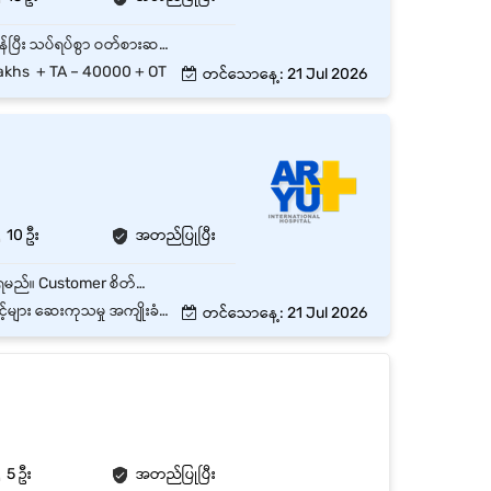
ရန်ကုန် အပြည်ပြည်ဆိုင်ရာလေဆိပ်တွင် တာဝန်ထမ်း‌ဆောင်နိုင်ရမည်။ Communication ကောင်းမွန်ပြီး သပ်ရပ်စွာ ဝတ်စားဆင်ယင်တတ်ရပါမည်။ Customer များနှင့် ကောင်းမွန်စွာ ပြောဆိုဆက်ဆံနိုင်စွမ်း ရှိရပါမည်။
akhs + TA – 40000 + OT
တင်သောနေ့: 21 Jul 2026
10 ဦး
အတည်ပြုပြီး
သက်ဆိုင်ရာဌာနသို့ ပို့ဆောင်ပေးရမည်။ လူနာမှတ်ပုံတင်ခြင်းလုပ်ငန်းစဉ်ကို ကူညီဆောင်ရွက်ပေးနိုင်ရမည်။ Customer စိတ်ကျေနပ်မှုအတွက် အပြည့်အဝ ဆောင်ရွက်ပေးပါသည်။
စားခွင့် (ကုမ္ပဏီစည်းမျဥ်းအတိုင်း)
တင်သောနေ့: 21 Jul 2026
5 ဦး
အတည်ပြုပြီး