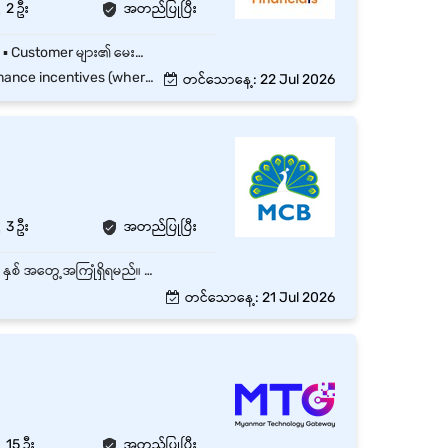
2 ဦး
အတည်ပြုပြီး
Soteria Financials အာမခံကိုယ်စားလှယ်လုပ်ငန်းတွင် တာဝန်ထမ်းဆောင်ရန်ဖိတ်ခေါ်အပ်ပါသည်။ ▪️ Customer များ၏ မေးမြန်းမှုများကို Phone, Viber နှင့် Email မှတစ်ဆင့် ယဉ်ကျေးပျူငှာစွာ ဖြေကြားပေးခြင်း။ ▪️ Customer များ၏ လိုအပ်ချက်များကို နားလည်ပြီး သင့်လျော်သော ဝန်ဆောင်မှုများ ပေးအပ်ခြင်း။ ▪️ Customer Records နှင့် Documents များကို စနစ်တကျ စီမံထိန်းသိမ်းခြင်း။ ▪️ သက်ဆိုင်ရာဌာနများနှင့် ပူးပေါင်းဆောင်ရွက်၍ Customer Service အရည်အသွေး တိုးတက်စေရန် ကူညီဆောင်ရွက်ခြင်း။ ▪️ Company Policies နှင့် Procedures များကို လိုက်နာ၍ တာဝန်ထမ်းဆောင်ခြင်း။
ntives (where applicable)
တင်သောနေ့: 22 Jul 2026
3 ဦး
အတည်ပြုပြီး
Call Center, Customer Service သို့မဟုတ် Telecommunication Industry တွင် အနည်းဆုံး (၁) နှစ် အတွေ့အကြုံရှိရမည်။ Social Media မှ Reply Comments နှင့် Messenger များကို စီမံခန့်ခွဲနိုင်ရမည်။ Product Knowledge များကို အမြဲလေ့လာပြီး Update ဖြစ်နေရမည်။ Customer များ စိတ်ကျေနပ်မှုရရှိသည်အထိ Inbound / Outbound Calls များကို စိတ်ရှည်စွာ ဖြေကြားနိုင်ရမည်။ Excellent Customer Service Skills ရှိရမည်။ Teamwork, Interpersonal Skills နှင့် Communication Skills ကောင်းမွန်ရမည်။ Gazette Holidays များတွင် အလုပ်ဆင်းနိုင်ရမည်။ Day / Night Shift အလှည့်ကျ (24/7 Rotation Shift) အလုပ်လုပ်နိုင်ရမည်။ Team Leader မှ သတ်မှတ်ပေးသော Tasks များကို အချိန်မီ ပြီးစီးအောင် ဆောင်ရွက်နိုင်ရမည်။ Company နှင့် ရေရှည်လက်တွဲလုပ်ကိုင်နိုင်ရမည်။
တင်သောနေ့: 21 Jul 2026
15 ဦး
အတည်ပြုပြီး