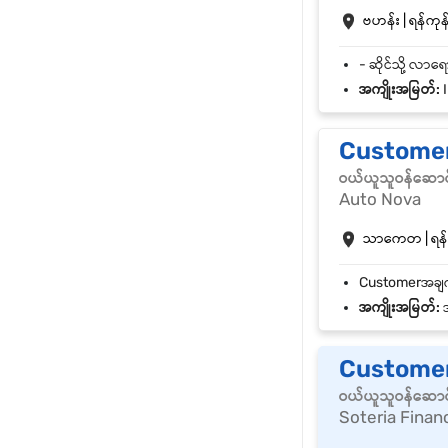
ဗဟန်း | ရန်ကုန်
အကျိုးအမြတ်:
I
Customer
ဝယ်ယူသူဝန်ဆောင
Auto Nova
သာကေတ | ရန်ကု
အကျိုးအမြတ်:
အ
Customer
ဝယ်ယူသူဝန်ဆောင
Soteria Finan