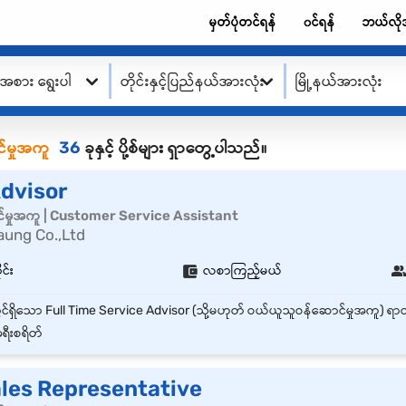
မှတ်ပုံတင်ရန်
၀င်ရန်
ဘယ်လို
းအစား ရွေးပါ
တိုင်းနှင့်ပြည်နယ်အားလုံး
မြို့နယ်အားလုံး
်မှုအကူ
36
ခုနှင့် ပို့စ်များ ရှာတွေ့ပါသည်။
Advisor
်မှုအကူ | Customer Service Assistant
aung Co.,Ltd
ုင်း
လစာကြည့်မယ်
ရီးစရိတ်
ales Representative