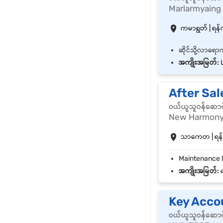
Marlarmyaing
ကမာရွတ် | ရန်က
အကျိုးအမြတ်:
L
After Sa
ဝယ်ယူသူဝန်ဆောင
New Harmony 
သာကေတ | ရန်ကု
အကျိုးအမြတ်:
ရ
Key Acco
ဝယ်ယူသူဝန်ဆောင