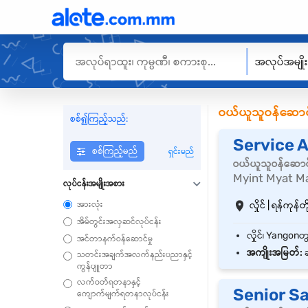
အလုပ်အမျို
ဝယ်ယူသူဝန်ဆောင
စစ်၍ကြည့်သည်:
Service 
စစ်ကြည့်မည်
ရှင်းမည်
ဝယ်ယူသူဝန်ဆောင
Myint Myat M
လုပ်ငန်းအမျိုးအစား
အားလုံး
လှိုင် | ရန်ကုန်တိ
အိမ်တွင်းအလှဆင်လုပ်ငန်း
အင်တာနက်ဝန်ဆောင်မှု
အကျိုးအမြတ်:
ခ
သတင်းအချက်အလက်နည်းပညာနှင့်
ကွန်ပျူတာ
လက်ဝတ်ရတနာနှင့်
Senior S
ကျောက်မျက်ရတနာလုပ်ငန်း