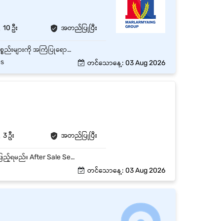
10 ဦး
အတည်ပြုပြီး
ဆိုင်သို့လာရောက်ဝယ်ယူသော ဖောက်သည်များအား ယဉ်ကျေးပျူငှာစွာ ကြိုဆို၍ လိုအပ်သော ကုန်ပစ္စည်းများကို အကြံပြုရောင်းချရန်။ သစ်သီး၊ ဟင်းသီးဟင်းရွက်နှင့် Fresh Food ကုန်ပစ္စည်းများကို သန့်ရှင်းသပ်ရပ်စွာ စီစဉ်ပြသပြီး အရည်အသွေးကောင်းမွန်စေရန် ထိန်းသိမ်းရန်။ ကုန်ပစ္စည်းဈေးနှုန်းတံဆိပ်များ၊ ပရိုမိုးရှင်းများနှင့် သက်တမ်းကုန်ဆုံးရက်များကို နေ့စဉ်စစ်ဆေး၍ မှန်ကန်စွာ ပြသထားရန်။ ကုန်လက်ကျန်အခြေအနေကို စစ်ဆေးပြီး လိုအပ်သော ကုန်ပစ္စည်းများကို တာဝန်ရှိသူထံ အချိန်မီတင်ပြရန်။ ဆိုင်အတွင်း သန့်ရှင်းရေးနှင့် Food Safety / Hygiene စံနှုန်းများကို လိုက်နာထိန်းသိမ်းရန်။ လိုအပ်ပါက ငွေကိုင်ဝန်ထမ်းနှင့် ပူးပေါင်း၍ ငွေပေးချေမှုလုပ်ငန်းစဉ်များနှင့် နေ့စဉ်ဆိုင်လုပ်ငန်းများကို ကူညီဆောင်ရွက်ရန်။ ကုမ္ပဏီ၏ Customer Service Standards၊ အရောင်းရည်မှန်းချက်များနှင့် လုပ်ငန်းစည်းမျဉ်းများကို လိုက်နာပြီး အဖွဲ့လိုက်ပူးပေါင်းဆောင်ရွက်ရန်။
es
တင်သောနေ့: 03 Aug 2026
3 ဦး
အတည်ပြုပြီး
Maintenance Daily Report အား နေ့စဉ် Excel တွင်ထည့်သွင်းရမည်။ Customer Contact List ဖြည့်ရမည်။ After Sale Service Training File Data သွင်းရမည်။ Customer Service Inquiry လက်ခံဖြေကြားပေးခြင်းနှင့်စားရင်းသွင်းခြင်း။ Open Invoice,DO,Service Charges Invoice ဖွင့်ခြင်း Warranty PO ဖွင့်ရမည်။ Weekly Report to Director
တင်သောနေ့: 03 Aug 2026