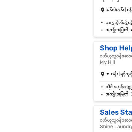
ပန်းပဲတန်း | ရန်
အကျိုးအမြတ်:
▪
Shop Hel
ဝယ်ယူသူဝန်ဆောင
My Hill
ဗဟန်း | ရန်ကုန်
အကျိုးအမြတ်:
S
Sales Sta
ဝယ်ယူသူဝန်ဆောင
Shine Laundr