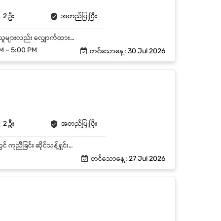
2 ဦး
အတည်ပြုပြီး
တက္ကသိုလ်ဘွဲ့ရရှိသူ ဦးစားပေးမည်။(အထက်တန်းအောင်မြင်ပြီး သက်ဆိုင်ရာလုပ်ငန်းအတွေ့အကြုံရှိသူများလည်း လျှောက်ထားနိုင်သည်။) Customer Service၊ Administration သို့မဟုတ် သက်ဆိုင်ရာလုပ်ငန်းအတွေ့အကြုံ အနည်းဆုံး (၁) နှစ်ရှိသူ ဦးစားပေးမည်။ Microsoft Word, Excel နှင့် Email ကို ကောင်းမွန်စွာ အသုံးပြုနိုင်ရမည်။ မြန်မာနှင့် English စာကို ကောင်းမွန်စွာ ရိုက်နှိပ်အသုံးပြုနိုင်ရမည်။ Customer များအား ယဉ်ကျေးပျူငှာစွာ ဝန်ဆောင်မှုပေးနိုင်ပြီး Communication Skills ကောင်းမွန်သူ ဖြစ်ရမည်။ Teamwork ဖြင့် လုပ်ကိုင်နိုင်ပြီး တာဝန်ယူမှုရှိကာ ရေရှည်လက်တွဲလုပ်ကိုင်နိုင်သူ ဖြစ်ရမည်။ သက်ဆိုင်ရာမြို့နယ်နှင့် အနီးတဝိုက်နေထိုင်သူ ဦးစားပေးမည်။
0 AM – 5:00 PM
တင်သောနေ့: 30 Jul 2026
2 ဦး
အတည်ပြုပြီး
ဆိုင်အတွင်း ပစ္စည်းများ စနစ်တကျ စီစဉ်ထားခြင်း ပစ္စည်းတင်ခြင်း၊ ဖြုတ်ခြင်း နှင့် stock စစ်ဆေးရာတွင် ကူညီခြင်း ဆိုင်သန့်ရှင်းရေးနှင့် display များ ပြင်ဆင်ထိန်းသိမ်းခြင်း Manager မှ တာဝန်ပေးသော အခြားလုပ်ငန်းများ ဆောင်ရွက်ခြင်း
တင်သောနေ့: 27 Jul 2026