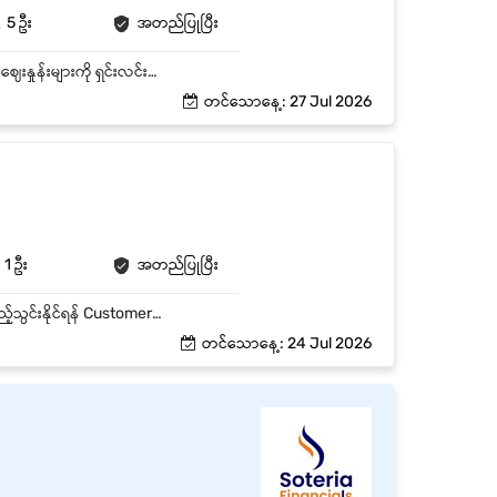
5 ဦး
အတည်ပြုပြီး
- ဆိုင်သို့ လာရောက်သော Customer များကို ယဉ်ကျေးစွာ ကြိုဆိုခြင်း - Laundry ဝန်ဆောင်မှုများ၊ ဈေးနှုန်းများကို ရှင်းလင်းပြောကြားခြင်း - Order လက်ခံခြင်း၊ Receipt ထုတ်ပေးခြင်း - Customer များ၏ မေးခွန်းများကို ပြန်လည်ဖြေကြားပေးခြင်း
တင်သောနေ့: 27 Jul 2026
1 ဦး
အတည်ပြုပြီး
Customerအချက်အလက်များ ကားနှင့်သက်ဆိုင်သော အချက်အလက်များကို ERP System တွင်ထည့်သွင်းနိုင်ရန် Customerအားဖုန်းဖြင့်လည်းကောင်း Viber မှ တစ်ဆင့် လည်းကောင်း လုပ်ငန်းအချက်အလက်များအား အချိန်ပြည့်ပေးနိုင်ရန် ပြင်ဆင်ရန်ကားများအားစစ်ဆေးနိုင်ရန် အပတ်စဉ်Target နှင့် Report များအား ပြင်ဆင်ပေးနိုင်ရန် ကားပြင်ဆင်ရန်လိုအပ်သည့်စာရွက်စာတမ်းများအား တိကျစွာ လုပ်ဆောင်ပေးရန် Customer Satisfaction အား အလေးထားနိုင်သူဖြစ်ရမည် ကျားမ မရွေး လျှောက်ထားနိုင်သည်
တင်သောနေ့: 24 Jul 2026