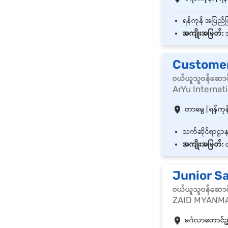
အကျိုးအမြတ်:
အ
Customer
ဝယ်ယူသူဝန်ဆောင
ArYu Internat
တာမွေ | ရန်ကုန်
အကျိုးအမြတ်:
ထ
Junior S
ဝယ်ယူသူဝန်ဆောင
ZAID MYANM
မင်္ဂလာတောင်ညွှန