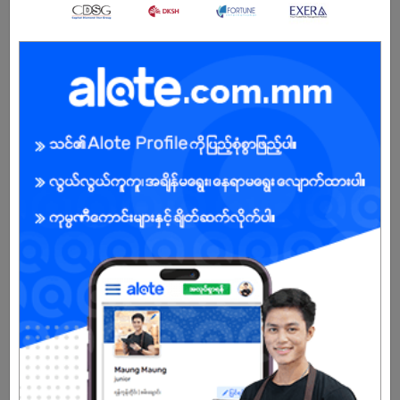
Junior Accountant
17 Jul 2026
မန္တလေးတိုင်း
1 ဦး
လစာကြည့်မယ်
ကြည့်ရန်
အလုပ်အားလုံးကိုကြည့်မည်။
ကုမ္ပဏီ၏မျှော်မှန်းချက်နှင့်တာဝန်
AUNG TA GON (Audio Center) was established in 1997. AUNG TA
GON Electronic has begun selling electronic devices at 22nd
street Aungmyaytharzan Township. In 2007, we moved 84th
street between 30x31 Streets, Chanayetharzan Township and
sold not only Electronic also Audio equipment. In 2014, we