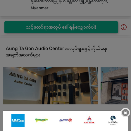
ချမ်းအေးသာဇံမြို့နယ် မန္တလေးမြို့,မန္တလေးတိုင်း,
Myanmar
သင့်တော်ရာအလုပ် ခေါ်ရန်လျှောက်ပါ!
Aung Ta Gon Audio Center အလုပ်များနှင့်ကိုယ်ရေး
အချက်အလက်များ
×
Aung Ta Gon Audio Center အလုပ်များ