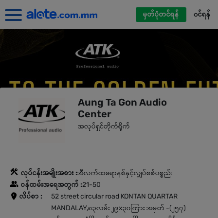
မှတ်ပုံတင်ရန်
၀င်ရန်
Aung Ta Gon Audio
Center
အလုပ်ရှင်တိုက်ရိုက်
လုပ်ငန်းအမျိုးအစား :
အီလက်ထရောနစ်နှင့်လျှပ်စစ်ပစ္စည်း
ဝန်ထမ်းအရေအတွက် :
21-50
လိပ်စာ :
52 street circular road KONTAN QUARTAR
MANDALAY,၈၃လမ်း ၂၉x၃၀ကြား အမှတ် -(၂၅၇)