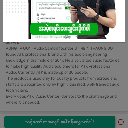
moved 83rd street between 29x30 streets Chanayetharzan
Township. A new AUNG TA GON Showroom has been
established in 2019 at 58th street, Circular Road, Kon Tan
Quarter, Mandalay which is available all high quality branded
Audio equipment. Today, Showroom and shop (1) are opening.
The founder of AUNG TA GON is U THEIN THAUNG OO. He has
good audio knowledge, and skills so he can explain to customers
as well.
AUNG TA GON (Audio Center) founder U THEIN THAUNG OO
found ATK professional brand with his audio engineering
knowledge in the middle of 2017. He also visited audio factories
to make high quality Audio equipment for ATK Professional
Audio. Currently, ATK is made up of 30 people.
The product is used only for quality products from abroad and
staffs are appointed only by highly qualified, well-trained audio
technicians.
Every year, ATK (Audio Center) donates to the orphanage and
where it is needed.
သင့်တော်ရာအလုပ် ခေါ်ရန်လျှောက်ပါ!