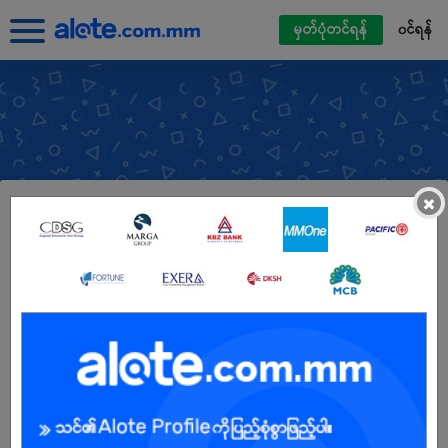
မှတ်ပုံတင်ရန်
၀င်ရန်
×
Aung Thukha Hotel
အလုပ်ရှင်တိုက်ရိုက်
လုပ်ငန်းအမျိုးအစား :
ဟိုတယ်နှင့်ဝန်ဆောင်မှု
ဝန်ထမ်းအရေအတွက် :
11-20
လိပ်စာ :
အမှတ် ၁၀၄၊ဉဿာမြို့သစ်၊ ရပ်ကွက်ကြီး-၈၊ရန်ကုန်-
မန္တလေးလမ်းမကြီး၊ နာဂဝန်လမ်းဆုံအနီး၊ပဲခူး