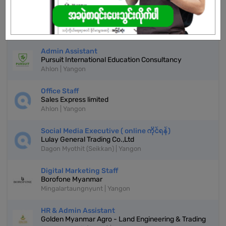
Page Admin & Customer Service Assistant
(Female)
Beauty Lounge - Skincare & Cosmetics
Ahlon | Yangon
Admin Assistant
Pursuit International Education Consultancy
Ahlon | Yangon
Office Staff
Sales Express limited
Ahlon | Yangon
Social Media Executive ( online ကိုင်ရန်)
Lulay General Trading Co.,Ltd
Dagon Myothit (Seikkan) | Yangon
Digital Marketing Staff
Borofone Myanmar
Mingalartaungnyunt | Yangon
HR & Admin Assistant
Golden Myanmar Agro - Land Engineering & Trading