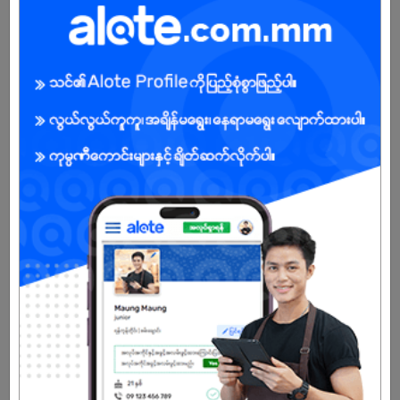
Male/Female
Open To :
About Our Company
Our company develops embedded device software and hardware,
and enhanced productivity IT systems for manufacturers.We
utilize complete electronics to provide total support across
software and hardware, from system planning and design to
development, testing, and mass production.t/sales.
Already Expired
Don't have an account?
REGISTER NOW!
More Similar Jobs