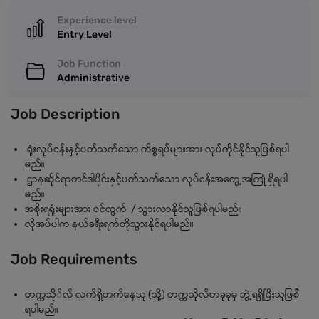
Experience level
Entry Level
Job Function
Administrative
Job Description
ရုံးလုပ်ငန်းနှင့်ပတ်သက်သော ကိစ္စရပ်များအား လုပ်ကိုင်နိုင်သူဖြစ်ရပါ
မည်။
ဌာနဆိုင်ရာတင်ဒါပိုင်းနှင့်ပတ်သက်သော လုပ်ငန်းအတွေ့အကြုံ ရှိရပါ
မည်။
အစိုးရရုံးများအား ဝင်ထွက် / သွားလာနိုင်သူဖြစ်ရပါမည်။
လိုအပ်ပါက နယ်ခရီးရက်တိုသွားနိုင်ရပါမည်။
Job Requirements
တက္ကသို်လ် လက်ရှိတက်နေသူ (သို့) တက္ကသိုလ်တခုခုမှ ဘွဲ့ရရှိပြီးသူဖြစ််
ရပါမည်။