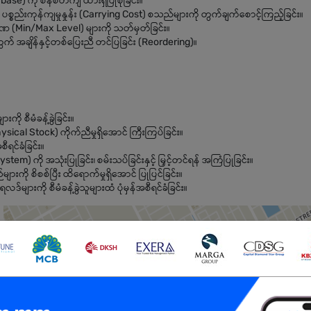
ase) ကို စနစ်တကျ ထားရှိပြုစုခြင်း။
 ပစ္စည်းကုန်ကျမှုနှုန်း (Carrying Cost) စသည်များကို တွက်ချက်စောင့်ကြည့်ခြင်း။
ာဏ (Min/Max Level) များကို သတ်မှတ်ခြင်း။
ွက် အချိန်နှင့်တစ်ပြေးညီ တင်ပြခြင်း (Reordering)။
ကို စီမံခန့်ခွဲခြင်း။
ical Stock) ကိုက်ညီမှုရှိအောင် ကြီးကြပ်ခြင်း။
ီရင်ခံခြင်း။
em) ကို အသုံးပြုခြင်း၊ စမ်းသပ်ခြင်းနှင့် မြှင့်တင်ရန် အကြံပြုခြင်း။
ျားကို စိစစ်ပြီး ထိရောက်မှုရှိအောင် ပြုပြင်ခြင်း။
်များကို စီမံခန့်ခွဲသူများထံ ပုံမှန်အစီရင်ခံခြင်း။