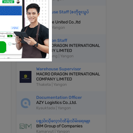
Warehouse Staff (စတိုဗူးသွပ်
ဝန်ထမ်း)
Billionaire United Co.,ltd
Tamwe | Yangon
Operation Staff
MACRO DRAGON INTERNATIONAL
COMPANY LIMITED
Botahtaung | Yangon
Warehouse Supervisor
MACRO DRAGON INTERNATIONAL
COMPANY LIMITED
Thaketa | Yangon
Documentation Officer
AZY Logistics Co.,Ltd.
Kyauktada | Yangon
ပစ္စည်းသိုလှောင်ထိန်းသိမ်းရေးမှူး
BIM Group of Companies
Kamaryut | Yangon