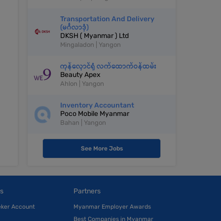
Transportation And Delivery
(မင်္ဂလာဒုံ)
DKSH ( Myanmar ) Ltd
Mingaladon | Yangon
ကုန်လှောင်ရုံ လက်ထောက်ဝန်ထမ်း
Beauty Apex
Ahlon | Yangon
Inventory Accountant
Poco Mobile Myanmar
Bahan | Yangon
See More Jobs
s
Partners
eker Account
Myanmar Employer Awards
Best Companies in Myanmar