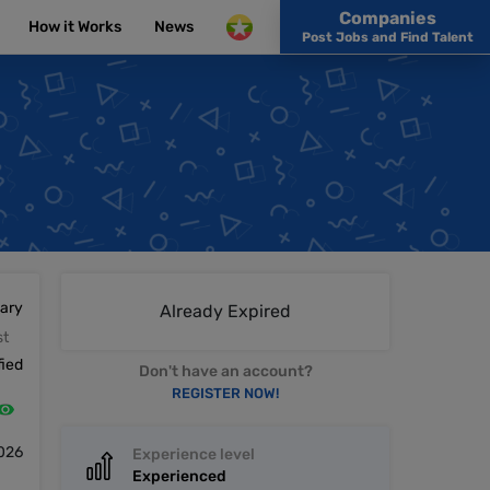
Companies
How it Works
News
Post Jobs and Find Talent
lary
Already Expired
st
fied
Don't have an account?
REGISTER NOW!
2026
Experience level
Experienced