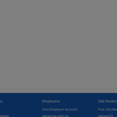
ny
Employers
Job Seeker
Free Employer Account
Free Job Se
@Alote
Advertise with Us
Upload CV