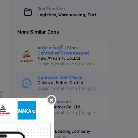
Job Function
Logistics, Warehousing, Port
More Similar Jobs
စတိုစာရင်းကိုင် ( Stock
Controller/Store Keeper)
New A1 Family Co.,Ltd
Dagon Myothit (North) | Yangon
Operation staff (Male)
Colors of Future Co.,Ltd
Dagon Myothit (North) | Yangon
×
ဂိုဒေါင်လက်ထောက်
NTR Myanmar Co.,Ltd.
Dagon Myothit (North) | Yangon
စတိုထိန်း
Industry Leading Company
Bahan | Yangon