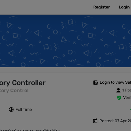
Register
Login
ory Controller
Login to view Sa
entory Control
1 Po
Veri
Full Time
Posted: 07 Apr 