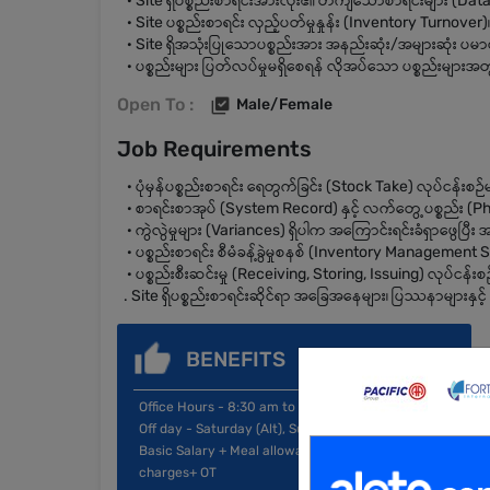
· Site ရှိပစ္စည်းစာရင်းအားလုံး၏ တိကျသောစာရင်းများ (Datab
· Site ပစ္စည်းစာရင်း လှည့်ပတ်မှုနှုန်း (Inventory Turnover)၊
· Site ရှိအသုံးပြုသောပစ္စည်းအား အနည်းဆုံး/အများဆုံး ပမ
· ပစ္စည်းများ ပြတ်လပ်မှုမရှိစေရန် လိုအပ်သော ပစ္စည်းများအတ
Open To :
Male/Female
Job Requirements
· ပုံမှန်ပစ္စည်းစာရင်း ရေတွက်ခြင်း (Stock Take) လုပ်ငန်းစဉ်များ
· စာရင်းစာအုပ် (System Record) နှင့် လက်တွေ့ပစ္စည်း (Phys
· ကွဲလွဲမှုများ (Variances) ရှိပါက အကြောင်းရင်းခံရှာဖွေပြီး အစ
· ပစ္စည်းစာရင်း စီမံခန့်ခွဲမှုစနစ် (Inventory Management Syst
· ပစ္စည်းစီးဆင်းမှု (Receiving, Storing, Issuing) လုပ်ငန်းစဉ်မ
. Site ရှိပစ္စည်းစာရင်းဆိုင်ရာ အခြေအနေများ၊ ပြဿနာများနှင့် ရလဒ
BENEFITS
Office Hours - 8:30 am to 5:00 pm
Off day - Saturday (Alt), Sunday & Public Holidays
Basic Salary + Meal allowance+ Ferry (or) TC
charges+ OT