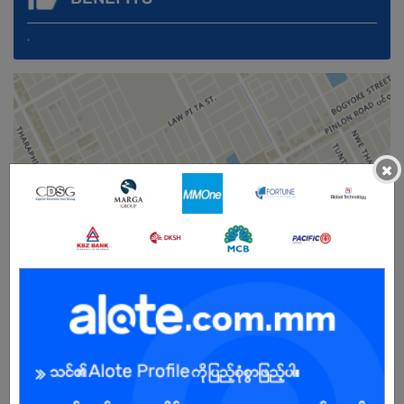
.
×
Male/Female
Open To :