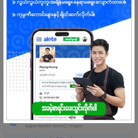
Already Expired
Don't have an account?
REGISTER NOW!
More Similar Jobs
ဂိုဒေါင်လက်ထောက်
NTR Myanmar Co.,Ltd.
Dagon Myothit (North) | Yangon
စတိုစာရင်းကိုင် ( Stock Controller/Store Keeper)
New A1 Family Co.,Ltd
Dagon Myothit (North) | Yangon
Operation staff (Male)
Colors of Future Co.,Ltd
Dagon Myothit (North) | Yangon