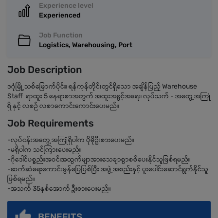
Experience level
Experienced
Job Function
Logistics, Warehousing, Port
Job Description
ဒဂုံမြို့သစ်မြောက်ပိုင်း၊ ရန်ကုန်တိုင်းတွင်ရှိသော အချိန်ပြည့် Warehouse
Staff ရာထူး 5 နေရာစာအတွက် အထူးအခွင့်အရေး၊ လုပ်သက် - အတွေ့အကြုံ
ရှိ နှင့် လစဉ် လစာကောင်းကောင်းပေးမည်။
Job Requirements
-လုပ်ငန်းအတွေ့အကြုံရှိပါက ပိုမိုဦးစားပေးမည်။
-မရှိပါက သင်ကြားပေးမည်။
-ဂိုဒေါင်ပစ္စည်းအဝင်၊အထွက်မျာအားသေချာစွာစစ်ပေးနိုင်သူဖြစ်ရမည်။
-ဆက်ဆံရေးကောင်းမွန်ပြေပြစ်ပြီး အဖွဲ့အစည်းနှင့် ပူးပေါင်းဆောင်ရွက်နိုင်သူ
ဖြစ်ရမည်။
-အသက် 35နှစ်အောက် ဦးစားပေးမည်။
BENEFITS