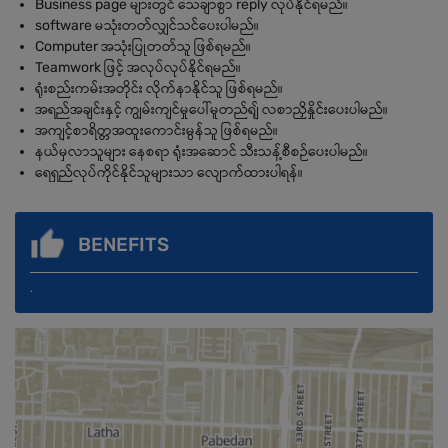
Business page များတွင် သေချာစွာ reply လုပ်နိုင်ရမည်။
software မသုံးတတ်လျှင်သင်ပေးပါမည်။
Computer အသုံးပြုတတ်သူ ဖြစ်ရမည်။
Teamwork ဖြင့် အလုပ်လုပ်နိုင်ရမည်။
ရုံးစည်းကမ်းအတိုင်း လိုက်နာနိုင်သူ ဖြစ်ရမည်။
အရည်အချင်းနှင့် ကျွမ်းကျင်မှုပေါ်မူတည်ရျ် လစာညှိနှိုင်းပေးပါမည်။
အကျင့်စာရိတ္တအထူးကောင်းမွန်သူ ဖြစ်ရမည်။
နယ်မှလာသူများ နေစရာ ရုံးအဆောင် သီးသန့်စီစဉ်ပေးပါမည်။
ရေရှည်လုပ်ကိုင်နိုင်သူများသာ လျောက်ထားပါရန်။
BENEFITS
.