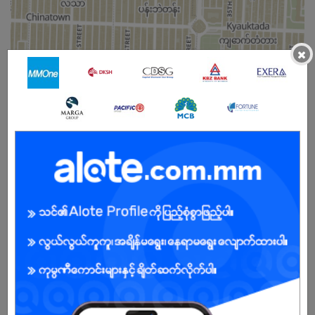
×
Female
Open To :
About Our Company
We, KOSMI is Skincare & Cosmetic distributor in Myanmar. All of
our brands are imported from South Korea, USA, Canada, UK,
Japan and Thailand etc. We promised that we aare selling 100%
authentic brands. Besides, We support your business with brands
between suppliers and wholesale buyers. We will be your trustable
partner in both product and service. Cosmetic shops, key
accounts, major retailers and wholesaler can be referred to as our
major clients.