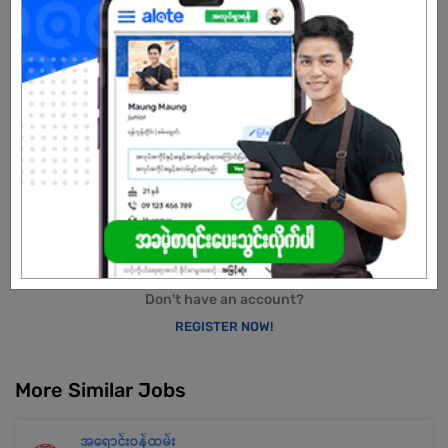
CLICK HERE TO APPLY
Don't have an account?
REGISTER NOW!
More Similar Jobs
အရောင်းဝန်ထမ်း