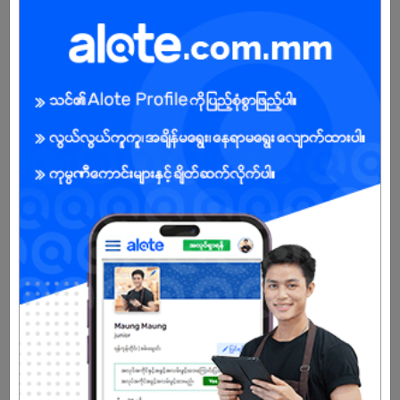
SKY Mobile (Yuzana Plaza,Yangon) အား ၂၀၁၀ တွင် စတင်တည်ထောင်ခဲ့
ပြီး Phone Spare Parts ပစည်းအမျိုးမျိုးကို မြန်မာနိုင်ငံအနှံအပြားသို့
လက်လီ၊လက်ကား ဖြန့်ဖြူးရောင်းချနေသော လုပ်ငန်း ဖြစ်သည်။ ဖုန်းပြုပြင်
သည့် လုပ်ငန်းကိုလည်း တွဲဖက် လုပ်ကိုင်လျှက်ရှိသည်။ ဝန်ထမ်းအင်အား (၆၀)
ကျော် ရှိပြီး ဆိုင်ခွဲ (၄) ခုဖြင့်လည်ပတ်လျှက်ရှိသည်။ယုဇနပလာဇာ၊မြောက်ဥ
ကလာနှင့် လှိုင်သာယာမြို့နယ်တို့တွင် ဖွင့်လှစ်ရောင်း ချလျှက်ရှိသည်။
မြန်မာနိုင်ငံရှိ ဖုန်း Service ဆိုင်များနှင့် နှင့် Spare Parts အရောင်းဆိုင်များ
သို့ လက်လီ၊ လက်ကားရောင်းချပေးခြင်းဖြင့်မြန်မာပြည်သူ၊ပြည်သားများမိမိတို့
ဖုန်းများအားစိတ်ကြိုက်ပြန်လည်ပြင်ဆင်ပြီး အသုံးပြုနိုင်သည့်အထောက်ပံ့
များရရှိစေနိုင်သည်။ မြန်မာပြည်တွင် ထိပ်တန်းစာရင်းဝင် Phone Spare
Parts အရောင်းဆိုင်တစ်ခု အဖြစ် လည်ပတ်လျှက်ရှိပြီး ရေရှည်တည်တံ့ ခိုင်မာ
နိုင်အောင် ကြိုးပမ်းလျှက်ရှိသည်။
Already Expired
Don't have an account?
REGISTER NOW!