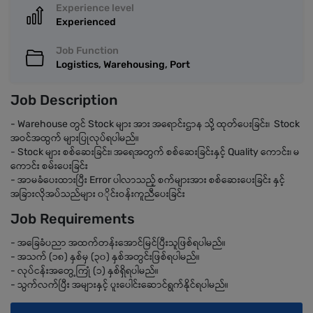
Experience level
Experienced
Job Function
Logistics, Warehousing, Port
Job Description
- Warehouse တွင် Stock များ အား အရောင်းဌာန သို့ ထုတ်ပေးခြင်း၊ Stock
အဝင်အထွက် များပြုလုပ်ရပါမည်။
- Stock များ စစ်ဆေးခြင်း၊ အရေအတွက် စစ်ဆေးခြင်းနှင့် Quality ကောင်း၊ မ
ကောင်း စမ်းပေးခြင်း
- အာမခံပေးထားပြီး Error ပါလာသည့် စက်များအား စစ်ဆေးပေးခြင်း နှင့်
အခြားလိုအပ်သည်များ ၀ိုင်းဝန်းကူညီပေးခြင်း
Job Requirements
- အခြေခံပညာ အထက်တန်းအောင်မြင်ပြီးသူဖြစ်ရပါမည်။
- အသက် (၁၈) နှစ်မှ (၃၀) နှစ်အတွင်းဖြစ်ရပါမည်။
- လုပ်ငန်းအတွေ့ကြုံ (၁) နှစ်ရှိရပါမည်။
- သွက်လက်ပြီး အများနှင့် ပူးပေါင်းဆောင်ရွက်နိုင်ရပါမည်။