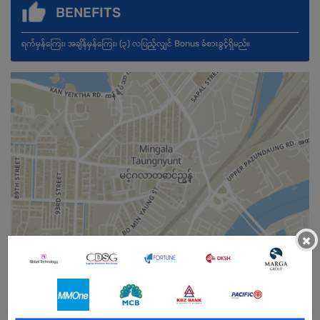
BENEFITS
ရက်မှန်ကြေး၊ အချိန်မှန်ကြေး၊ (၃) လပြည့်လျှင် Bonus ခံစားခွင့်ရှိမည်။
×
Male/Female
Open To :
About Our Company