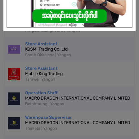
More Similar Jobs
Warehouse Supervisor
Beautylink
Mingalartaungnyunt | Yangon
Store Assistant
KOSMI Trading Co.,Ltd
South Okkalapa | Yangon
Store Assistant
Mobile King Trading
Tamwe | Yangon
Operation Staff
MACRO DRAGON INTERNATIONAL COMPANY LIMITED
Botahtaung | Yangon
Warehouse Supervisor
MACRO DRAGON INTERNATIONAL COMPANY LIMITED
Thaketa | Yangon