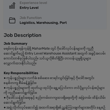
Experience level
Entry Level
Job Function
Logistics, Warehousing, Port
Job Description
Job Summary
မရမ်းကုန်း၊ ရန်ကုန်ရှိ MaharMate တွင် ဂိုဒေါင်လုပ်ငန်းများကို ကူညီ
ဆောင်ရွက်မည့် Entry Level Warehouse Assistant အတွက် အခွင့်အလမ်း
ကောင်းတစ်ခု ဖြစ်ပါသည်။ သင်ယူလိုစိတ်ရှိပြီး တာဝန်ယူမှုရှိသူများ
လျှောက်ထားနိုင်ပါသည်။
Key Responsibilities
● ကုန်ပစ္စည်းများ လက်ခံ၊ စစ်ဆေး၊ စာရင်းသွင်းခြင်းနှင့် ဂိုဒေါင်အတွင်း
စနစ်တကျ စီမံခန့်ခွဲခြင်း။
● ကုန်ပစ္စည်းများကို ထုတ်ယူ၊ ထုပ်ပိုး၊ ရွှေ့ပြောင်းကာ တင်ပို့မှုလုပ်ငန်းစဉ်များ
ကို ကူညီဆောင်ရွက်ခြင်း။
● ဂိုဒေါင်သန့်ရှင်းရေးနှင့် စည်းကမ်းတကျထားရှိရေးတို့ကို အမြဲတမ်း ထိန်းသိမ်း
ဆောင်ရွက်ခြင်း။
● အဖွဲ့လိုက်လုပ်ဆောင်၍ အထက်အရာရှိ၏ ညွှန်ကြားချက်များအတိုင်း နေ့စဉ်