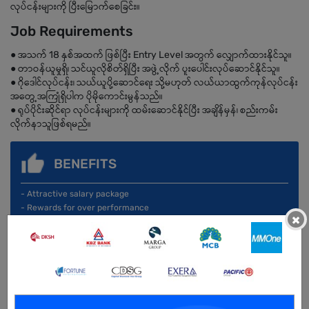
လုပ်ငန်းများကို ပြီးမြောက်စေခြင်း။
Job Requirements
● အသက် 18 နှစ်အထက် ဖြစ်ပြီး Entry Level အတွက် လျှောက်ထားနိုင်သူ။
● တာဝန်ယူမှုရှိ၊ သင်ယူလိုစိတ်ရှိပြီး အဖွဲ့လိုက် ပူးပေါင်းလုပ်ဆောင်နိုင်သူ။
● ဂိုဒေါင်လုပ်ငန်း၊ သယ်ယူပို့ဆောင်ရေး သို့မဟုတ် လယ်ယာထွက်ကုန်လုပ်ငန်း
အတွေ့အကြုံရှိပါက ပိုမိုကောင်းမွန်သည်။
● ရုပ်ပိုင်းဆိုင်ရာ လုပ်ငန်းများကို ထမ်းဆောင်နိုင်ပြီး အချိန်မှန်၊ စည်းကမ်း
လိုက်နာသူဖြစ်ရမည်။
BENEFITS
- Attractive salary package
- Rewards for over performance
×