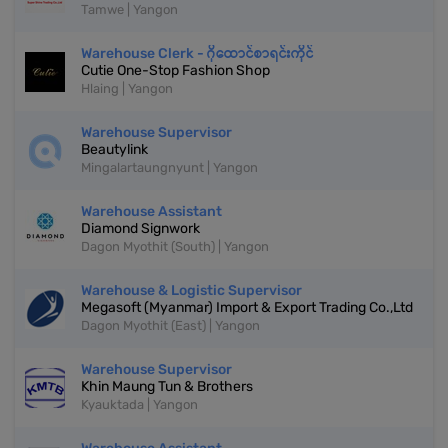
Tamwe | Yangon
Warehouse Clerk - ဂိုထောင်စာရင်းကိုင်
Cutie One-Stop Fashion Shop
Hlaing | Yangon
Warehouse Supervisor
Beautylink
Mingalartaungnyunt | Yangon
Warehouse Assistant
Diamond Signwork
Dagon Myothit (South) | Yangon
Warehouse & Logistic Supervisor
Megasoft (Myanmar) Import & Export Trading Co.,Ltd
Dagon Myothit (East) | Yangon
Warehouse Supervisor
Khin Maung Tun & Brothers
Kyauktada | Yangon