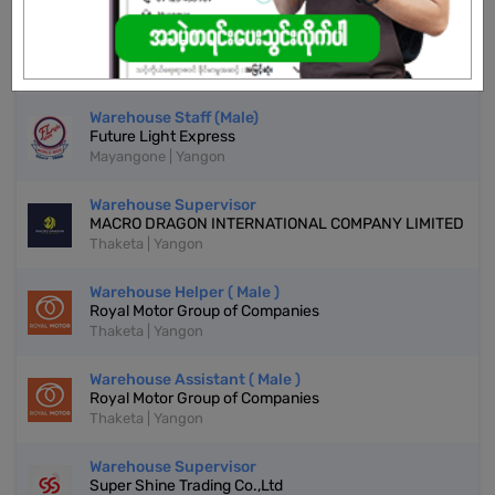
Store Staff
Zenith Treasure Trading Company
Mayangone | Yangon
Warehouse Staff (Male)
Future Light Express
Mayangone | Yangon
Warehouse Supervisor
MACRO DRAGON INTERNATIONAL COMPANY LIMITED
Thaketa | Yangon
Warehouse Helper ( Male )
Royal Motor Group of Companies
Thaketa | Yangon
Warehouse Assistant ( Male )
Royal Motor Group of Companies
Thaketa | Yangon
Warehouse Supervisor
Super Shine Trading Co.,Ltd