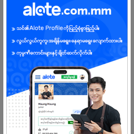
Male/Female
Open To :
Already Expired
Don't have an account?
REGISTER NOW!
More Similar Jobs