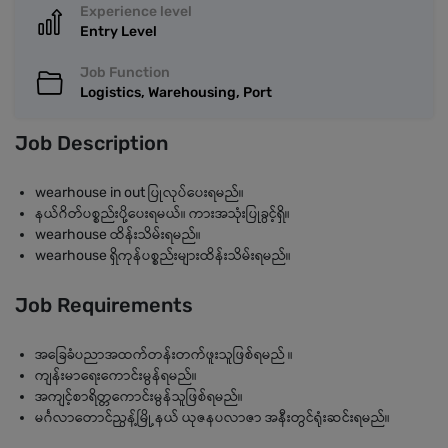
Experience level
Entry Level
Job Function
Logistics, Warehousing, Port
Job Description
wearhouse in out ပြုလုပ်ပေးရမည်။
နယ်ဂိတ်ပစ္စည်းပို့ပေးရမယ်။ ကားအသုံးပြုခွင့်ရှိ။
wearhouse ထိန်းသိမ်းရမည်။
wearhouse ရှိကုန်ပစ္စည်းများထိန်းသိမ်းရမည်။
Job Requirements
အခြေခံပညာအထက်တန်းတက်ဖူးသူဖြစ်ရမည် ။
ကျန်းမာရေးကောင်းမွန်ရမည်။
အကျင့်စာရိတ္တကောင်းမွန်သူဖြစ်ရမည်။
မင်္ဂလာတောင်ညွန့်မြို့နယ် ယုဇနပလာဇာ အနီးတွင်ရုံးဆင်းရမည်။