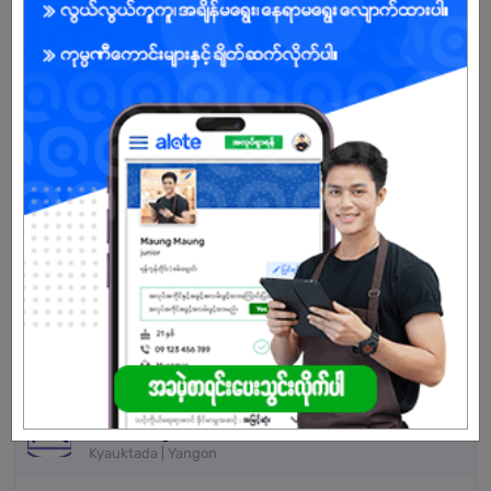
Already Expired
Don't have an account?
REGISTER NOW!
More Similar Jobs
Documentation Officer
AZY Logistics Co.,Ltd.
Kyauktada | Yangon
Warehouse Supervisor
Khin Maung Tun & Brothers
Kyauktada | Yangon