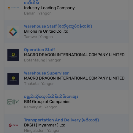
စတိုထိန်း
Industry Leading Company
Bahan | Yangon
Warehouse Staff (စတိုဗူးသွပ်ဝန်ထမ်း)
Billionaire United Co.,ltd
Tamwe | Yangon
Operation Staff
MACRO DRAGON INTERNATIONAL COMPANY LIMITED
Botahtaung | Yangon
Warehouse Supervisor
MACRO DRAGON INTERNATIONAL COMPANY LIMITED
Thaketa | Yangon
ပစ္စည်းသိုလှောင်ထိန်းသိမ်းရေးမှူး
BIM Group of Companies
Kamaryut | Yangon
Transportation And Delivery (မင်္ဂလာဒုံ)
DKSH ( Myanmar ) Ltd
Mingaladon | Yangon