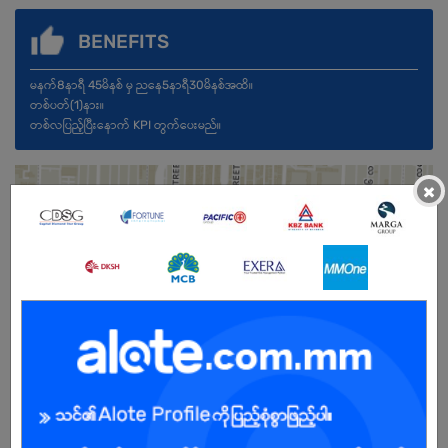
BENEFITS
မနက်8နာရီ 45မိနစ် မှ ညနေ5နာရီ30မိနစ်အထိ။
တစ်ပတ်(1)နား။
တစ်လပြည့်ပြီးနောက် KPI တွက်ပေးမည်။
×
Male
Open To :