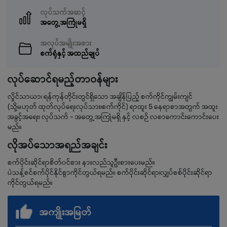
လုပ်သက်အဆင့်
အတွေ့အကြုံမရှိ
အလုပ်အမျိုးအစား
စက်ရုံနှင့် အထည်ချုပ်
လုပ်ဆောင်ရမည့်တာဝန်များ
လှိုင်သာယာ၊ ရန်ကုန်တိုင်းတွင်ရှိသော အချိန်ပြည့် စက်ကိုင်ကျွမ်းကျင်
(သို့မဟုတ် ထုတ်လုပ်ရေးလုပ်သား၊စက်ကိုင်) ရာထူး 5 နေရာစာအတွက် အထူး
အခွင့်အရေး၊ လုပ်သက် - အတွေ့အကြုံမရှိ နှင့် လစဉ် လစာကောင်းကောင်းပေး
မည်။
လိုအပ်သောအရည်အချင်း
စက်ပိုင်းဆိုင်ရာစိတ်၀င်စား နားလည်သူဦးစားပေးမည်။
ပဲသန့်စင်စက်ပိုင်နိုင်စွာကိုင်တွယ်ရမည်။ စက်ပိုင်းဆိုင်ရာ၊လျှပ်စစ်ပိုင်းဆိုင်ရာ
ကိုင်တွယ်ရမည်။
အကျိုးအမြတ်