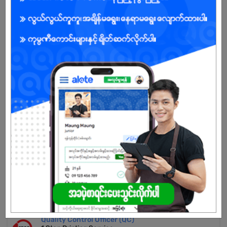
မြန်မာ့ပဲမျိုးစုံနှင့်နှမ်းမျိုးစုံထုတ်လုပ်တင်ပို့သောကုမ္ပဏီ
သက်တမ်းကုန်သွားပါပြီ
အကောင့်မရှိသေးဘူးလား?
မှတ်ပုံတင်မယ်
နောက်ထပ်အလားတူအလုပ်များ
အထွေထွေလုပ်သား
Nippon Paint (Myanmar) Co.,Ltd
လှိုင်သာယာ | ရန်ကုန်တိုင်း
Printing Office Staff
1 Stop Printing Service
သာကေတ | ရန်ကုန်တိုင်း
Quality Control Officer (QC)