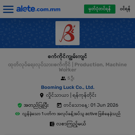
မှတ်ပုံတင်ရန်
၀င်ရန်
စက်ကိုင်ကျွမ်းကျင်
ထုတ်လုပ်ရေးလုပ်သား၊စက်ကိုင် | Production, Machine
Worker
5 ဦး
Booming Luck Co., Ltd.
လှိုင်သာယာ | ရန်ကုန်တိုင်း
အတည်ပြုပြီး
တင်သောနေ့: 01 Jun 2026
လွန်ခဲ့သော 1 ပတ်က အလုပ်ခန့်အပ်သူ active ဖြစ်နေခဲ့သည်
လစာကြည့်မယ်