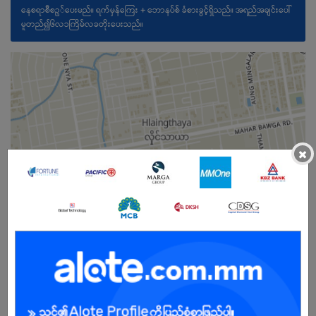
နေစရာစီစဥ်ပေးမည်။ ရက်မှန်ကြေး + ဘောနပ်စ် ခံစားခွင့်ရှိသည်။ အရည်အချင်းပေါ်
မူတည်၍၆လ၁ကြိမ်လခတိုးပေးသည်။
×
ကျား
အခွင့်အရေးရှိသူ :
ကျွန်ုပ်တို့ကုမ္ပဏီအကြောင်း