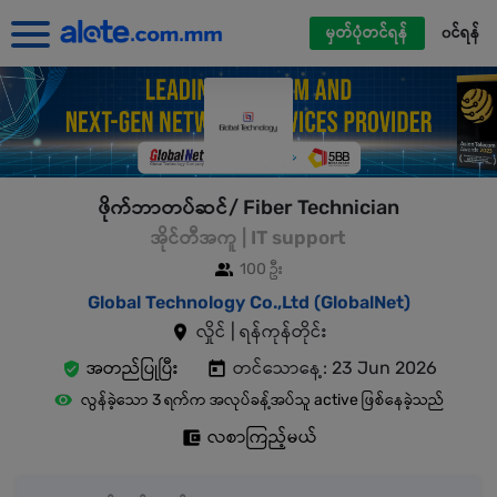
မှတ်ပုံတင်ရန်
၀င်ရန်
ဖိုက်ဘာတပ်ဆင်/ Fiber Technician
အိုင်တီအကူ | IT support
100 ဦး
Global Technology Co.,Ltd (GlobalNet)
လှိုင် | ရန်ကုန်တိုင်း
အတည်ပြုပြီး
တင်သောနေ့: 23 Jun 2026
လွန်ခဲ့သော 3 ရက်က အလုပ်ခန့်အပ်သူ active ဖြစ်နေခဲ့သည်
လစာကြည့်မယ်