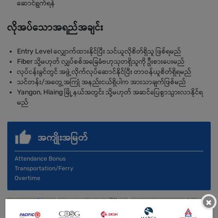
ဆောင်ရွက်ရန်
လိုအပ်သောအရည်အချင်း
Entry Level လျှောက်ထားနိုင်ပြီး သင်ယူလိုစိတ်ရှိသူ ဖြစ်ရမည်
Fiber သို့မဟုတ် လျှပ်စစ်အခြေခံဗဟုသုတရှိသူကို ဦးစားပေးမည်
လုပ်ငန်းခွင်တွင် အဖွဲ့လိုက်လုပ်ဆောင်နိုင်ပြီး တာဝန်ယူစိတ်ရှိရမည်
သင်တန်း/အတွေ့အကြုံ အနည်းငယ်ရှိပါက အားသာချက်ဖြစ်မည်
Yangon, Hlaing မြို့နယ်အတွင်း သို့မဟုတ် အဆင်ပြေစွာသွားလာနိုင်ရ
မည်
အကျိုးအမြတ်
Attendance Bonus
Transportation/Ferry
Overtime
×