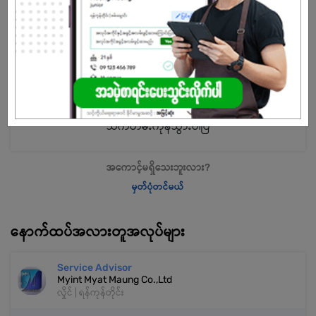
2020၊ 2022 တွင် မြန်မာနိုင်ငံတွင် အလုပ်လုပ်ကိုင်ရန် အကောင်းဆုံး ကုမ္ပဏီ
ဆုရှင်၊ 5BB Broadband ဟု လူသိများသော အမြန်ဆုံး ISP ၏ Home of
Award ရရှိထားသော Home of the Awards, Myanmar's No. GlobalNet
အမှတ်တံဆိပ်နှင့် The Asian Telecom Awards 2023 မှာ The Asian
Telecom Awards 2023 1 အွန်လိုင်း streaming အက်ပ်နှင့် အွန်လိုင်း
ဖျော်ဖြေရေးပလပ်ဖောင်း 1 ခု ဖြစ်ပါတယ်။
သက်တမ်းကုန်သွားပါပြီ
အကောင့်မရှိသေးဘူးလား?
မှတ်ပုံတင်မယ်
နောက်ထပ်အလားတူအလုပ်များ
Service Advisor
Myint Myat Maung Co.,Ltd
လှိုင် | ရန်ကုန်တိုင်း