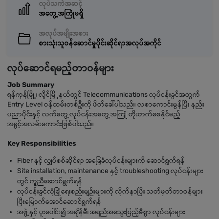
လုပ်သက်အဆင့်
အတွေ့အကြုံမရှိ
အလုပ်အမျိုးအစား
စားသုံးသူဝန်ဆောင်မှုပိုင်းဆိုင်ရာအလုပ်အကိုင်
လုပ်ဆောင်ရမည့်တာဝန်များ
Job Summary
ရန်ကုန်မြို့၊ လှိုင်မြို့နယ်တွင် Telecommunications လုပ်ငန်းခွင်အတွက်
Entry Level ဝန်ထမ်းတစ်ဦးကို ဖိတ်ခေါ်ပါသည်။ လစာကောင်းမွန်ပြီး နည်း
ပညာပိုင်းနှင့် လက်တွေ့လုပ်ငန်းအတွေ့အကြုံ တိုးတက်စေနိုင်မည့်
အခွင့်အလမ်းကောင်းဖြစ်ပါသည်။
Key Responsibilities
Fiber နှင့် လျှပ်စစ်ဆိုင်ရာ အခြေခံလုပ်ငန်းများကို ဆောင်ရွက်ရန်
Site installation, maintenance နှင့် troubleshooting လုပ်ငန်းများ
တွင် ကူညီဆောင်ရွက်ရန်
လုပ်ငန်းခွင်လုံခြုံရေးစည်းမျဉ်းများကို လိုက်နာပြီး သတ်မှတ်တာဝန်များ
ပြီးမြောက်အောင်ဆောင်ရွက်ရန်
အဖွဲ့နှင့် ပူးပေါင်း၍ အချိန်မီ၊ အရည်အသွေးပြည့်မီစွာ လုပ်ငန်းများ