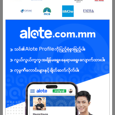
ကျား
အခွင့်အရေးရှိသူ :
ကျွန်ုပ်တို့ကုမ္ပဏီအကြောင်း
Global Technology Group သည် လူငယ်စွန့်ဦးတီထွင်သူ သုံးဦးဖြင့်
ဦးဆောင်သော Telecom, Media and Technology (TMT) ကဏ္ဍတွင်
သွက်လက်တက်ကြွစွာ လုပ်ဆောင်နေသည့် နှစ် 20 တိုင်သည့် အတွေ့အကြုံ
များဖြင့် ဖွဲ့စည်းထားသည့် အဖွဲ့အစည်းဖြစ်သည်။ Global Technology
Group သည် Myanmar Employer Awards (MEA) 2019၊2020 ဆုရှင်၊