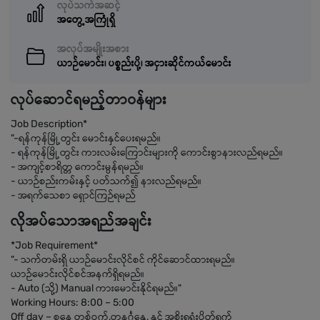
လုပ်သက်အဆင့်
အတွေ့အကြုံရှိ
အလုပ်အမျိုးအစား
ယာဉ်မောင်း၊ ပစ္စည်းပို့၊ အငှားဆိုင်ကယ်မောင်း
လုပ်ဆောင်ရမည့်တာဝန်များ
Job Description*
"-ရန်ကုန်မြို့တွင်း မောင်းနှင်ပေးရမည်။
- ရန်ကုန်မြို့တွင်း ကားလမ်းကြောင်းများကို ကောင်းစွာနားလည်ရမည်။
- အကျင့်စာရိတ္တ ကောင်းမွန်ရမည်။
- ယာဉ်စည်းကမ်းနှင့် ပတ်သက်၍ နားလည်ရမည်။
- အရက်သေစာ ရှောင်ကြဉ်ရမည်
လိုအပ်သောအရည်အချင်း
*Job Requirement*
"- သက်တမ်းရှိ ယာဉ်မောင်းလိုင်စင် ကိုင်ဆောင်ထားရမည်။
ယာဉ်မောင်းလိုင်စင်အနက်ရှိရမည်။
- Auto (သို့) Manual ကားမောင်းနိုင်ရမည်။"
Working Hours: 8:00 – 5:00
Off day – စနေ တစ်ဝက်,တနင်္ဂနွေ, နှင့် အစိုးရရုံးပိတ်ရက်