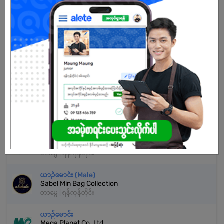
သက်တမ်းကုန်သွားပါပြီ
အကောင့်မရှိသေးဘူးလား?
မှတ်ပုံတင်မယ်
နောက်ထပ်အလားတူအလုပ်များ
Driver
Htat Thiha Paing Co.,ltd
တာမွေ | ရန်ကုန်တိုင်း
ယာဉ်မောင်း (Male)
Sabel Min Bag Collection
တာမွေ | ရန်ကုန်တိုင်း
ယာဉ်မောင်း
Mega Planet Co.,Ltd