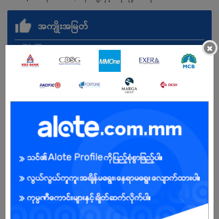
အကျိုးအမြတ်
×
အချိန်ပိုကြေး
ကျား
အခွင့်အရေးရှိသူ :