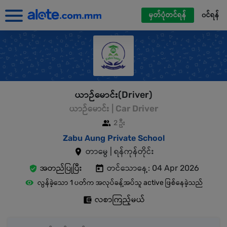
မှတ်ပုံတင်ရန်
၀င်ရန်
ယာဉ်မောင်း(Driver)
ယာဉ်မောင်း | Car Driver
2 ဦး
Zabu Aung Private School
တာမွေ | ရန်ကုန်တိုင်း
အတည်ပြုပြီး
တင်သောနေ့: 04 Apr 2026
လွန်ခဲ့သော 1 ပတ်က အလုပ်ခန့်အပ်သူ active ဖြစ်နေခဲ့သည်
လစာကြည့်မယ်