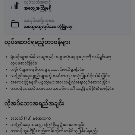
လုပ်သက်အဆင့်
အတွေ့အကြုံမရှိ
အလုပ်အမျိုးအစား
အထွေထွေလုပ်သား၊လုံခြုံရေး
လုပ်ဆောင်ရမည့်တာဝန်များ
ရုံးခန်းများ၊ အိမ်သာများနှင့် အများသုံးနေရာများကို သန့်ရှင်းရေး
လုပ်ဆောင်ခြင်း။
အမှိုက်များ စနစ်တကျ စုဆောင်းဖယ်ရှားခြင်း။
သန့်ရှင်းရေးပစ္စည်းများကို စနစ်တကျ အသုံးပြုထိန်းသိမ်းခြင်း။
အရောင်းပြခန်းရှိ ပစ္စည်းများအား သန့်ရှင်းရေးလုပ်ဆောင်ခြင်း။
တာဝန်ပေးအပ်ထားသော အလုပ်များကို အချိန်မှန် ပြီးစီးစေခြင်း။
လိုအပ်သောအရည်အချင်း
အသက် (18) နှစ်အထက်
သန့်ရှင်းရေး အတွေ့အကြုံရှိသူ ဦးစားပေးမည်။
တာဝန်ယူမှုရှိပြီး စည်းကမ်းလိုက်နာနိုင်သူဖြစ်ပါရမည်။