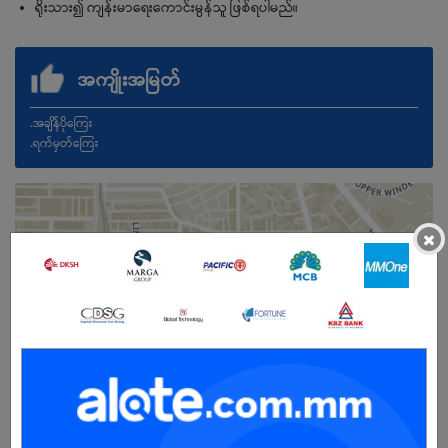
ရိုးသား၍ ကျန်းမာရေးကောင်းမွန်သူ ဖြစ်ရပါမည်။
အကျိုးအမြတ်
.အချိန်ပိုကြေး
.ရက်မှတ်ကြေး
×