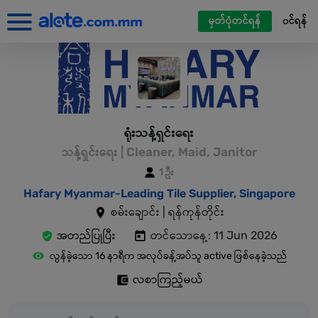
မှတ်ပုံတင်ရန်
၀င်ရန်
ရုံးသန့်ရှင်းရေး
သန့်ရှင်းရေး | Cleaner, Maid, Janitor
1 ဦး
Hafary Myanmar-Leading Tile Supplier, Singapore
စမ်းချောင်း | ရန်ကုန်တိုင်း
အတည်ပြုပြီး
တင်သောနေ့: 11 Jun 2026
လွန်ခဲ့သော 16 နာရီက အလုပ်ခန့်အပ်သူ active ဖြစ်နေခဲ့သည်
လစာကြည့်မယ်