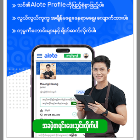
ကျား/မ
အခွင့်အရေးရှိသူ :
သက်တမ်းကုန်သွားပါပြီ
အကောင့်မရှိသေးဘူးလား?
မှတ်ပုံတင်မယ်
နောက်ထပ်အလားတူအလုပ်များ
Cleaner
De Laundry Max
စမ်းချောင်း | ရန်ကုန်တိုင်း
အိမ်အကူ၀န်ထမ်း (Female)
Taw Win Family Co.,Ltd
စမ်းချောင်း | ရန်ကုန်တိုင်း