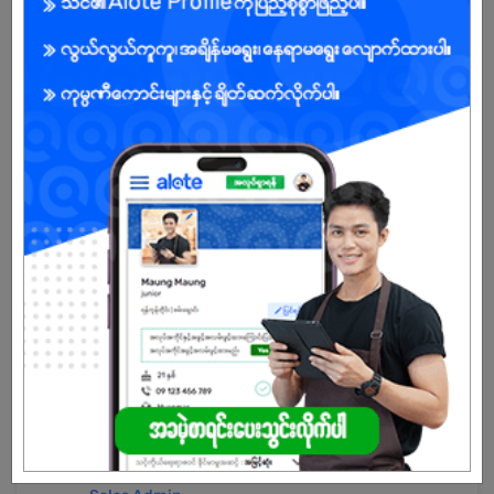
သက်တမ်းကုန်သွားပါပြီ
အကောင့်မရှိသေးဘူးလား?
မှတ်ပုံတင်မယ်
နောက်ထပ်အလားတူအလုပ်များ
အရောင်းဌာန စီမံခန့်ခွဲရေးဝန်ထမ်း
BIM Group of Companies
ကမာရွတ် | ရန်ကုန်တိုင်း
Admin Assistant
CHANNEL-5
ကမာရွတ် | ရန်ကုန်တိုင်း