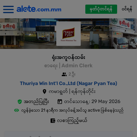
မှတ်ပုံတင်ရန်
၀င်ရန်
ရုံးအကူဝန်ထမ်း
စာရေး | Admin Clerk
2 ဦး
Thuriya Win Int'l Co.,Ltd (Nagar Pyan Tea)
ကမာရွတ် | ရန်ကုန်တိုင်း
အတည်ပြုပြီး
တင်သောနေ့: 29 May 2026
လွန်ခဲ့သော 21 နာရီက အလုပ်ခန့်အပ်သူ active ဖြစ်နေခဲ့သည်
လစာကြည့်မယ်