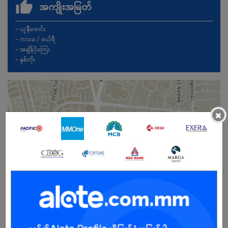
အကျိုးအမြတ်
- ယူနီဖောင်း
- ကားခ / ဖယ်ရီ
- အချိန်ပိုကြေး
- နှစ်တိုး
×
ကျား/မ
အခွင့်အရေးရှိသူ :