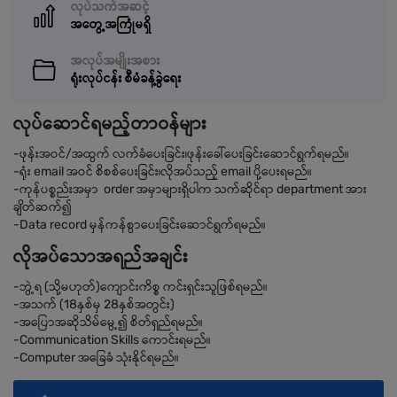
လုပ်သက်အဆင့်
အတွေ့အကြုံမရှိ
အလုပ်အမျိုးအစား
ရုံးလုပ်ငန်း စီမံခန့်ခွဲရေး
လုပ်ဆောင်ရမည့်တာဝန်များ
-ဖုန်းအဝင်/အထွက် လက်ခံပေးခြင်း၊ဖုန်းခေါ်ပေးခြင်းဆောင်ရွက်ရမည်။
-ရုံး email အဝင် စိစစ်ပေးခြင်း၊လိုအပ်သည့် email ပို့ပေးရမည်။
-ကုန်ပစ္စည်းအမှာ order အမှာများရှိပါက သက်ဆိုင်ရာ department အား
ချိတ်ဆက်၍
-Data record မှန်ကန်စွာပေးခြင်းဆောင်ရွက်ရမည်။
လိုအပ်သောအရည်အချင်း
-ဘွဲ့ရ (သို့မဟုတ်)ကျောင်းကိစ္စ ကင်းရှင်းသူဖြစ်ရမည်။
-အသက် (18နှစ်မှ 28နှစ်အတွင်း)
-အပြောအဆိုသိမ်မွေ့၍ စိတ်ရှည်ရမည်။
-Communication Skills ကောင်းရမည်။
-Computer အခြေခံ သုံးနိုင်ရမည်။