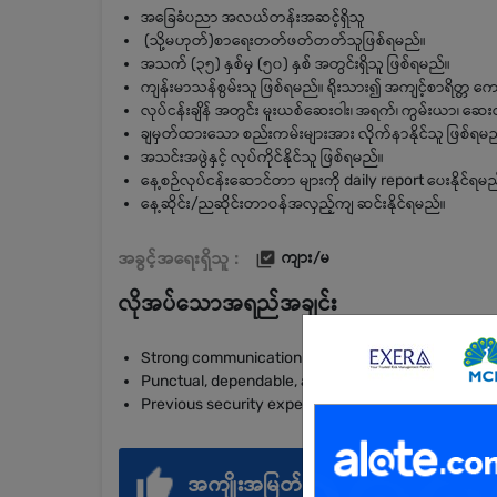
အခြေခံပညာ အလယ်တန်းအဆင့်ရှိသူ
(သို့မဟုတ်)စာရေးတတ်ဖတ်တတ်သူဖြစ်ရမည်။
အသက် (၃၅) နှစ်မှ (၅၀) နှစ် အတွင်းရှိသူ ဖြစ်ရမည်။
ကျန်းမာသန်စွမ်းသူ ဖြစ်ရမည်။ ရိုးသား၍ အကျင့်စာရိတ္တ ကေ
လုပ်ငန်းချိန် အတွင်း မူးယစ်ဆေးဝါး၊ အရက်၊ ကွမ်းယာ၊ ဆေးလ
ချမှတ်ထားသော စည်းကမ်းများအား လိုက်နာနိုင်သူ ဖြစ်ရမည
အသင်းအဖွဲနှင့် လုပ်ကိုင်နိုင်သူ ဖြစ်ရမည်။
နေ့စဉ်လုပ်ငန်းဆောင်တာ များကို daily report ပေးနိုင်ရမည
နေ့ဆိုင်း/ညဆိုင်းတာဝန်အလှည့်ကျ ဆင်းနိုင်ရမည်။
အခွင့်အရေးရှိသူ :
ကျား/မ
လိုအပ်သောအရည်အချင်း
Strong communication skills
Punctual, dependable, and well-presented
Previous security experience preferred
အကျိုးအမြတ်