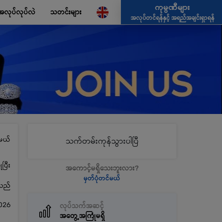
ကုမ္ပဏီများ
အလုပ်လုပ်လဲ
သတင်းများ
အလုပ်တင်ရန်နှင့် အရည်အချင်းရှာရန်
မယ်
သက်တမ်းကုန်သွားပါပြီ
ပြီး
အကောင့်မရှိသေးဘူးလား?
မှတ်ပုံတင်မယ်
့သည်
026
လုပ်သက်အဆင့်
အတွေ့အကြုံမရှိ