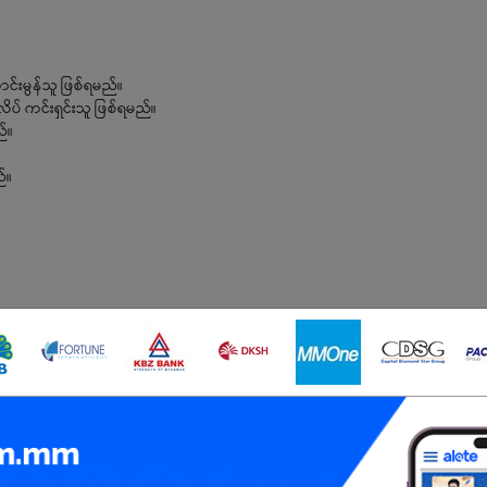
ာင်းမွန်သူ ဖြစ်ရမည်။
ိပ် ကင်းရှင်းသူ ဖြစ်ရမည်။
်။
်။