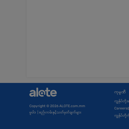
ကုမ္ပဏီ
ကျွန်ုပ်တို
Copyright
© 2026 ALOTE.com.mm
Careers
မူဝါဒ
|
စည်းကမ်းနှင့်သတ်မှတ်ချက်များ
ကျွန်ုပ်တိ