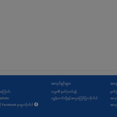
အလုပ်ရှင်များ
အလု
့အကြောင်း
ကုမ္ပဏီ မှတ်ပုံတင်ရန်
မှတ်ပ
@Alote
ကျွန်တော်တို့နှင့်အတူကြော်ငြာလိုက်ပါ
အလုပ
ု့ကို Facebook မှာရှာလိုက်ပါ
အလုပ