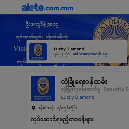
Lucky Diamond
ရန်ကုန်တိုင်း |
ခေါ်ထားသောအလုပ် 3 ခု
လုံခြုံရေးဝန်ထမ်း
လုံခြုံရေးဝန်ဆောင်မှု | Security
Lucky Diamond
ပန်းပဲတန်း | ရန်ကုန်တိုင်း
လုပ်ဆောင်ရမည့်တာဝန်များ