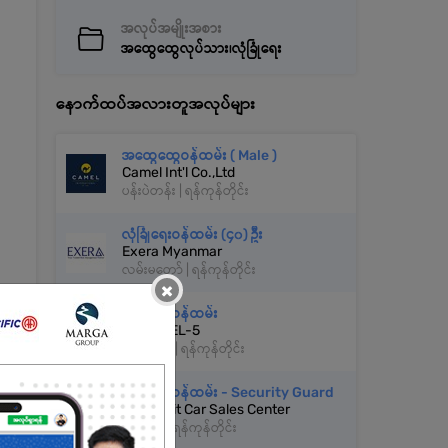
အလုပ်အမျိုးအစား
အထွေထွေလုပ်သား၊လုံခြုံရေး
နောက်ထပ်အလားတူအလုပ်များ
အထွေထွေဝန်ထမ်း ( Male )
Camel Int'l Co.,Ltd
ပန်းပဲတန်း | ရန်ကုန်တိုင်း
လုံခြုံရေးဝန်ထမ်း (၄၀) ဦး
Exera Myanmar
လမ်းမတော် | ရန်ကုန်တိုင်း
×
လုံခြုံရေးဝန်ထမ်း
CHANNEL-5
ကမာရွတ် | ရန်ကုန်တိုင်း
လုံခြုံရေးဝန်ထမ်း - Security Guard
Garmanit Car Sales Center
ရန်ကင်း | ရန်ကုန်တိုင်း