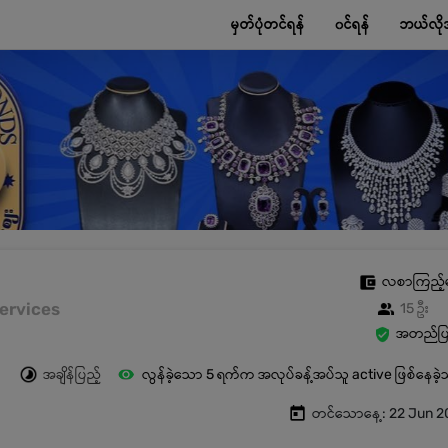
မှတ်ပုံတင်ရန်
၀င်ရန်
ဘယ်လို
လစာကြည့်
 Services
15 ဦး
အတည်ပြု
အချိန်ပြည့်
လွန်ခဲ့သော 5 ရက်က အလုပ်ခန့်အပ်သူ active ဖြစ်နေခဲ
တင်သောနေ့: 22 Jun 2