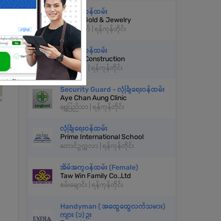
လုံခြုံရေးဝန်ထမ်း
U Hton Gold & Jewelry
လမ်းမတော် | ရန်ကုန်တိုင်း
လုံခြုံရေးဝန်ထမ်း
I Green Construction
မရမ်းကုန်း | ရန်ကုန်တိုင်း
Security Guard - လုံခြုံရေးဝန်ထမ်း
Aye Chan Aung Clinic
ရွှေပြည်သာ | ရန်ကုန်တိုင်း
လုံခြုံရေးဝန်ထမ်း
Prime International School
တောင်ဥက္ကလာ | ရန်ကုန်တိုင်း
အိမ်အကူ၀န်ထမ်း (Female)
Taw Win Family Co.,Ltd
စမ်းချောင်း | ရန်ကုန်တိုင်း
Handyman ( အထွေထွေလက်သမား)
ကျား (၁) ဥး