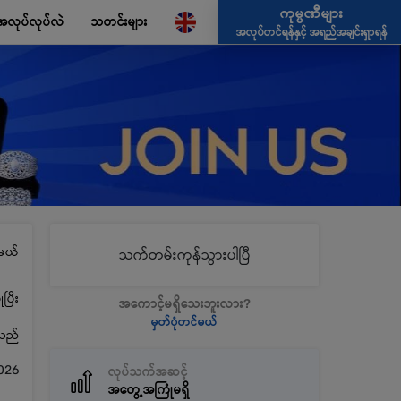
ကုမ္ပဏီများ
အလုပ်လုပ်လဲ
သတင်းများ
အလုပ်တင်ရန်နှင့် အရည်အချင်းရှာရန်
မယ်
သက်တမ်းကုန်သွားပါပြီ
ပြီး
အကောင့်မရှိသေးဘူးလား?
မှတ်ပုံတင်မယ်
့သည်
026
လုပ်သက်အဆင့်
အတွေ့အကြုံမရှိ