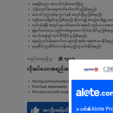
အခြေခံပညာ အလယ်တန်းအဆင့်ရှိသူ
(သို့မဟုတ်)စာရေးတတ်ဖတ်တတ်သူဖြစ်ရမည်။
အသက် (၃၅) နှစ်မှ (၅၀) နှစ် အတွင်းရှိသူ ဖြစ်ရမည်။
ကျန်းမာသန်စွမ်းသူ ဖြစ်ရမည်။ ရိုးသား၍ အကျင့်စာရိတ္တ ကေ
လုပ်ငန်းချိန် အတွင်း မူးယစ်ဆေးဝါး၊ အရက်၊ ကွမ်းယာ၊ ဆေးလ
ချမှတ်ထားသော စည်းကမ်းများအား လိုက်နာနိုင်သူ ဖြစ်ရမည
အသင်းအဖွဲနှင့် လုပ်ကိုင်နိုင်သူ ဖြစ်ရမည်။
နေ့စဉ်လုပ်ငန်းဆောင်တာ များကို daily report ပေးနိုင်ရမည
နေ့ဆိုင်း/ညဆိုင်းတာဝန်အလှည့်ကျ ဆင်းနိုင်ရမည်။
အခွင့်အရေးရှိသူ :
ကျား/မ
လိုအပ်သောအရည်အချင်း
Strong communication skills
Punctual, dependable, and well-presented
Previous security experience preferred
အကျိုးအမြတ်