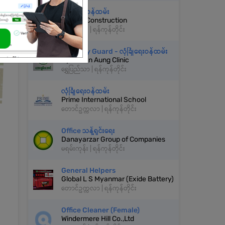
လုံခြုံရေးဝန်ထမ်း
I Green Construction
မရမ်းကုန်း | ရန်ကုန်တိုင်း
Security Guard - လုံခြုံရေးဝန်ထမ်း
Aye Chan Aung Clinic
ရွှေပြည်သာ | ရန်ကုန်တိုင်း
လုံခြုံရေးဝန်ထမ်း
Prime International School
တောင်ဥက္ကလာ | ရန်ကုန်တိုင်း
Office သန့်ရှင်းရေး
Danayarzar Group of Companies
မရမ်းကုန်း | ရန်ကုန်တိုင်း
General Helpers
Global L S Myanmar (Exide Battery)
တောင်ဥက္ကလာ | ရန်ကုန်တိုင်း
Office Cleaner (Female)
Windermere Hill Co.,Ltd