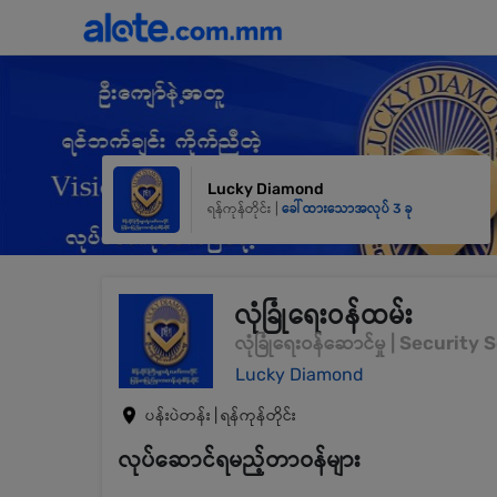
Lucky Diamond
ရန်ကုန်တိုင်း |
ခေါ်ထားသောအလုပ် 3 ခု
လုံခြုံရေးဝန်ထမ်း
လုံခြုံရေးဝန်ဆောင်မှု | Security
Lucky Diamond
ပန်းပဲတန်း | ရန်ကုန်တိုင်း
လုပ်ဆောင်ရမည့်တာဝန်များ