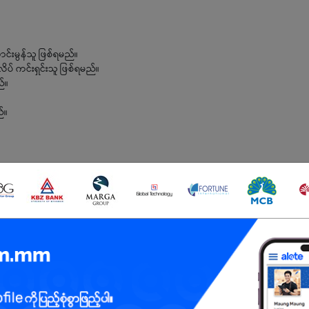
ာင်းမွန်သူ ဖြစ်ရမည်။
ိပ် ကင်းရှင်းသူ ဖြစ်ရမည်။
်။
်။