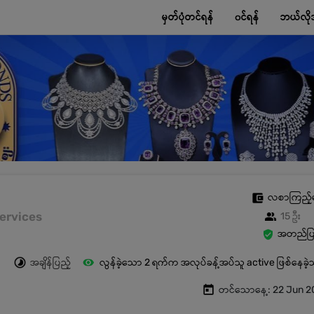
မှတ်ပုံတင်ရန်
၀င်ရန်
ဘယ်လို
လစာကြည့်
 Services
15 ဦး
အတည်ပြု
အချိန်ပြည့်
လွန်ခဲ့သော 2 ရက်က အလုပ်ခန့်အပ်သူ active ဖြစ်နေခဲ
တင်သောနေ့: 22 Jun 2