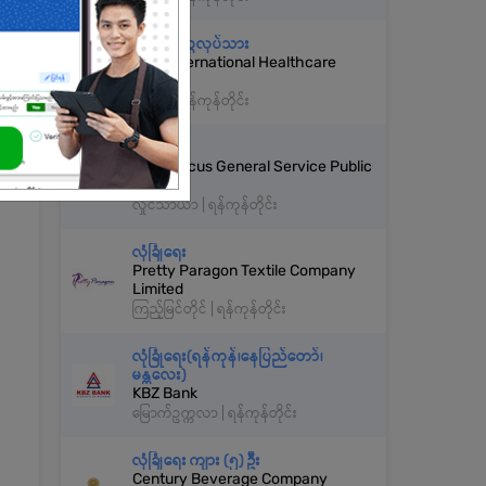
အထွေထွေလုပ်သား
ArYu International Healthcare
Co.,Ltd
တာမွေ | ရန်ကုန်တိုင်း
လုံခြုံရေး
Omni Focus General Service Public
Co.,Ltd
လှိုင်သာယာ | ရန်ကုန်တိုင်း
လုံခြုံရေး
Pretty Paragon Textile Company
Limited
ကြည့်မြင်တိုင် | ရန်ကုန်တိုင်း
လုံခြုံရေး(ရန်ကုန်၊နေပြည်တော်၊
မန္တလေး)
KBZ Bank
မြောက်ဥက္ကလာ | ရန်ကုန်တိုင်း
လုံခြုံရေး ကျား (၅) ဦး
Century Beverage Company