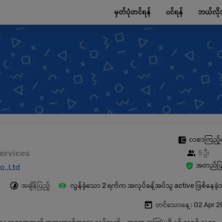
မှတ်ပုံတင်ရန်
၀င်ရန်
ဘယ်လို
လစာကြည့်
 Services
5 ဦး
အတည်ပြု
o.,Ltd
အချိန်ပြည့်
လွန်ခဲ့သော 2 ရက်က အလုပ်ခန့်အပ်သူ active ဖြစ်နေခဲ
တင်သောနေ့: 02 Apr 2