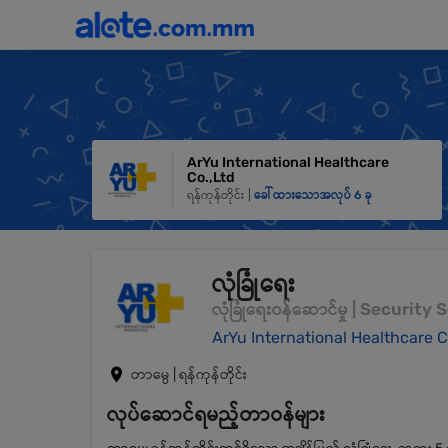
ArYu International Healthcare
Co.,Ltd
ရန်ကုန်တိုင်း |
ခေါ်ထားသောအလုပ် 6 ခု
လုံခြုံရေး
လုံခြုံရေးဝန်ဆောင်မှု | Security
ArYu International Healthcare C
တာမွေ | ရန်ကုန်တိုင်း
လုပ်ဆောင်ရမည့်တာဝန်များ