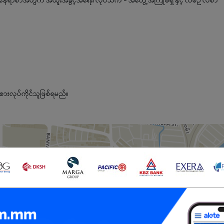
ထူး 5 နေရာစာအတွက် အထူးအခွင့်အရေး၊ လုပ်သက် - အတွေ့အကြုံမရှိ နှင့် လစဉ် လစာ
စားလုပ်ကိုင်သူဖြစ်ရမည်။