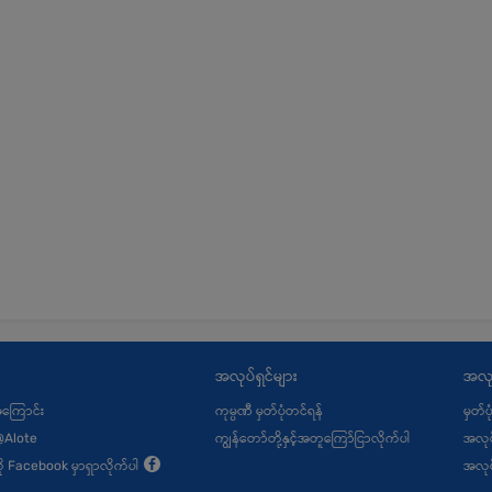
အလုပ်ရှင်များ
အလု
့အကြောင်း
ကုမ္ပဏီ မှတ်ပုံတင်ရန်
မှတ်ပ
@Alote
ကျွန်တော်တို့နှင့်အတူကြော်ငြာလိုက်ပါ
အလုပ
ု့ကို Facebook မှာရှာလိုက်ပါ
အလုပ