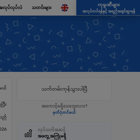
ကုမ္ပဏီများ
အလုပ်လုပ်လဲ
သတင်းများ
အလုပ်တင်ရန်နှင့် အရည်အချင်းရှာရန်
မယ်
သက်တမ်းကုန်သွားပါပြီ
ပြီး
အကောင့်မရှိသေးဘူးလား?
မှတ်ပုံတင်မယ်
့သည်
026
လုပ်သက်အဆင့်
အတွေ့အကြုံမရှိ