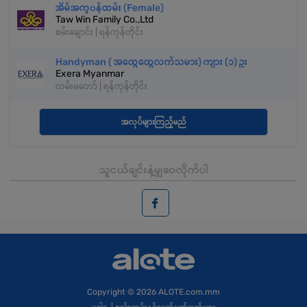
အိမ်အကူ၀န်ထမ်း (Female)
Taw Win Family Co.,Ltd
စမ်းချောင်း | ရန်ကုန်တိုင်း
Handyman ( အထွေထွေလက်သမား) ကျား (၁) ဥး
Exera Myanmar
လမ်းမတော် | ရန်ကုန်တိုင်း
အလုပ်များကြည့်မည်
သူငယ်ချင်းနဲ့မျှဝေလိုက်ပါ
Copyright
© 2026 ALOTE.com.mm
မူဝါဒ
|
စည်းကမ်းနှင့်သတ်မှတ်ချက်များ