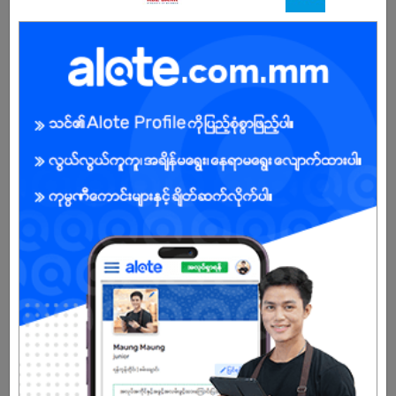
ကျွန်ုပ်တို့ကုမ္ပဏီအကြောင်း
✨“𝐖𝐞𝐥𝐜𝐨𝐦𝐞 𝐟𝐫𝐨𝐦 𝐌𝐈𝐂”✨
🇲🇲🏫 𝐌𝐲𝐚𝐧𝐦𝐚𝐫 𝐈𝐦𝐩𝐞𝐫𝐢𝐚𝐥 𝐂𝐨𝐥𝐥𝐞𝐠𝐞 ဆိုတာကတော့ နှစ်ပေါင်း (၂၀)ကျော်
ကြာ မြန်မာလူငယ်များအတွက် အင်္ဂလန်နိုင်ငံရှိ 🇬🇧 𝐔𝐧𝐢𝐯𝐞𝐫𝐬𝐢𝐭𝐲 𝐨𝐟 𝐆𝐫𝐞𝐚𝐭𝐞𝐫
𝐌𝐚𝐧𝐜𝐡𝐞𝐬𝐭𝐞𝐫, 𝐏𝐞𝐚𝐫𝐬𝐨𝐧 𝐄𝐝𝐮𝐜𝐚𝐭𝐢𝐨𝐧 အစရှိတဲ့ကမ္ဘာ့ထိပ်တန်းတက္ကသိုလ်များ၊
🇸🇬စင်ကာပူနိုင်ငံရှိထိပ်တန်းတက္ကသိုလ်များနှင့်ပူးပေါင်းပြီး စစ်မှန်ခိုင်မာပြီး
အရည်အသွေးပြည့်ဝတဲ့ နိုင်ငံတကာအဆင့်မီအင်္ဂလန်ပညာရေးစနစ်ကို
ပြည်တွင်းမှာပေးအပ်နေတဲ့ မြန်မာနိုင်ငံရဲ့ Private College တစ်ခုပဲဖြစ်ပါ
တယ်ရှင်။
MIC ဆိုတာ အမြဲတမ်းသင်ယူမှုတွေ၊ လေ့လာမှုတွေနဲ့အတူရှိနေတဲ့လုပ်ငန်းခွင်
တစ်ခုဖြစ်တဲ့အတွက် ရှေ့ဆက်လျှောက်လှမ်းမယ့် Future Career အတွက်
များစွာအထောက်အကူပေးနိုင်တဲ့ လုပ်ငန်းခွင်အတွေ့အကြုံတွေကို ရရှိနိုင်မှာပဲ
ဖြစ်ပါတယ်ရှင်။
ပညာရေးနဲ့ အိပ်မက်တွေဆက်မက်ဖို့ကြိုးစားနေကြတဲ့လူငယ်တွေအတွက်
အကောင်းဆုံးကြိုးစားရင်း ဝေမျှမှုတွေ သင်ယူမှုတွေနဲ့အတူ ရှေ့ဆက်နေတဲ့
ကျောင်းတော်ကြီး MIC ကနေ မိသားစုဝင်တစ်ယောက်အဖြစ်နွေးထွေးစွာ ဖိတ်