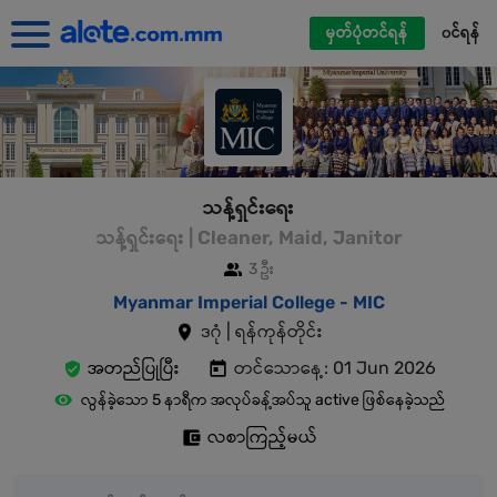
မှတ်ပုံတင်ရန်
၀င်ရန်
သန့်ရှင်းရေး
သန့်ရှင်းရေး | Cleaner, Maid, Janitor
3 ဦး
Myanmar Imperial College - MIC
ဒဂုံ | ရန်ကုန်တိုင်း
အတည်ပြုပြီး
တင်သောနေ့: 01 Jun 2026
လွန်ခဲ့သော 5 နာရီက အလုပ်ခန့်အပ်သူ active ဖြစ်နေခဲ့သည်
လစာကြည့်မယ်