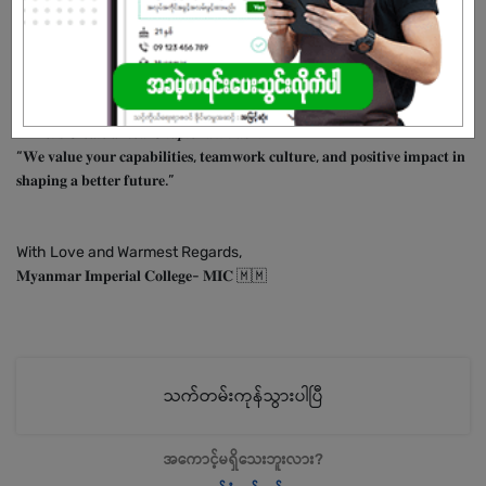
ခေါ်လိုက်ရပါတယ်ရှင်။ 🥰👨‍🎓
လူငယ်များအတွက် ပိုမိုကောင်းမွန်သောပညာရေးအခွင့်အလမ်းများကိုပေးနိုင်
ရန် အတူတူပါဝင်သွားဖို့ လက်ကမ်းကြိုဆိုလိုက်ရပါတယ်ရှင်။ 😇📚
✨“𝑳𝒆𝒕’𝒔 𝑪𝒓𝒆𝒂𝒕𝒆 𝒂 𝑵𝒆𝒘 𝑪𝒉𝒂𝒑𝒕𝒆𝒓 𝒘𝒊𝒕𝒉 𝒖𝒔”✨
“𝐖𝐞 𝐯𝐚𝐥𝐮𝐞 𝐲𝐨𝐮𝐫 𝐜𝐚𝐩𝐚𝐛𝐢𝐥𝐢𝐭𝐢𝐞𝐬, 𝐭𝐞𝐚𝐦𝐰𝐨𝐫𝐤 𝐜𝐮𝐥𝐭𝐮𝐫𝐞, 𝐚𝐧𝐝 𝐩𝐨𝐬𝐢𝐭𝐢𝐯𝐞 𝐢𝐦𝐩𝐚𝐜𝐭 𝐢𝐧
𝐬𝐡𝐚𝐩𝐢𝐧𝐠 𝐚 𝐛𝐞𝐭𝐭𝐞𝐫 𝐟𝐮𝐭𝐮𝐫𝐞.”
With Love and Warmest Regards,
𝐌𝐲𝐚𝐧𝐦𝐚𝐫 𝐈𝐦𝐩𝐞𝐫𝐢𝐚𝐥 𝐂𝐨𝐥𝐥𝐞𝐠𝐞- 𝐌𝐈𝐂 🇲🇲
သက်တမ်းကုန်သွားပါပြီ
အကောင့်မရှိသေးဘူးလား?