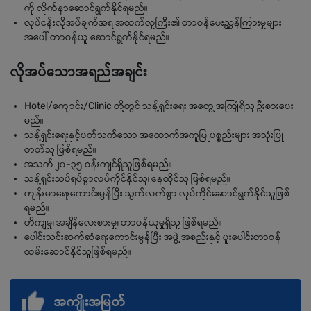
ကို လိုက်နာဆောင်ရွက်နိုင်ရမည်။
လုပ်ငန်းလိုအပ်ချက်အရ အထက်လူကြီး၏ တာဝန်ပေးညွှန်ကြားမှုများ
အပေါ် တာဝန်ယူ ဆောင်ရွက်နိုင်ရမည်။
လိုအပ်သောအရည်အချင်း
Hotel/ကျောင်း/Clinic တို့တွင် သန့်ရှင်းရေး အတွေ့အကြုံရှိသူ ဦးစားပေး
မည်။
သန့်ရှင်းရေးနှင့်ပတ်သက်သော အထောက်အကူပြုပစ္စည်းများ အသုံးပြု
တတ်သူ ဖြစ်ရမည်။
အသက် ၂၀-၃၅ ဝန်းကျင်ရှိသူဖြစ်ရမည်။
သန့်ရှင်းသပ်ရပ်စွာလုပ်ကိုင်နိုင်သူ၊ နေထိုင်သူ ဖြစ်ရမည်။
ကျန်းမာရေးကောင်းမွန်ပြီး သွက်လက်စွာ လုပ်ကိုင်ဆောင်ရွက်နိုင်သူဖြစ်
ရမည်။
တိကျမှု၊ အချိန်လေးစားမှု၊ တာဝန်ယူမှုရှိသူ ဖြစ်ရမည်။
ပေါင်းသင်းဆက်ဆံရေးကောင်းမွန်ပြီး အဖွဲ့အစည်းနှင့် ပူးပေါင်းတာဝန်
ထမ်းဆောင်နိုင်သူဖြစ်ရမည်။
အကျိုးအမြတ်