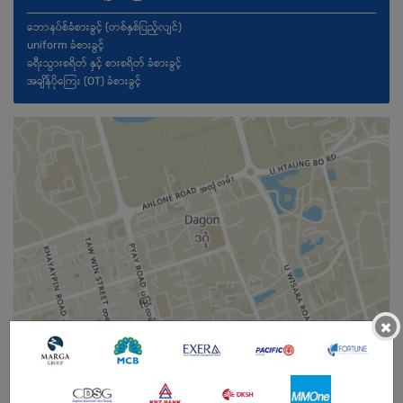
ဘောနပ်စ်ခံစားခွင့် (တစ်နှစ်ပြည့်လျင်)
uniform ခံစားခွင့်
ခရီးသွားစရိတ် နှင့် စားစရိတ် ခံစားခွင့်
အချိန်ပိုကြေး (OT) ခံစားခွင့်
×
ကျား/မ
အခွင့်အရေးရှိသူ :