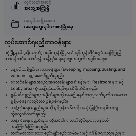
လုပ်သက်အဆင့်
အတွေ့အကြုံရှိ
အလုပ်အမျိုးအစား
အထွေထွေလုပ်သား၊လုံခြုံရေး
လုပ်ဆောင်ရမည့်တာဝန်များ
ဒဂုံမြို့နယ် (သို့မဟုတ်) မရမ်းကုန်းမြို့နယ်၊ ရန်ကုန်တိုင်းတွင် အချိန်ပြည့်
တာဝန်ထမ်းဆောင်ရန် သန့်ရှင်းရေးရာထူးအတွက် အခွင့်အရေး။
နေ့စဉ် သန့်ရှင်းရေးတာဝန်များ (sweeping, mopping, dusting, and
vacuuming) ဆောင်ရွက်ရမည်။
စာသင်ခန်းများ၊ အစည်းအဝေးခန်းများ၊ ရုံးခန်းများ၊ Restroom များနှင့်
Lobby area ကို သန့်ရှင်းသပ်ရပ်စွာ ထိန်းသိမ်းရမည်။
စွန့်ပစ်ပစ္စည်းများ/အမှိုက်များကို နေ့စဉ် စနစ်တကျသတ်မှတ်ထားသော
စွန့်ပစ်နေရာတွင်သာ စွန့်ပစ်ရမည်။
သန့်ရှင်းရေး ပစ္စည်းများကို မှန်မှန်ကန်ကန် အသုံးပြုပြီး စနစ်တကျ
သိုလှောင်တတ်ရမည်။
သန့်ရှင်းရေး ပစ္စည်းများ လိုအပ်ပါက သက်ဆိုင်ရာတာဝန်ခံထံ
အကြောင်းကြားရမည်။
သတ်မှတ်ထားသော စည်းမျဉ်းစည်းကမ်းများနှင့် လုံခြုံရေးစည်းမျဉ်းများ