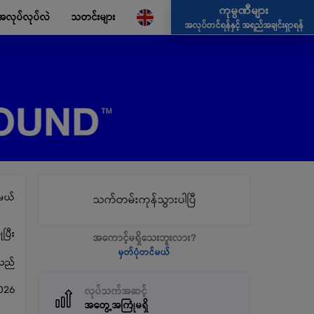
ကုမ္ပဏီများ
အလုပ်လုပ်လဲ
သတင်းများ
အလုပ်တင်ရန်နှင့် အရည်အချင်းရှာရန်
မယ်
သက်တမ်းကုန်သွားပါပြီ
ပြီး
အကောင့်မရှိသေးဘူးလား?
မှတ်ပုံတင်မယ်
့သည်
026
လုပ်သက်အဆင့်
အတွေ့အကြုံမရှိ