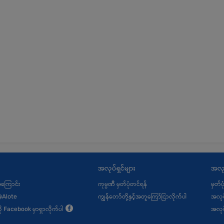
အလုပ်ရှင်များ
အလု
့အကြောင်း
ကုမ္ပဏီ မှတ်ပုံတင်ရန်
မှတ်ပ
@Alote
ကျွန်တော်တို့နှင့်အတူကြော်ငြာလိုက်ပါ
အလုပ
ု့ကို Facebook မှာရှာလိုက်ပါ
အလုပ