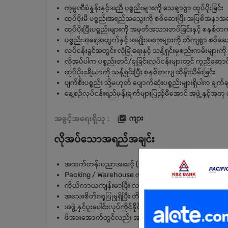
ကုမ္ပဏီစံနှုန်းနှင့်အညီ ပစ္စည်းများကို သေချာစွာ ထုပ်ပိုးခြင်း
ထုပ်ပိုးမီ ပစ္စည်းအရည်အသွေးကို စစ်ဆေးပြီး အပြစ်အနာ
ထုပ်ပိုးပြီးပစ္စည်းများကို အမှတ်အသားတပ်ခြင်းနှင့် စနစ်တကျ
ပစ္စည်းအရေအတွက်နှင့် အမျိုးအစားများကို တိကျစွာ စစ်ဆေး
လုပ်ငန်းခွင်အတွင်း လုံခြုံရေးနှင့် သန့်ရှင်းမှုစည်းကမ်းများကိ
လိုအပ်ပါက ပစ္စည်းတင်/ချခြင်းလုပ်ငန်းများတွင် ကူညီဆောင်
ထုပ်ပိုးဧရိယာကို သန့်ရှင်းပြီး စနစ်တကျ ထိန်းသိမ်းခြင်း
ပျက်စီးပစ္စည်း သို့မဟုတ် ပျောက်ဆုံးပစ္စည်းများရှိပါက ချ
နေ့စဉ်လုပ်ငန်းရည်မှန်းချက်များပြည့်မီအောင် အဖွဲ့နှင့်အတူ 
အခွင့်အရေးရှိသူ :
ကျား
လိုအပ်သောအရည်အချင်း
အထက်တန်းပညာအဆင့် (သို့) အလားတူ ပညာအရည်အချင်းရ
Packing / Warehouse လုပ်ငန်းအတွေ့အကြုံရှိပါက ပိုမို
ကိုယ်ကာယကျန်းမာပြီး လက်ဖြင့်လုပ်ငန်းလုပ်ကိုင်နိုင်သူ
အသေးစိတ်ဂရုပြုမှုရှိပြီး တိကျစွာလုပ်ဆောင်နိုင်သူ
အဖွဲ့နှင့်ပူးပေါင်းလုပ်ကိုင်နိုင်သူ
ဖိအားအောက်တွင်လည်း အလုပ်လုပ်နိုင်သူ