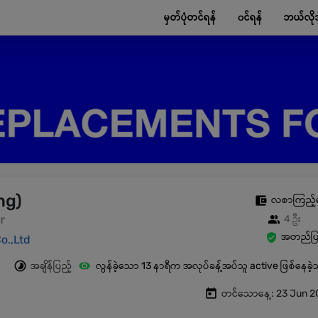
မှတ်ပုံတင်ရန်
၀င်ရန်
ဘယ်လို
ng)
လစာကြည့်
r
4 ဦး
အတည်ပြု
o.,Ltd
အချိန်ပြည့်
လွန်ခဲ့သော 13 နာရီက အလုပ်ခန့်အပ်သူ active ဖြစ်နေခဲ
တင်သောနေ့: 23 Jun 2