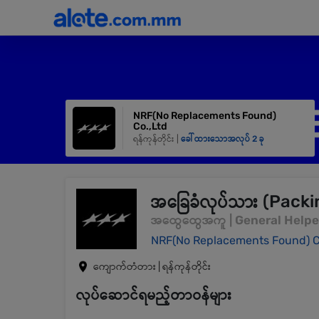
NRF(No Replacements Found)
Co.,Ltd
ရန်ကုန်တိုင်း |
ခေါ်ထားသောအလုပ် 2 ခု
အခြေခံလုပ်သား (Packi
အထွေထွေအကူ | General Helpe
NRF(No Replacements Found) C
ကျောက်တံတား | ရန်ကုန်တိုင်း
လုပ်ဆောင်ရမည့်တာဝန်များ