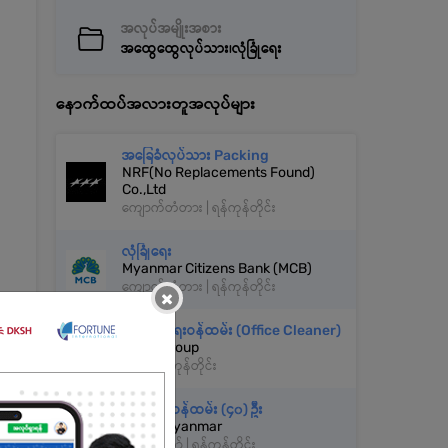
အလုပ်အမျိုးအစား
အထွေထွေလုပ်သား၊လုံခြုံရေး
နောက်ထပ်အလားတူအလုပ်များ
အခြေခံလုပ်သား Packing
NRF(No Replacements Found)
Co.,Ltd
ကျောက်တံတား | ရန်ကုန်တိုင်း
လုံခြုံရေး
Myanmar Citizens Bank (MCB)
ကျောက်တံတား | ရန်ကုန်တိုင်း
×
သန့်ရှင်းရေးဝန်ထမ်း (Office Cleaner)
Kagyi Group
လှိုင် | ရန်ကုန်တိုင်း
လုံခြုံရေးဝန်ထမ်း (၄၀) ဦး
Exera Myanmar
လမ်းမတော် | ရန်ကုန်တိုင်း