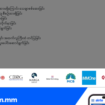
အဆာမရှိကြောင်း သေချာစစ်ဆေးခြင်း
 စီစဉ်ထားရှိခြင်း
ခြင်း
ု လိုက်နာခြင်း
ရွက်ခြင်း
က်ချင်း အထက်လူကြီးထံ တင်ပြခြင်း
ပူးပေါင်းဆောင်ရွက်ခြင်း
ှိသူ
ကောင်းမွန်သည်