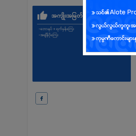
အကျိုးအမြတ်
-ဘောနပ် + ရက်မှန်ကြေး
-အချိန်ပိုကြေး