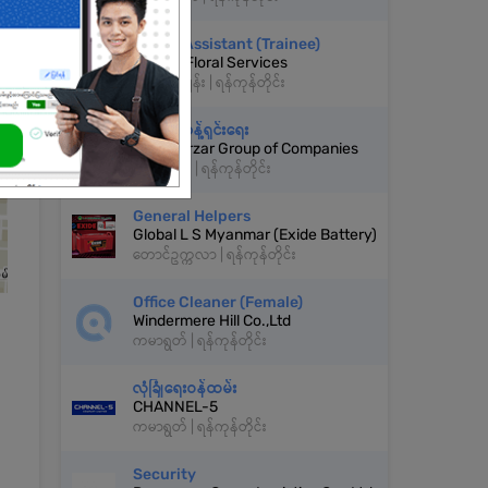
Florist Assistant (Trainee)
ANGEL Floral Services
သင်္ဃန်းကျွန်း | ရန်ကုန်တိုင်း
Office သန့်ရှင်းရေး
Danayarzar Group of Companies
မရမ်းကုန်း | ရန်ကုန်တိုင်း
General Helpers
Global L S Myanmar (Exide Battery)
တောင်ဥက္ကလာ | ရန်ကုန်တိုင်း
Office Cleaner (Female)
Windermere Hill Co.,Ltd
ကမာရွတ် | ရန်ကုန်တိုင်း
လုံခြုံရေးဝန်ထမ်း
CHANNEL-5
ကမာရွတ် | ရန်ကုန်တိုင်း
Security