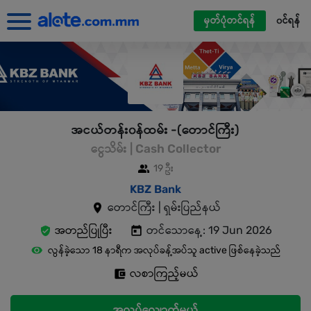
မှတ်ပုံတင်ရန်
၀င်ရန်
အငယ်တန်း၀န်ထမ်း -(တောင်ကြီး)
ငွေသိမ်း | Cash Collector
19 ဦး
KBZ Bank
တောင်ကြီး | ရှမ်းပြည်နယ်
အတည်ပြုပြီး
တင်သောနေ့: 19 Jun 2026
လွန်ခဲ့သော 18 နာရီက အလုပ်ခန့်အပ်သူ active ဖြစ်နေခဲ့သည်
လစာကြည့်မယ်
အလုပ်လျှောက်မယ်