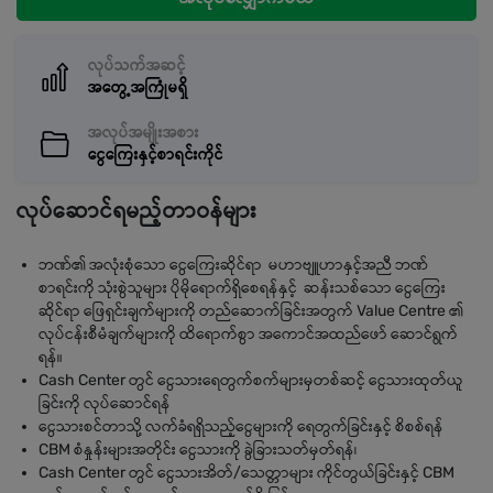
လုပ်သက်အဆင့်
အတွေ့အကြုံမရှိ
အလုပ်အမျိုးအစား
ငွေကြေးနှင့်စာရင်းကိုင်
လုပ်ဆောင်ရမည့်တာဝန်များ
ဘဏ်၏ အလုံးစုံသော ငွေကြေးဆိုင်ရာ မဟာဗျူဟာနှင့်အညီ ဘဏ်
စာရင်းကို သုံးစွဲသူများ ပိုမိုရောက်ရှိစေရန်နှင့် ဆန်းသစ်သော ငွေကြေး
ဆိုင်ရာ ဖြေရှင်းချက်များကို တည်ဆောက်ခြင်းအတွက် Value Centre ၏
လုပ်ငန်းစီမံချက်များကို ထိရောက်စွာ အကောင်အထည်ဖော် ဆောင်ရွက်
ရန်။
Cash Center တွင် ငွေသားရေတွက်စက်များမှတစ်ဆင့် ငွေသားထုတ်ယူ
ခြင်းကို လုပ်ဆောင်ရန်
ငွေသားစင်တာသို့ လက်ခံရရှိသည့်ငွေများကို ရေတွက်ခြင်းနှင့် စိစစ်ရန်
CBM စံနှုန်းများအတိုင်း ငွေသားကို ခွဲခြားသတ်မှတ်ရန်၊
Cash Center တွင် ငွေသားအိတ်/သေတ္တာများ ကိုင်တွယ်ခြင်းနှင့် CBM