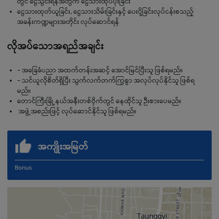
တွင် ငွေသွင်းရန်အတွက် ငွေသားထုပ်ပိုးခြင်း
ငွေသားထုတ်ယူခြင်း, ငွေသားသိမ်းခြင်းနှင့် ပေးပို့ခြင်းလုပ်ငန်းစသည့်
အခန်းကဏ္ဍများအတိုင်း လုပ်ဆောင်ရန်
လိုအပ်သောအရည်အချင်း
- အခြေခံပညာ အထက်တန်းအဆင့် အောင်မြင်ပြီးသူ ဖြစ်ရမည်။
- သင်ယူလိုစိတ်ရှိပြီး သွက်လက်တက်ကြွစွာ အလုပ်လုပ်နိုင်သူ ဖြစ်ရ
မည်။
တောင်ကြီးမြို့နယ်အနီးတစ်ဝှိက်တွင် နေထိုင်သူ ဉီးစားပေမည်။
အဖွဲ့အစည်းဖြင့် လုပ်ဆောင်နိုင်သူ ဖြစ်ရမည်။
အကျိုးအမြတ်
Bonus