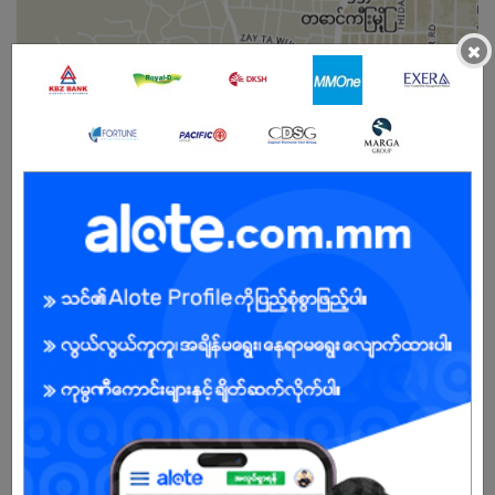
×
ကျား
အခွင့်အရေးရှိသူ :
ကျွန်ုပ်တို့ကုမ္ပဏီအကြောင်း
“ကမ္ဘောဇဘဏ်သည် တန်းတူညီမျှမှုရှိသော အလုပ်အကိုင်အခွင့်အလမ်းများ
ဆိုင်ရာမူဝါဒကို စွဲကိုင်ကျင့်သုံးလျက်ရှိသည့်နည်းတူ လူပုဂ္ဂိုလ်တစ်ဦးတစ်
ယောက်ချင်းစီတိုင်းအနေဖြင့် ၎င်းတို့၏လုပ်ငန်း စွမ်းဆောင်နိုင်မှုအပေါ်
မူတည်၍ အပြည့်အဝပါဝင်နိုင်သော တန်းတူညီမျှသည့် အခွင့်အလမ်းများကို
ဖန်တီးပေးနိုင်သည့် လုပ်ငန်းဝန်းကျင်တစ်ရပ်အား ဖော်ဆောင်နိုင်ရန်
ကတိကဝတ်ပြုဆောင်ရွက်လျက် ရှိနေပါသည်။ လူနည်းစုများ၊ ကျား၊မ လိင်