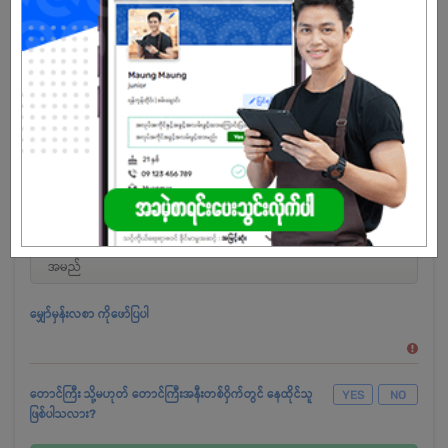
ဝိသေသခံယူမှု၊ တိမ်းညွတ်မှုအမျိုးမျိုးနှင့် မသန်စွမ်းဖြစ်မှုများအပါအဝင် မည်
သည့်လူပုဂ္ဂိုလ်တစ်ဦးတစ်ယောက်ချင်းစီတိုင်းမဆို အကျုံးဝင်လျှောက်ထားနိုင်
ပါသည်။"
မျှော်မှန်းလစာ ကိုဖော်ပြပါ
တောင်ကြီး သို့မဟုတ် တောင်ကြီးအနီးတစ်ဝှိက်တွင် နေထိုင်သူ
YES
NO
ဖြစ်ပါသလား?