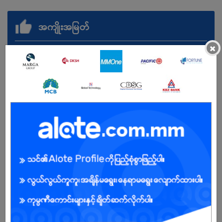
အကျိုးအမြတ်
×
ခံစားခွင့်များ - လစာ + KPI bonus
ပိတ်ရက် - တစ်ပတ် (၁) ရက်
ကျား/မ
အခွင့်အရေးရှိသူ :