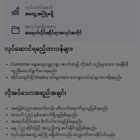
လုပ်သက်အဆင့်
အတွေ့အကြုံမရှိ
အလုပ်အမျိုးအစား
အရောင်းပိုင်းဆိုင်ရာအလုပ်အကိုင်
လုပ်ဆောင်ရမည့်တာဝန်များ
Customer နွေးထွေးပျူငှာစွာ ဆက်ဆံ၍ လိုအပ်သည်များအား အချိန်မှီ
ကူညီဆောင်ရွက်ပေးရမည်။
ဆိုင်အတွင်းရှိ Display စင်များအား သေချာသပ်ရပ်စွာထားရှိရမည်။
လိုအပ်သောအရည်အချင်း
အခြေခံပညာအထက်တန်း ထိတက်ရောက်ဖူးသူဖြစ်ရမည်။
အသက် (၂၅) နှစ်အောက်ရှိသူဖြစ်ရမည်။
အရောင်းပိုင်းအား စိတ်ဝင်စားသူဖြစ်ရမည်။
နေ့ / ည ဆိုင်းဖြင့် အလှည့်ကျ ဆင်းနိုင်သူဖြစ်ရမည်။
လုပ်ငန်းအတွေ့အကြုံ မရှိပါကလည်း လျှောက်ထားနိုင်ပါသည်။