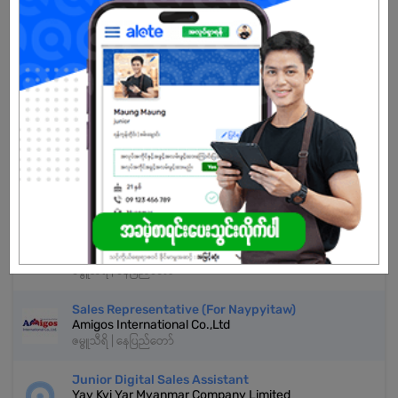
သက်တမ်းကုန်သွားပါပြီ
အကောင့်မရှိသေးဘူးလား?
မှတ်ပုံတင်မယ်
နောက်ထပ်အလားတူအလုပ်များ
အရောင်းဝန်ထမ်း (မိန်းကလေး)
MTKK Engineering & Trading Co.,Ltd
ဇမ္ဗူသီရိ | နေပြည်တော်
Sales Representative (For Naypyitaw)
Amigos International Co.,Ltd
ဇမ္ဗူသီရိ | နေပြည်တော်
Junior Digital Sales Assistant
Yay Kyi Yar Myanmar Company Limited