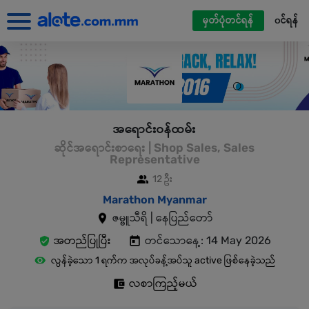
မှတ်ပုံတင်ရန်
၀င်ရန်
အရောင်းဝန်ထမ်း
ဆိုင်အရောင်းစာရေး | Shop Sales, Sales
Representative
12 ဦး
Marathon Myanmar
ဇမ္ဗူသီရိ | နေပြည်တော်
အတည်ပြုပြီး
တင်သောနေ့: 14 May 2026
လွန်ခဲ့သော 1 ရက်က အလုပ်ခန့်အပ်သူ active ဖြစ်နေခဲ့သည်
လစာကြည့်မယ်