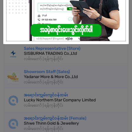
အကောင့်မရှိသေးဘူးလား?
မှတ်ပုံတင်မယ်
နောက်ထပ်အလားတူအလုပ်များ
Sales Representative (Store)
SISBURMA TRADING Co.,Ltd
လမ်းမတော် | ရန်ကုန်တိုင်း
Showroom Staff (Sales)
Yadanar More & More Co.,Ltd
လမ်းမတော် | ရန်ကုန်တိုင်း
အရောင်းကျွမ်းကျင်ဝန်ထမ်း
Lucky Northern Star Company Limited
လမ်းမတော် | ရန်ကုန်တိုင်း
အရောင်းကျွမ်းကျင်ဝန်ထမ်း (Female)
Shwe Thinn Gold & Jewellery
လမ်းမတော် | ရန်ကုန်တိုင်း