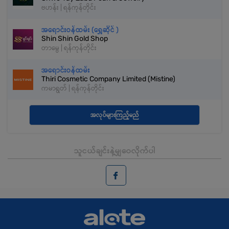
ဗဟန်း | ရန်ကုန်တိုင်း
အရောင်းဝန်ထမ်း (ရွှေဆိုင် )
Shin Shin Gold Shop
တာမွေ | ရန်ကုန်တိုင်း
အရောင်းဝန်ထမ်း
Thiri Cosmetic Company Limited (Mistine)
ကမာရွတ် | ရန်ကုန်တိုင်း
အလုပ်များကြည့်မည်
သူငယ်ချင်းနဲ့မျှဝေလိုက်ပါ