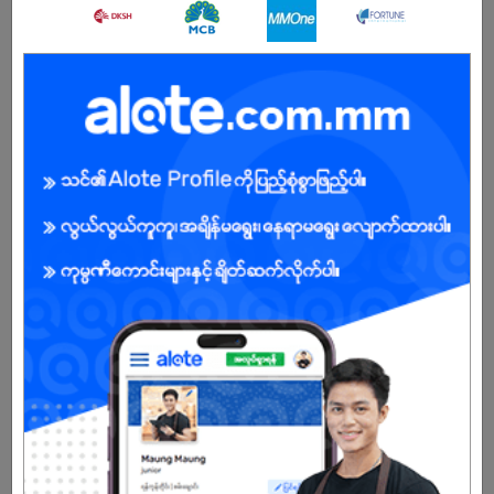
မ
အခွင့်အရေးရှိသူ :
အလုပ်လျှောက်ရန် ဒီနေရာကို နှိပ်ပါ