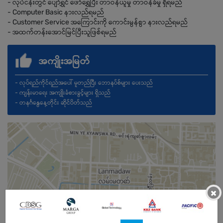
- လုပ်ငန်းတွင် ပျော်ရွှင် ဖော်ရွှေပြီး တာဝန်ယူမှု တာဝန်ခံမှု ရှိရမည်
- Computer Basic နားလည်ရမည်
- Customer Service အကြောင်းကို ကောင်းမွန်စွာ နားလည်ရမည်
- အထက်တန်းအောင်မြင်ပြီးသူဖြစ်ရမည်
အကျိုးအမြတ်
- လုပ်ရည်ကိုင်ရည်အပေါ် မူတည်ပြီး ဘောနပ်စ်များ ပေးသည်
- ကျန်းမာရေး အကျိုးခံစားခွင့်များ ရှိသည်
- တနင်္ဂနွေနေ့တိုင်း ဆိုင်ပိတ်သည်
×