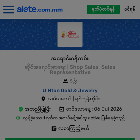
မှတ်ပုံတင်ရန်
၀င်ရန်
အရောင်းဝန်ထမ်း
ဆိုင်အရောင်းစာရေး | Shop Sales, Sales
Representative
5 ဦး
U Hton Gold & Jewelry
လမ်းမတော် | ရန်ကုန်တိုင်း
အတည်ပြုပြီး
တင်သောနေ့: 06 Jul 2026
လွန်ခဲ့သော 1 ရက်က အလုပ်ခန့်အပ်သူ active ဖြစ်နေခဲ့သည်
လစာကြည့်မယ်