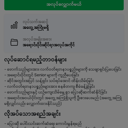
အလုပ်လျှောက်မယ်
လုပ်သက်အဆင့်
အတွေ့အကြုံမရှိ
အလုပ်အမျိုးအစား
အရောင်းပိုင်းဆိုင်ရာအလုပ်အကိုင်
လုပ်ဆောင်ရမည့်တာဝန်များ
- ဖောက်သည်များအား လက်ဝတ်ရတနာပစ္စည်းများကို သေချာရှင်းပြပေးခြင်း
- အရောင်းပိုင်းတွင် Senior များကို ကူညီပေးခြင်း
- ဆိုင်အတွင်းအပြင် သန့်ရှင်း သပ်ရပ်အောင် ထိန်းသိမ်းခြင်း
- လက်ဝတ်ရတနာပစ္စည်းများအား စနစ်တကျ စီမံခန့်ခွဲခြင်း
- ဖောက်သည်များနှင့် ယဉ်ကျေးသိမ်မွေ့စွာ ပြောဆိုဆက်ဆံနိုင်ခြင်း
- အရောင်းအဝယ်ပိုင်းတွင် အတွေ့အကြုံရှိသူကို ဦးစားပေးမည် (အတွေ့အကြုံ
မရှိလျှင်လည်း လျှောက်ထားနိုင်သည်)
လိုအပ်သောအရည်အချင်း
- ပြောဆို ပေါင်းသင်းဆက်ဆံရေး ကောင်းမွန်ရမည်