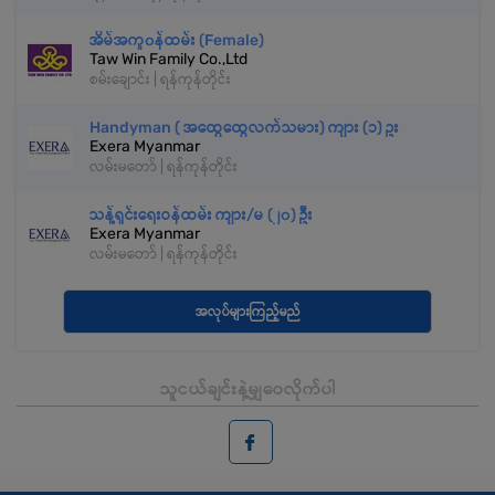
အိမ်အကူ၀န်ထမ်း (Female)
Taw Win Family Co.,Ltd
စမ်းချောင်း | ရန်ကုန်တိုင်း
Handyman ( အထွေထွေလက်သမား) ကျား (၁) ဥး
Exera Myanmar
လမ်းမတော် | ရန်ကုန်တိုင်း
သန့်ရှင်းရေးဝန်ထမ်း ကျား/မ (၂၀) ဦး
Exera Myanmar
လမ်းမတော် | ရန်ကုန်တိုင်း
အလုပ်များကြည့်မည်
သူငယ်ချင်းနဲ့မျှဝေလိုက်ပါ