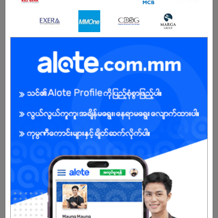
ကျား
အခွင့်အရေးရှိသူ :