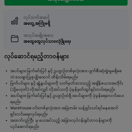
လုပ်သက်အဆင့်
အတွေ့အကြုံမရှိ
အလုပ်အမျိုးအစား
အထွေထွေလုပ်သား၊လုံခြုံရေး
လုပ်ဆောင်ရမည့်တာဝန်များ
အပင်များ၊ မြက်ခင်းပြင် နှင့် ဥယျာဉ်တစ်ခုလုံးအား ပျက်စီးဆုံးရှုံးမှုမရှိစေ
ဘဲ သေချာပြုစုပျိုးထောင် ထိန်းသိမ်းရမည်။
မြက်ပင်များ နှင့် ချုံနွယ်များကို သတ်မှတ်ထားသည့် အချိန်ဇယားအတိုင်း
(သို့မဟုတ်) လိုအပ်လျှင် လိုအပ်သလို ပုံမှန်ခုတ်ထွင်ရှင်းလင်းရမည်။
အပင်များ၊ မြက်ခင်းပြင်နှင့် ဥယျာဉ်ထဲရှိ အပင်များကို ပုံမှန်ရေလောင်းပေး
ရမည်။
Warehouse ဝင်းတစ်ခုလုံးအား အမြဲတမ်း သန့်ရှင်းသပ်ရပ်နေအောင်
ရှင်းလင်းရေးလုပ်ရမည်။
အထက်လူကြီး မှ ပေးအပ်သည့် အခြားလုပ်ငန်းခွင်တာဝန်များကို
လုပ်ဆောင်ရမည်။