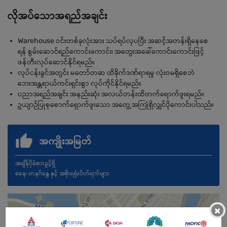
လိုအပ်သောအရည်အချင်း
Warehouse ဝင်းတစ်ခုလုံးအား သပ်ရပ်လှပပြီး အဆင့်အတန်းရှိနေစေ
ရန် စွမ်းဆောင်ရည်ကောင်းကောင်း၊ အတွေးအခေါ်ကောင်းကောင်းဖြင့်
ဖန်တီးလုပ်ဆောင်နိုင်ရမည်။
လုပ်ငန်းခွင်အတွင်း မတော်တဆ ထိခိုက်ဒဏ်ရာရမှု လုံးဝမရှိစေဘဲ
ဘေးအန္တရာယ်ကင်းရှင်းစွာ လုပ်ကိုင်နိုင်ရမည်။
ပညာအရည်အချင်း အနည်းဆုံး အလယ်တန်းထိတက်ရောက်ဖူးရမည်။
ဥယျာဉ်ပြုစုစောက်ရှောက်ဖူးသော အတွေ့အကြုံရှိလျှင်ပိုကောင်းပါသည်။
အကျိုးအမြတ်
အချိန်ပိုခံစားခွင့်ရှိ
စနေ၊ တနဂ်နွေ နှင့် အစိုးရရုံးပိတ်ရက်များ
×