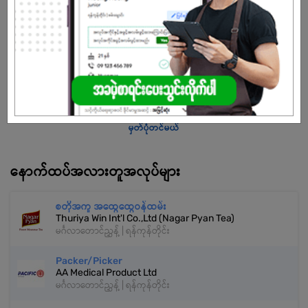
အလုပ်လျှောက်ရန် ဒီနေရာကို နှိပ်ပါ
အကောင့်မရှိသေးဘူးလား?
မှတ်ပုံတင်မယ်
နောက်ထပ်အလားတူအလုပ်များ
စတိုအကူ အထွေထွေဝန်ထမ်း
Thuriya Win Int'l Co.,Ltd (Nagar Pyan Tea)
မင်္ဂလာတောင်ညွှန့် | ရန်ကုန်တိုင်း
Packer/Picker
AA Medical Product Ltd
မင်္ဂလာတောင်ညွှန့် | ရန်ကုန်တိုင်း