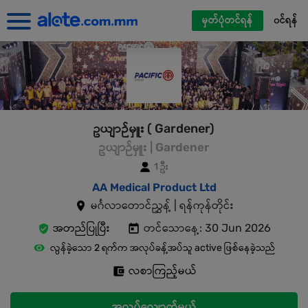
မှတ်ပုံတင်ရန်
၀င်ရန်
ဥယျာဉ်မှူး ( Gardener)
ဥယျာဉ်မှူး | Gardener
1 ဦး
AA Medical Product Ltd
မင်္ဂလာတောင်ညွှန့် | ရန်ကုန်တိုင်း
အတည်ပြုပြီး
တင်သောနေ့: 30 Jun 2026
လွန်ခဲ့သော 2 ရက်က အလုပ်ခန့်အပ်သူ active ဖြစ်နေခဲ့သည်
လစာကြည့်မယ်
အလုပ်လျှောက်မယ်