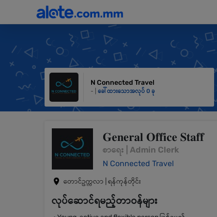
N Connected Travel
- |
ခေါ်ထားသောအလုပ် 0 ခု
𝐆𝐞𝐧𝐞𝐫𝐚𝐥 𝐎𝐟𝐟𝐢𝐜𝐞 𝐒𝐭𝐚𝐟𝐟
စာရေး | Admin Clerk
N Connected Travel
တောင်ဥက္ကလာ | ရန်ကုန်တိုင်း
လုပ်ဆောင်ရမည့်တာဝန်များ