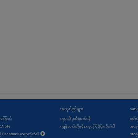
အလုပ်ရှင်များ
အလု
့အကြောင်း
ကုမ္ပဏီ မှတ်ပုံတင်ရန်
မှတ်ပ
@Alote
ကျွန်တော်တို့နှင့်အတူကြော်ငြာလိုက်ပါ
အလုပ
ု့ကို Facebook မှာရှာလိုက်ပါ
အလုပ