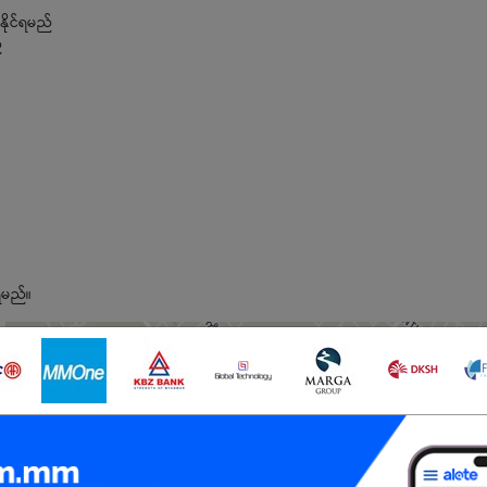
ိုင်ရမည်
်
်ရမည်။