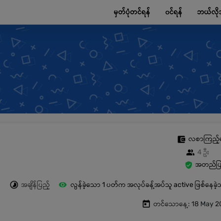
မှတ်ပုံတင်ရန်
၀င်ရန်
ဘယ်လို
လစာကြည့်
4 ဦး
အတည်ပြု
အချိန်ပြည့်
လွန်ခဲ့သော 1 ပတ်က အလုပ်ခန့်အပ်သူ active ဖြစ်နေခဲ
တင်သောနေ့: 18 May 2