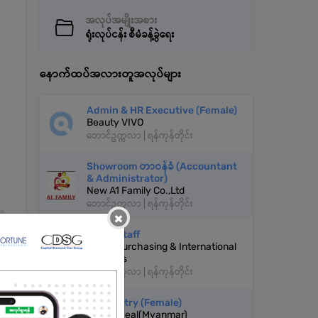
အလုပ်အမျိုးအစား
ရုံးလုပ်ငန်း စီမံခန့်ခွဲရေး
နောက်ထပ်အလားတူအလုပ်များ
Admin & HR Executive (Female)
Beauty VIVO
တောင်ဥက္ကလာ | ရန်ကုန်တိုင်း
Showroom တာဝန်ခံ (Accountant
& Administrator)
New A1 Family Co.,Ltd
တောင်ဥက္ကလာ | ရန်ကုန်တိုင်း
×
Office Staff
AY Go Purchasing & International
Logistics
တောင်ဥက္ကလာ | ရန်ကုန်တိုင်း
Data Entry (Female)
Power Deal(Myanmar)