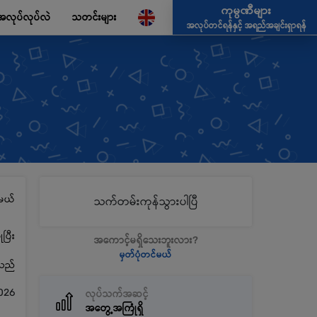
ကုမ္ပဏီများ
အလုပ်လုပ်လဲ
သတင်းများ
အလုပ်တင်ရန်နှင့် အရည်အချင်းရှာရန်
မယ်
သက်တမ်းကုန်သွားပါပြီ
ပြီး
အကောင့်မရှိသေးဘူးလား?
မှတ်ပုံတင်မယ်
့သည်
026
လုပ်သက်အဆင့်
အတွေ့အကြုံရှိ