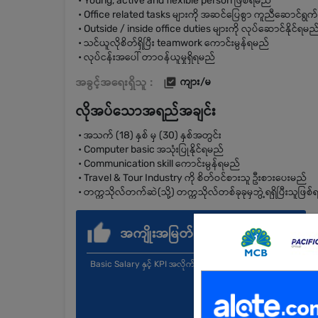
• Young, active and flexible person ဖြစ်ရမည်
• Office related tasks များကို အဆင်ပြေစွာ ကူညီဆောင်ရွက်န
• Outside / inside office duties များကို လုပ်ဆောင်နိုင်ရမည
• သင်ယူလိုစိတ်ရှိပြီး teamwork ကောင်းမွန်ရမည်
• လုပ်ငန်းအပေါ် တာဝန်ယူမှုရှိရမည်
အခွင့်အရေးရှိသူ :
ကျား/မ
လိုအပ်သောအရည်အချင်း
• အသက် (18) နှစ် မှ (30) နှစ်အတွင်း
• Computer basic အသုံးပြုနိုင်ရမည်
• Communication skill ကောင်းမွန်ရမည်
• Travel & Tour Industry ကို စိတ်ဝင်စားသူ ဦးစားပေးမည်
• တက္ကသိုလ်တက်ဆဲ(သို့) တက္ကသိုလ်တစ်ခုခုမှဘွဲ့ရရှိပြီးသူဖြစ
အကျိုးအမြတ်
Basic Salary နှင့် KPI အလိုက် Incentive များ