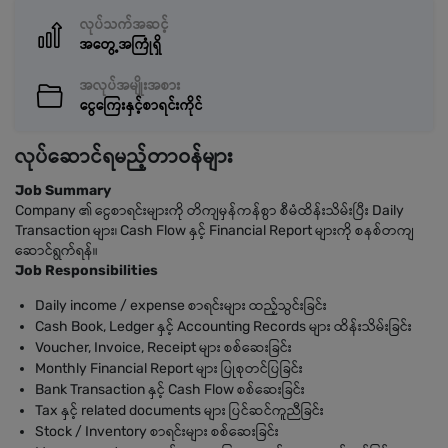
လုပ်သက်အဆင့်
အတွေ့အကြုံရှိ
အလုပ်အမျိုးအစား
ငွေကြေးနှင့်စာရင်းကိုင်
လုပ်ဆောင်ရမည့်တာဝန်များ
Job Summary
Company ၏ ငွေစာရင်းများကို တိကျမှန်ကန်စွာ စီမံထိန်းသိမ်းပြီး Daily
Transaction များ၊ Cash Flow နှင့် Financial Report များကို စနစ်တကျ
ဆောင်ရွက်ရန်။
Job Responsibilities
Daily income / expense စာရင်းများ ထည့်သွင်းခြင်း
Cash Book, Ledger နှင့် Accounting Records များ ထိန်းသိမ်းခြင်း
Voucher, Invoice, Receipt များ စစ်ဆေးခြင်း
Monthly Financial Report များ ပြုစုတင်ပြခြင်း
Bank Transaction နှင့် Cash Flow စစ်ဆေးခြင်း
Tax နှင့် related documents များ ပြင်ဆင်ကူညီခြင်း
Stock / Inventory စာရင်းများ စစ်ဆေးခြင်း