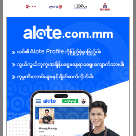
အဖွဲ့အစည်းနှင့် ပူးပေါင်းလုပ်ဆောင်နိုင်သူ
Pressure အောက်တွင် အလုပ်လုပ်နိုင်သူ
အကျိုးအမြတ်
.