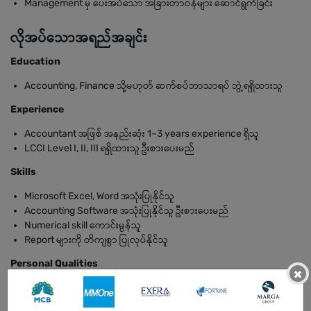
Management မှ ပေးအပ်သော အခြားတာဝန်များ ဆောင်ရွက်ခြင်း
လိုအပ်သောအရည်အချင်း
Education
Accounting, Finance သို့မဟုတ် ဆက်စပ်ဘာသာရပ် ဘွဲ့ရရှိထားသူ
Experience
Accountant အဖြစ် အနည်းဆုံး 1–3 years experience ရှိသူ
LCCI Level I, II, III ရရှိထားသူ ဦးစားပေးမည်
Skills
Microsoft Excel, Word အသုံးပြုနိုင်သူ
Accounting Software အသုံးပြုနိုင်သူ ဦးစားပေးမည်
Numerical skill ကောင်းမွန်သူ
Report များကို တိကျစွာ ပြုလုပ်နိုင်သူ
Personal Qualities
×
တာဝန်ယူမှုရှိသူ
ရိုးသားပြီး စည်းကမ်းရှိသူ