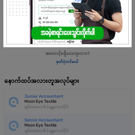
ကျား/မ
အခွင့်အရေးရှိသူ :
သက်တမ်းကုန်သွားပါပြီ
အကောင့်မရှိသေးဘူးလား?
မှတ်ပုံတင်မယ်
နောက်ထပ်အလားတူအလုပ်များ
Junior Accountant
Moon Eye Textile
ချမ်းအေးသာဇံ | မန္တလေးတိုင်း
Senior Accountant
Moon Eye Textile
ချမ်းအေးသာဇံ | မန္တလေးတိုင်း