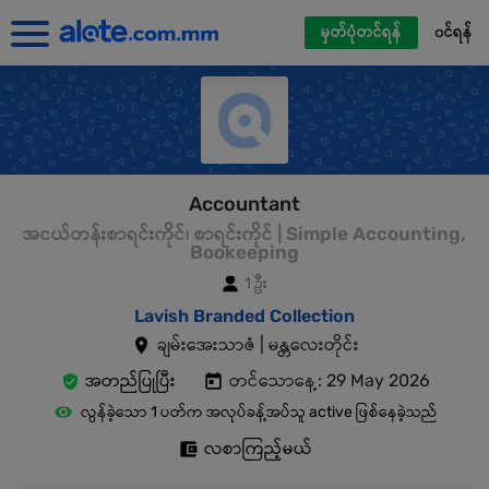
မှတ်ပုံတင်ရန်
၀င်ရန်
Accountant
အငယ်တန်းစာရင်းကိုင်၊ စာရင်းကိုင် | Simple Accounting,
Bookeeping
1 ဦး
Lavish Branded Collection
ချမ်းအေးသာဇံ | မန္တလေးတိုင်း
အတည်ပြုပြီး
တင်သောနေ့: 29 May 2026
လွန်ခဲ့သော 1 ပတ်က အလုပ်ခန့်အပ်သူ active ဖြစ်နေခဲ့သည်
လစာကြည့်မယ်