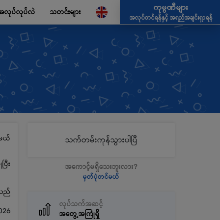
ကုမ္ပဏီများ
အလုပ်လုပ်လဲ
သတင်းများ
အလုပ်တင်ရန်နှင့် အရည်အချင်းရှာရန်
မယ်
သက်တမ်းကုန်သွားပါပြီ
ပြီး
အကောင့်မရှိသေးဘူးလား?
မှတ်ပုံတင်မယ်
့သည်
လုပ်သက်အဆင့်
2026
အတွေ့အကြုံရှိ