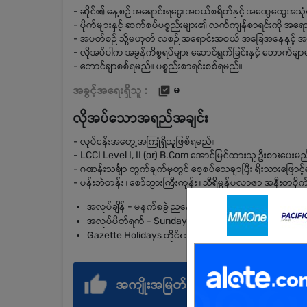
- ဆိုင်၏ နေ့စဉ် အရောင်းရငွေ၊ အဝယ်စရိတ်နှင့် အထွေထွေအသု
- ပိုက်များနှင့် ဆက်စပ်ပစ္စည်းများ၏ လက်ကျန်စာရင်းကို အရောင်းစ
- အပတ်စဉ် သို့မဟုတ် လစဉ် အရောင်းအဝယ် အခြေအနေနှင့် အရှုံ
- လိုအပ်ပါက အခွန်ကိစ္စရပ်များ ဆောင်ရွက်ခြင်းနှင့် ဘောက်ချာ
- ဘောင်ချာစစ်ရမည်။ ပစ္စည်းစာရင်းစစ်ရမည်။
အခွင့်အရေးရှိသူ :
မ
လိုအပ်သောအရည်အချင်း
- လုပ်ငန်းအတွေ့အကြုံရှိသူဖြစ်ရမည်။
- LCCI Level I, II (or) B.Com အောင်မြင်ထားသူ ဦးစားပေးမည
- ဂဏန်းသင်္ချာ တွက်ချက်မှုတွင် စေ့စပ်သေချာပြီး ရိုးသားဖြောင
- ပန်းဘဲတန်း ၊‌ စော်ဘွားကြီးကုန်း ၊ သီရိမွန်ပလာဇာ အနီးတဝိုက
အလုပ်ချိန် - မနက်၈ခွဲ ညနေ၅နာရီခွဲ
အလုပ်ပိတ်ရက် - Sunday
Gazette Holidays တိုင်း အလုပ်မပိတ်ပါ။
အကျိုးအမြတ်