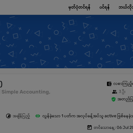
မှတ်ပုံတင်ရန်
၀င်ရန်
ဘယ်လို
)
လစာကြည့်
င် | Simple Accounting,
3 ဦး
အတည်ပြု
အချိန်ပြည့်
လွန်ခဲ့သော 1 ပတ်က အလုပ်ခန့်အပ်သူ active ဖြစ်နေခဲ
တင်သောနေ့: 06 Jul 