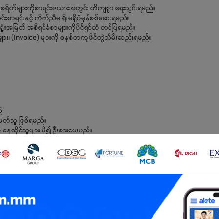
ံးစရိတ်များကိုစာရင်းဇယားအတွင်း တိကျစွာ ရေးသွင်းရမည်။
ာရင်းနှင့် ကိုက်ညီမှု ရှိ၊ မရှိပုံမှန်စစ်ဆေးရမည်။
းအမြတ် အစီရင်ခံစာများကိုပိုင်ရှင်ထံ တင်ပြရမည်။
များ၊ (Invoice) များကို စနစ်တကျဖိုင်တွဲသိမ်းဆည်းရမည်။
်
့်မတ်သူ ဖြစ်ရမည်။
် နေထိုင်သူများ ပို၍ ဦးစားပေးမည်။