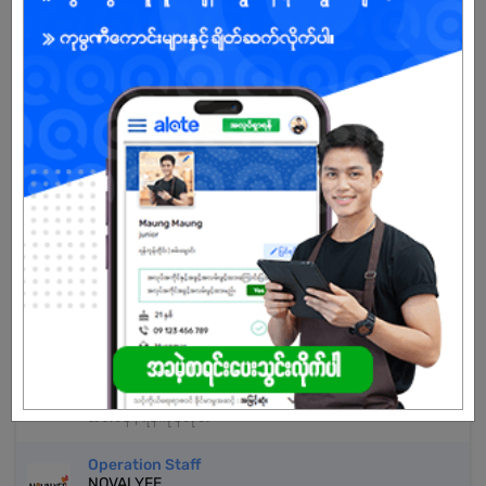
အကောင့်မရှိသေးဘူးလား?
မှတ်ပုံတင်မယ်
နောက်ထပ်အလားတူအလုပ်များ
Admin Staff
ITM Group of Companies
အင်းစိန် | ရန်ကုန်တိုင်း
Admin Staff
DigiEye Digital Marketing Agency
အင်းစိန် | ရန်ကုန်တိုင်း
Admin Assistant
Great Myanmar Talent Company
အင်းစိန် | ရန်ကုန်တိုင်း
Operation Staff
NOVALYFE