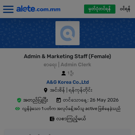
မှတ်ပုံတင်ရန်
၀င်ရန်
Admin & Marketing Staff (Female)
စာရေး | Admin Clerk
1 ဦး
A&G Korea Co.,Ltd
အင်းစိန် | ရန်ကုန်တိုင်း
အတည်ပြုပြီး
တင်သောနေ့: 26 May 2026
လွန်ခဲ့သော 1 ပတ်က အလုပ်ခန့်အပ်သူ active ဖြစ်နေခဲ့သည်
လစာကြည့်မယ်