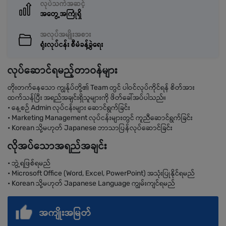
လုပ်သက်အဆင့်
အတွေ့အကြုံရှိ
အလုပ်အမျိုးအစား
ရုံးလုပ်ငန်း စီမံခန့်ခွဲရေး
လုပ်ဆောင်ရမည့်တာဝန်များ
တိုးတက်နေသော ကျွန်ုပ်တို့၏ Team တွင် ပါဝင်လုပ်ကိုင်ရန် စိတ်အား
ထက်သန်ပြီး အရည်အချင်းရှိသူများကို ဖိတ်ခေါ်အပ်ပါသည်။
• နေ့စဉ် Admin လုပ်ငန်းများ ဆောင်ရွက်ခြင်း
• Marketing Management လုပ်ငန်းများတွင် ကူညီဆောင်ရွက်ခြင်း
• Korean သို့မဟုတ် Japanese ဘာသာပြန်လုပ်ဆောင်ခြင်း
လိုအပ်သောအရည်အချင်း
• ဘွဲ့ရဖြစ်ရမည်
• Microsoft Office (Word, Excel, PowerPoint) အသုံးပြုနိုင်ရမည်
• Korean သို့မဟုတ် Japanese Language ကျွမ်းကျင်ရမည်
အကျိုးအမြတ်