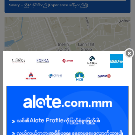
Salary – ညှိနှိုင်းနိုင်ပါသည် (Experience ပေါ်မူတည်၍)
×
မ
အခွင့်အရေးရှိသူ :
သက်တမ်းကုန်သွားပါပြီ