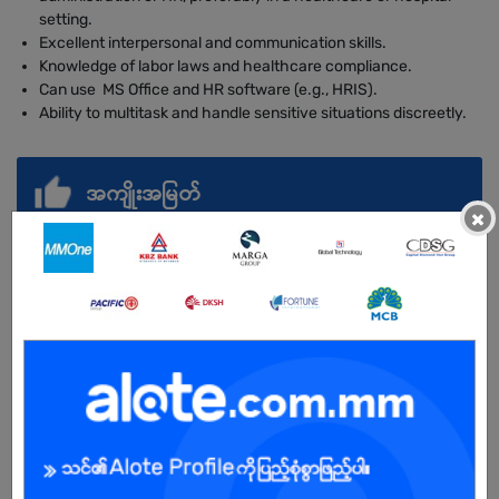
setting.
Excellent interpersonal and communication skills.
Knowledge of labor laws and healthcare compliance.
Can use MS Office and HR software (e.g., HRIS).
Ability to multitask and handle sensitive situations discreetly.
အကျိုးအမြတ်
×
နှစ်စဉ်ဘောနပ်စ်