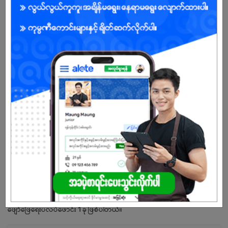
ကျား/မ
အခွင့်အရေးရှိသူ :
ကျွန်ုပ်တို့ကုမ္ပဏီအကြောင်း
Global Technology Group သည် လူငယ်စွန့်ဦးတီထွင်သူ သုံးဦးဖြင့်
ဦးဆောင်သော Telecom, Media and Technology (TMT) ကဏ္ဍတွင်
သွက်လက်တက်ကြွစွာ လုပ်ဆောင်နေသည့် နှစ် 20 တိုင်သည့် အတွေ့အကြုံ
များဖြင့် ဖွဲ့စည်းထားသည့် အဖွဲ့အစည်းဖြစ်သည်။ Global Technology
Group သည် Myanmar Employer Awards (MEA) 2019၊2020 ဆုရှင်၊
2020၊ 2022 တွင် မြန်မာနိုင်ငံတွင် အလုပ်လုပ်ကိုင်ရန် အကောင်းဆုံး ကုမ္ပဏီ
ဆုရှင်၊ 5BB Broadband ဟု လူသိများသော အမြန်ဆုံး ISP ၏ Home of
Award ရရှိထားသော Home of the Awards, Myanmar's No. GlobalNet
အမှတ်တံဆိပ်နှင့် The Asian Telecom Awards 2023 မှာ The Asian
Telecom Awards 2023 1 အွန်လိုင်း streaming အက်ပ်နှင့် အွန်လိုင်း
ဖျော်ဖြေရေးပလပ်ဖောင်း 1 ခု ဖြစ်ပါတယ်။