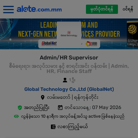
မှတ်ပုံတင်ရန်
၀င်ရန်
Admin/HR Supervisor
စီမံရေးရာ၊ အလုပ်သမား နှင့် စာရင်းအင်း ၀န်ထမ်း | Admin,
HR, Finance Staff
1 ဦး
Global Technology Co.,Ltd (GlobalNet)
လမ်းမတော် | ရန်ကုန်တိုင်း
အတည်ပြုပြီး
တင်သောနေ့: 07 May 2026
လွန်ခဲ့သော 10 နာရီက အလုပ်ခန့်အပ်သူ active ဖြစ်နေခဲ့သည်
လစာကြည့်မယ်