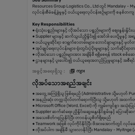
Job Summary
Resources Group Logistics Co., Ltd တွင် Mandalay - M
လုပ်ငန်းစီမံခန့်ခွဲမှုနှင့် ဝယ်ယူရေးလုပ်ငန်းစဉ်များကို စနစ်
Key Responsibilities
● ရုံးသုံးပစ္စည်းများနှင့် လိုအပ်သော ပစ္စည်းများကို ဈေးနှုန်းနှိုင
● Supplier များနှင့် ဆက်သွယ်ညှိနှိုင်း၍ အော်ဒါ၊ ပေးပို့မှုနှင့်
● ဝယ်ယူမှုဆိုင်ရာ စာရွက်စာတမ်းများ၊ ဘောင်ချာများနှင့် မှတ်
● အုပ်ချုပ်ရေးလုပ်ငန်းများ၊ ရုံးတွင်းပံ့ပိုးမှုများနှင့် သက်ဆိုင
● လိုအပ်သော ပစ္စည်းများအား အချိန်မီ ရရှိစေရန် stock စစ်ဆေးခြ
● ဌာနများနှင့် ပူးပေါင်း၍ ဝယ်ယူရေးအတည်ပြုမှုများနှင့် အစီရင်ခ
အခွင့်အရေးရှိသူ :
ကျား
လိုအပ်သောအရည်အချင်း
● အတွေ့အကြုံရှိသူ ဖြစ်ရမည် (Administrative သို့မဟုတ် Purch
● အနည်းဆုံး တက္ကသိုလ်တက်ရောက်ပြီးသူ သို့မဟုတ် အထက်တန
● Microsoft Office (Word, Excel) ကို ကျွမ်းကျင်စွာ အသုံးပြုန
● Supplier ဆက်ဆံရေး၊ ညှိနှိုင်းဆွေးနွေးနိုင်စွမ်းနှင့် ပြောဆ
● အသေးစိတ်ဂရုပြုနိုင်ပြီး တာဝန်ယူစိတ်ရှိရမည်
● Teamwork အဖြစ် လုပ်ကိုင်နိုင်ပြီး ဖိအားအောက်တွင် လုပ်ဆေ
● လိုအပ်ပါက အချိန်မီ သွားလာနိုင်ပြီး Mandalay - Myitnge 