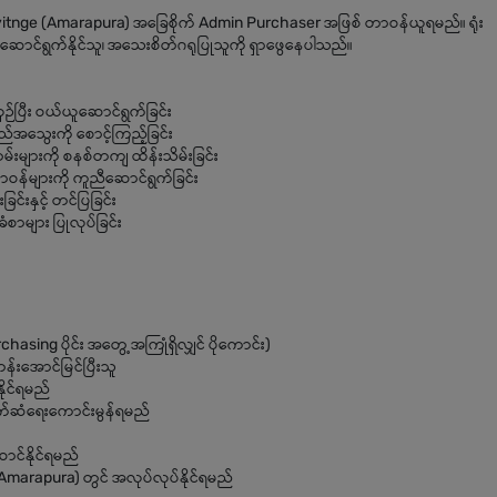
yitnge (Amarapura) အခြေစိုက် Admin Purchaser အဖြစ် တာဝန်ယူရမည်။ ရုံး
တကျ ဆောင်ရွက်နိုင်သူ၊ အသေးစိတ်ဂရုပြုသူကို ရှာဖွေနေပါသည်။
်းယှဉ်ပြီး ဝယ်ယူဆောင်ရွက်ခြင်း
 အရည်အသွေးကို စောင့်ကြည့်ခြင်း
တမ်းများကို စနစ်တကျ ထိန်းသိမ်းခြင်း
်ရာတာဝန်များကို ကူညီဆောင်ရွက်ခြင်း
င်းနှင့် တင်ပြခြင်း
ံစာများ ပြုလုပ်ခြင်း
asing ပိုင်း အတွေ့အကြုံရှိလျှင် ပိုကောင်း)
်းအောင်မြင်ပြီးသူ
ိုင်ရမည်
ိုဆက်ဆံရေးကောင်းမွန်ရမည်
ာင်နိုင်ရမည်
(Amarapura) တွင် အလုပ်လုပ်နိုင်ရမည်