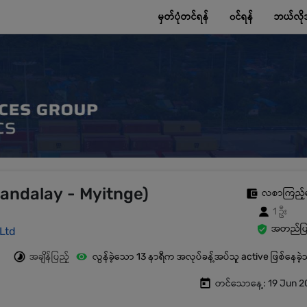
မှတ်ပုံတင်ရန်
၀င်ရန်
ဘယ်လို
andalay - Myitnge)
လစာကြည့်
1 ဦး
အတည်ပြု
 Ltd
အချိန်ပြည့်
လွန်ခဲ့သော 13 နာရီက အလုပ်ခန့်အပ်သူ active ဖြစ်နေခဲ
တင်သောနေ့: 19 Jun 2