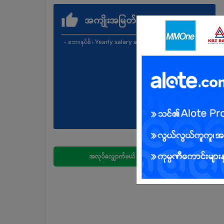
အကျိုးအမြတ်
- ဘောနပ်စ် ၊ Yearly salary adjust
အလုပ်လျှောက်မယ်