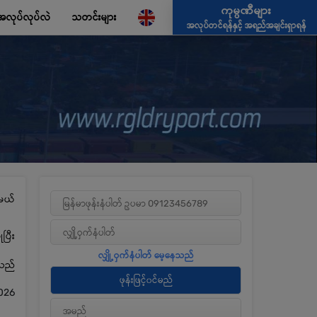
ကုမ္ပဏီများ
အလုပ်လုပ်လဲ
သတင်းများ
အလုပ်တင်ရန်နှင့် အရည်အချင်းရှာရန်
မယ်
ပြီး
့သည်
026