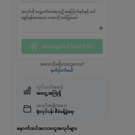
အလုပ်ကို လျှောက်ထားရသည့် အကြောင်းရင်းနှင့် သင်
မျှော်မှန်းထားသော လစာကို ဖော်ပြပေးပါ
အလုပ်လျှောက်ရန် ဒီနေရာကို နှိပ်ပါ
အကောင့်မရှိသေးဘူးလား?
မှတ်ပုံတင်မယ်
လုပ်သက်အဆင့်
အတွေ့အကြုံရှိ
အလုပ်အမျိုးအစား
ရုံးလုပ်ငန်း စီမံခန့်ခွဲရေး
နောက်ထပ်အလားတူအလုပ်များ