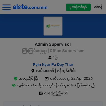
မှတ်ပုံတင်ရန်
၀င်ရန်
Admin Supervisor
ကြီးကြပ်ရေးမှူး | Office Supervisor
1 ဦး
Pyin Nyar Pa Day Thar
လမ်းမတော် | ရန်ကုန်တိုင်း
အတည်ပြုပြီး
တင်သောနေ့: 22 Apr 2026
လွန်ခဲ့သော 1 နာရီက အလုပ်ခန့်အပ်သူ active ဖြစ်နေခဲ့သည်
လစာကြည့်မယ်