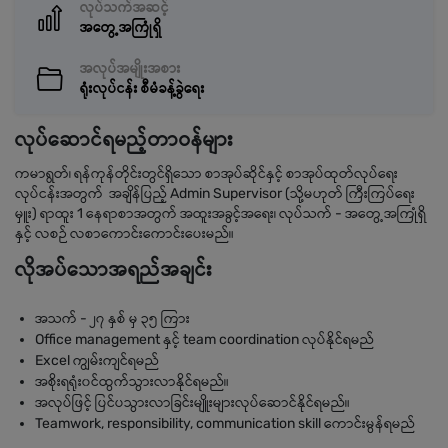
လုပ်သက်အဆင့်
အတွေ့အကြုံရှိ
အလုပ်အမျိုးအစား
ရုံးလုပ်ငန်း စီမံခန့်ခွဲရေး
လုပ်ဆောင်ရမည့်တာဝန်များ
ကမာရွတ်၊ ရန်ကုန်တိုင်းတွင်ရှိသော စာအုပ်ဆိုင်နှင့် စာအုပ်ထုတ်လုပ်ရေး
လုပ်ငန်းအတွက် အချိန်ပြည့် Admin Supervisor (သို့မဟုတ် ကြီးကြပ်ရေး
မှူး) ရာထူး 1 နေရာစာအတွက် အထူးအခွင့်အရေး၊ လုပ်သက် - အတွေ့အကြုံရှိ
နှင့် လစဉ် လစာကောင်းကောင်းပေးမည်။
လိုအပ်သောအရည်အချင်း
အသက် - ၂၇ နှစ် မှ ၃၅ ကြား
Office management နှင့် team coordination လုပ်နိုင်ရမည်
Excel ကျွမ်းကျင်ရမည်
အစိုးရရုံး၀င်ထွက်သွားလာနိုင်ရမည်။
အလုပ်ဖြင့် ပြင်ပသွားလာခြင်းမျိူးများလုပ်ဆောင်နိုင်ရမည်။
Teamwork, responsibility, communication skill ကောင်းမွန်ရမည်