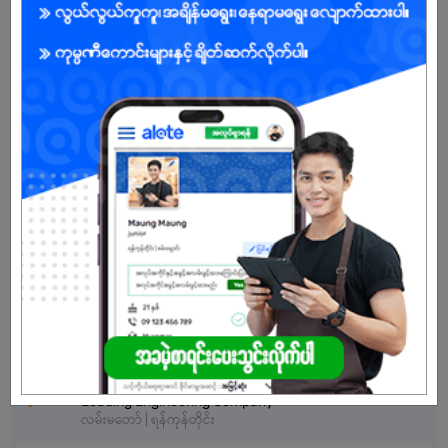
သက်တမ်းကုန်သွားပါပြီ
အကောင့်မရှိသေးဘူးလား?
မှတ်ပုံတင်မယ်
နောက်ထပ်အလားတူအလုပ်များ
Shop Manager
Pyin Nyar Pa Day Thar
လမ်းမတော် | ရန်ကုန်တိုင်း
Document Controller
Leading Engineering Company
လမ်းမတော် | ရန်ကုန်တိုင်း