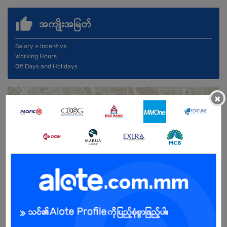
အကျိုးအမြတ်
Salary + Incentive
Working Hours
Off Days and Holidays
×
ကျား
အခွင့်အရေးရှိသူ :