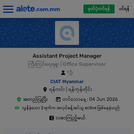
မှတ်ပုံတင်ရန်
၀င်ရန်
Assistant Project Manager
ကြီးကြပ်ရေးမှူး | Office Supervisor
1 ဦး
CIAT Myanmar
ရန်ကင်း | ရန်ကုန်တိုင်း
အတည်ပြုပြီး
တင်သောနေ့: 04 Jun 2026
လွန်ခဲ့သော 2 ရက်က အလုပ်ခန့်အပ်သူ active ဖြစ်နေခဲ့သည်
လစာကြည့်မယ်