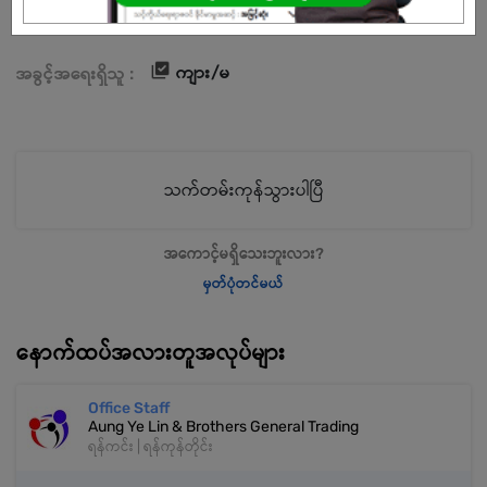
ကျား/မ
အခွင့်အရေးရှိသူ :
သက်တမ်းကုန်သွားပါပြီ
အကောင့်မရှိသေးဘူးလား?
မှတ်ပုံတင်မယ်
နောက်ထပ်အလားတူအလုပ်များ
Office Staff
Aung Ye Lin & Brothers General Trading
ရန်ကင်း | ရန်ကုန်တိုင်း