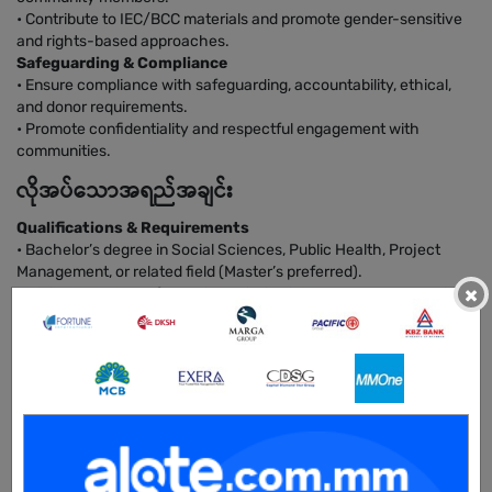
• Contribute to IEC/BCC materials and promote gender-sensitive
and rights-based approaches.
Safeguarding & Compliance
• Ensure compliance with safeguarding, accountability, ethical,
and donor requirements.
• Promote confidentiality and respectful engagement with
communities.
လိုအပ်သောအရည်အချင်း
Qualifications & Requirements
• Bachelor’s degree in Social Sciences, Public Health, Project
Management, or related field (Master’s preferred).
×
• Minimum 2 years of experience in livelihood, SRHR, community
development, or humanitarian projects.
• Knowledge of livelihood recovery, SRHR programming, and
community mobilization.
• Strong communication, coordination, and reporting skills.
• Ability to work with local authorities, NGOs, and donors.
• Fluency in Myanmar language; English is an asset.
• Proficient in Microsoft Word, Excel, and PowerPoint.
• Flexible, culturally sensitive, and willing to travel to project areas.
Skills & Competencies