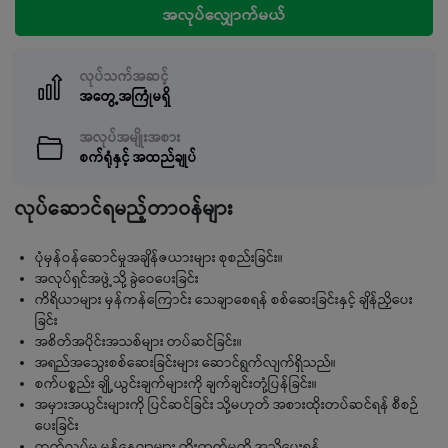
အလုပ်လျှောက်မယ်
လုပ်သက်အဆင့်
အတွေ့အကြုံမရှိ
အလုပ်အမျိုးအစား
စက်ရုံနှင့် အထည်ချုပ်
လုပ်ဆောင်ရမည့်တာဝန်များ
ပုံမှန်ဝန်ဆောင်မှုအချိန်ဇယားများ စုစည်းခြင်း။
အလုပ်ရှင်အဖွဲ့သို့ ခွဲဝေပေးခြင်း
ကိရိယာများ မှန်ကန်ကြောင်း သေချာစေရန် စစ်ဆေးခြင်းနှင့် ချိန်ညှိပေး
ခြင်း
အစိတ်အပိုင်းအသစ်များ တပ်ဆင်ခြင်း။
အရည်အသွေးစစ်ဆေးခြင်းများ ဆောင်ရွက်လျက်ရှိသည်။
စက်ပစ္စည်း ချို့ယွင်းချက်များကို ချက်ချင်းတုံ့ပြန်ခြင်း။
အမှားအယွင်းများကို ပြင်ဆင်ခြင်း သို့မဟုတ် အစားထိုးတပ်ဆင်ရန် စီစဉ်
ပေးခြင်း
ထုတ်လုပ်မှု မန်နေဂျာများ တိုးတက်မှုကို အသိပေးရန်