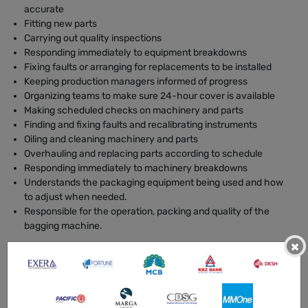
accurate
Fitting new parts
Carrying out quality inspections
Responding immediately to equipment breakdowns
Fixing faults or arranging for replacements to be installed
Keeping production managers informed of progress
Organizing teams to make sure 24-hour cover is available
Making scheduled checks on machinery and parts
Finding and fixing faults and recalibrating instruments
Oiling and cleaning machinery and parts
Overhauling and replacing parts according to schedule
Responding immediately to machinery breakdowns
Understands the packaging equipment being used and how
to adjust when needed.
Responsible for the operation, packing and quality of the
bagging machine.
×
လိုအပ်သောအရည်အချင်း
B.E (Electrical Power) ဘွဲ့ရရှိထားသူဖြစ်ရမည်။