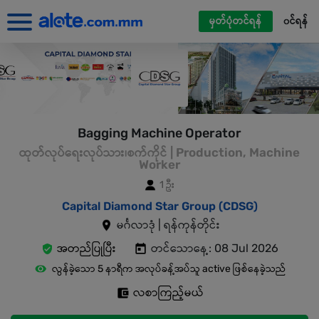
မှတ်ပုံတင်ရန်
၀င်ရန်
Bagging Machine Operator
ထုတ်လုပ်ရေးလုပ်သား၊စက်ကိုင် | Production, Machine
Worker
1 ဦး
Capital Diamond Star Group (CDSG)
မင်္ဂလာဒုံ | ရန်ကုန်တိုင်း
အတည်ပြုပြီး
တင်သောနေ့: 08 Jul 2026
လွန်ခဲ့သော 5 နာရီက အလုပ်ခန့်အပ်သူ active ဖြစ်နေခဲ့သည်
လစာကြည့်မယ်