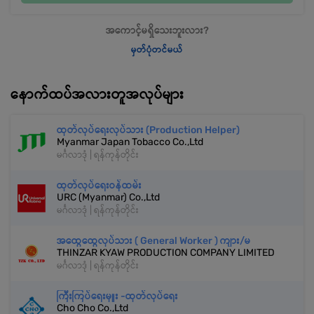
အကောင့်မရှိသေးဘူးလား?
မှတ်ပုံတင်မယ်
နောက်ထပ်အလားတူအလုပ်များ
ထုတ်လုပ်ရေးလုပ်သား (Production Helper)
Myanmar Japan Tobacco Co.,Ltd
မင်္ဂလာဒုံ | ရန်ကုန်တိုင်း
ထုတ်လုပ်ရေးဝန်ထမ်း
URC (Myanmar) Co.,Ltd
မင်္ဂလာဒုံ | ရန်ကုန်တိုင်း
အထွေထွေလုပ်သား ( General Worker ) ကျား/မ
THINZAR KYAW PRODUCTION COMPANY LIMITED
မင်္ဂလာဒုံ | ရန်ကုန်တိုင်း
ကြီးကြပ်ရေးမှူး -ထုတ်လုပ်ရေး
Cho Cho Co.,Ltd