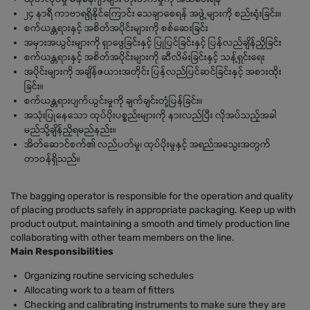
၂၄ နာရီ ကာဗာရရှိနိုင်ကြောင်း သေချာစေရန် အဖွဲ့များကို စည်းရုံးခြင်း။
စက်ယန္တရားနှင့် အစိတ်အပိုင်းများကို စစ်ဆေးခြင်း
အမှားအယွင်းများကို ရှာဖွေခြင်းနှင့် ပြုပြင်ခြင်းနှင့် ပြန်လည်ချိန်ညှိခြင်း
စက်ယန္တရားနှင့် အစိတ်အပိုင်းများကို ဆီလိမ်းခြင်းနှင့် သန့်ရှင်းရေး
အပိုင်းများကို အချိန်ဇယားအတိုင်း ပြန်လည်ပြင်ဆင်ခြင်းနှင့် အစားထိုး
ခြင်း။
စက်ယန္တရားပျက်ယွင်းမှုကို ချက်ချင်းတုံ့ပြန်ခြင်း။
အသုံးပြုနေသော ထုပ်ပိုးပစ္စည်းများကို နားလည်ပြီး လိုအပ်သည့်အခါ
မည်သို့ချိန်ညှိရမည်နည်း။
အိတ်ဆောင်စက်၏ လည်ပတ်မှု၊ ထုပ်ပိုးမှုနှင့် အရည်အသွေးအတွက်
တာဝန်ရှိသည်။
The bagging operator is responsible for the operation and quality
of placing products safely in appropriate packaging. Keep up with
product output, maintaining a smooth and timely production line
collaborating with other team members on the line.
Main Responsibilities
Organizing routine servicing schedules
Allocating work to a team of fitters
Checking and calibrating instruments to make sure they are