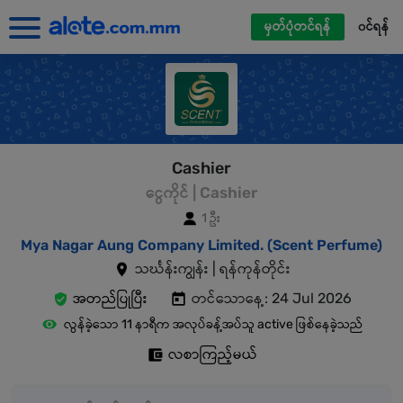
မှတ်ပုံတင်ရန်
၀င်ရန်
Cashier
ငွေကိုင် | Cashier
1 ဦး
Mya Nagar Aung Company Limited. (Scent Perfume)
သင်္ဃန်းကျွန်း | ရန်ကုန်တိုင်း
အတည်ပြုပြီး
တင်သောနေ့: 24 Jul 2026
လွန်ခဲ့သော 11 နာရီက အလုပ်ခန့်အပ်သူ active ဖြစ်နေခဲ့သည်
လစာကြည့်မယ်