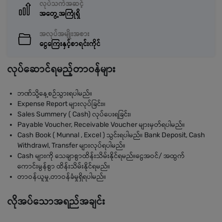
လုပ်သက်အဆင့်
အတွေ့အကြုံရှိ
အလုပ်အမျိုးအစား
ငွေကြေးနှင့်စာရင်းကိုင်
လုပ်ဆောင်ရမည့်တာဝန်များ
ဘဏ်သို့နေ့စဉ်သွားရပါမည်။
Expense Report များလုပ်ခြင်း။
Sales Summery ( Cash) လုပ်ပေးရခြင်း၊
Payable Voucher, Receivable Voucher များမှတ်ရပါမည်။
Cash Book ( Munnal , Excel ) သွင်းရပါမည်။ Bank Deposit, Cash
Withdrawl, Transfer များလုပ်ရပါမည်။
Cash များကို သေချာစွာထိန်းသိမ်းနိုင်ရမည်။ငွေအဝင်/ အထွက်
ကောင်းမွန်စွာ ထိန်းသိမ်းနိုင်ရမည်။
တာဝန်ယူမှု,တာဝန်ခံမှုရှိရပါမည်။
လိုအပ်သောအရည်အချင်း