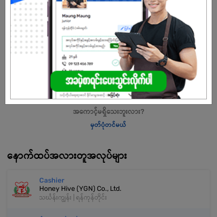
ကို ထုတ်လုပ်၊ဖြန့်ဖြူး၊ရောင်းချနေသော Company ဖြစ်ပါသည်။ရန်ကုန်၊
မန္တလေး မြို့များတွင် ရုံးချုပ်များရှိပြီး ဆိုင်ခွဲပေါင်းများစွာဖြင့် Scent ရေမွှေးကို
ရောင်းချလျှက်ရှိပါသည်။Company ကို 2020 ခုနှစ်တွင် စတင်၍တည်ထောင်ခဲ့
ပြီး ယခုအချိန်တွင် ဝန်ထမ်းပေါင်း 70ကျော်ဖြင့် လုပ်ငန်းများကို လည်ပတ်လျှ
က်ရှိပါသည်။
သက်တမ်းကုန်သွားပါပြီ
အကောင့်မရှိသေးဘူးလား?
မှတ်ပုံတင်မယ်
နောက်ထပ်အလားတူအလုပ်များ
Cashier
Honey Hive (YGN) Co., Ltd.
သင်္ဃန်းကျွန်း | ရန်ကုန်တိုင်း