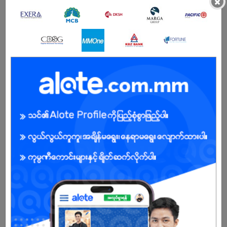
×
မ
အခွင့်အရေးရှိသူ :
ကျွန်ုပ်တို့ကုမ္ပဏီအကြောင်း
Vision
သုံးစွဲသူများထံ အရည်အသွေးပြည့်မီသော ရေမွှေးများကို သင့်တင့်လျောက်ပတ်
သောစျေးနှုန်း၊ အကောင်းမွန်ဆုံးဝန်ဆောင်မှုဖြင့် စျေးကွတ်အတွင်း ဖြန့်ဖြူး
ရောင်းချနိုင်ရန်
Mission
အရည်အသွေးကောင်းသုံးစွဲသူတို့ရဲ့ နံပါတ် (1)အရွေးချယ်ဆုံး အမှတ်တံဆိပ်တ
ခုအဖြစ် စျေးကွတ်တွင်အခိုင်အမာရပ်တည်ရန်
Value
အရည်အသွေးပြည့်မီခြင်း၊သုံးစွဲသူများစိတ်ကျေနပ်မှုအပြည့်အဝရရှိခြင်း၊
ဝန်ထမ်းများ၏တက်ညီလက်ညီပူးပေါင်းလုပ်ဆောင်ခြင်း
Mya Nagar Aung Company Limit သည် Scent Inspired Perfume များ