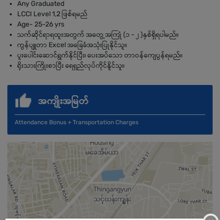
Any Graduated
LCCI Level 1,2 ဖြစ်ရမည်
Age- 25-26 yrs
သက်ဆိုင်ရာရထူးအတွက် အတွေ့အကြုံ (၁ - ၂ )နှစ်ရှိရပါမည်။
ကွန်ပျူတာ Excel အခြေခံအသုံးပြုနိုင်သူ။
ပူးပေါင်းဆောင်ရွက်နိုင်ပြီး၊ ပေးအပ်သော တာဝန်ကျေပွန်ရမည်။
ရိုးသားကြိုးစာပြီး ရေရှည်လုပ်ကိုင်နိူင်သူ။
အကျိုးအမြတ်
Attendance Bonus + Transportation Charges