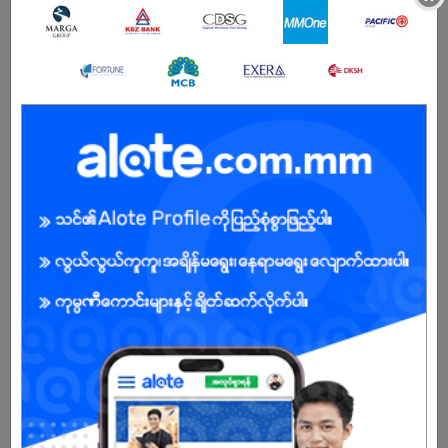
အကျိုးအမြတ်
.
ကျား/မ
အခွင့်အရေးရှိသူ :