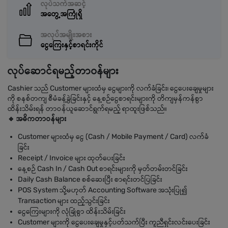
လုပ်သက်အဆင့်
အတွေ့အကြုံရှိ
အလုပ်အမျိုးအစား
ငွေကြေးနှင့်စာရင်းကိုင်
လုပ်ဆောင်ရမည့်တာဝန်များ
Cashier သည် Customer များထံမှ ငွေများကို လက်ခံခြင်း၊ ငွေပေးချေမှုများ
ကို စနစ်တကျ စီမံခန့်ခွဲခြင်းနှင့် နေ့စဉ်ငွေစာရင်းများကို တိကျမှန်ကန်စွာ
ထိန်းသိမ်းရန် တာဝန်ယူဆောင်ရွက်ရမည့် ရာထူးဖြစ်သည်။
🔹 အဓိကတာဝန်များ
Customer များထံမှ ငွေ (Cash / Mobile Payment / Card) လက်ခံ
ခြင်း
Receipt / Invoice များ ထုတ်ပေးခြင်း
နေ့စဉ် Cash In / Cash Out စာရင်းများကို မှတ်တမ်းတင်ခြင်း
Daily Cash Balance စစ်ဆေးပြီး စာရင်းတင်ပြခြင်း
POS System သို့မဟုတ် Accounting Software အသုံးပြု၍
Transaction များ ထည့်သွင်းခြင်း
ငွေကြေးများကို လုံခြုံစွာ ထိန်းသိမ်းခြင်း
Customer များကို ငွေပေးချေမှုနှင့်ပတ်သက်ပြီး ကူညီရှင်းလင်းပေးခြင်း