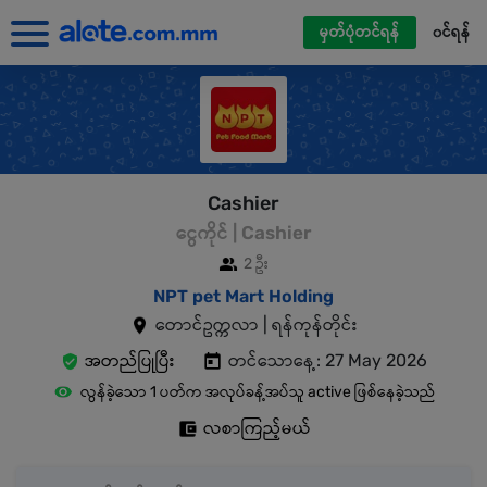
မှတ်ပုံတင်ရန်
၀င်ရန်
Cashier
ငွေကိုင် | Cashier
2 ဦး
NPT pet Mart Holding
တောင်ဥက္ကလာ | ရန်ကုန်တိုင်း
အတည်ပြုပြီး
တင်သောနေ့: 27 May 2026
လွန်ခဲ့သော 1 ပတ်က အလုပ်ခန့်အပ်သူ active ဖြစ်နေခဲ့သည်
လစာကြည့်မယ်