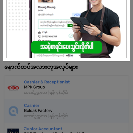
သက်တမ်းကုန်သွားပါပြီ
အကောင့်မရှိသေးဘူးလား?
မှတ်ပုံတင်မယ်
နောက်ထပ်အလားတူအလုပ်များ
Cashier & Receptionist
MPK Group
တောင်ဥက္ကလာ | ရန်ကုန်တိုင်း
Cashier
Buldak Factory
တောင်ဥက္ကလာ | ရန်ကုန်တိုင်း
Junior Accountant