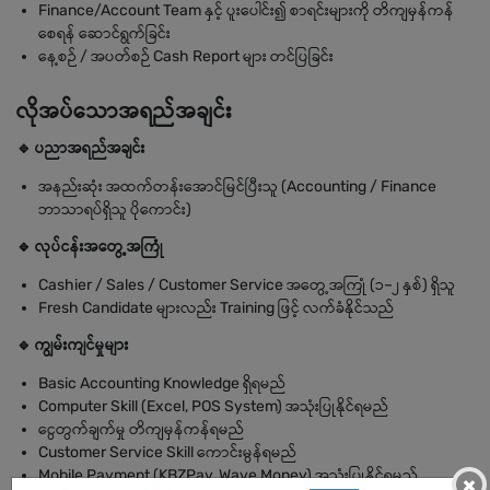
Finance/Account Team နှင့် ပူးပေါင်း၍ စာရင်းများကို တိကျမှန်ကန်
စေရန် ဆောင်ရွက်ခြင်း
နေ့စဉ် / အပတ်စဉ် Cash Report များ တင်ပြခြင်း
လိုအပ်သောအရည်အချင်း
🔹 ပညာအရည်အချင်း
အနည်းဆုံး အထက်တန်းအောင်မြင်ပြီးသူ (Accounting / Finance
ဘာသာရပ်ရှိသူ ပိုကောင်း)
🔹 လုပ်ငန်းအတွေ့အကြုံ
Cashier / Sales / Customer Service အတွေ့အကြုံ (၁–၂ နှစ်) ရှိသူ
Fresh Candidate များလည်း Training ဖြင့် လက်ခံနိုင်သည်
🔹 ကျွမ်းကျင်မှုများ
Basic Accounting Knowledge ရှိရမည်
Computer Skill (Excel, POS System) အသုံးပြုနိုင်ရမည်
ငွေတွက်ချက်မှု တိကျမှန်ကန်ရမည်
Customer Service Skill ကောင်းမွန်ရမည်
Mobile Payment (KBZPay, Wave Money) အသုံးပြုနိုင်ရမည်
×