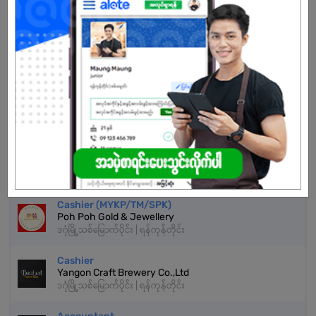
သက်တမ်းကုန်သွားပါပြီ
အကောင့်မရှိသေးဘူးလား?
မှတ်ပုံတင်မယ်
နောက်ထပ်အလားတူအလုပ်များ
Sales Cashier
MiThaSu Mart
ဒဂုံမြို့သစ်မြောက်ပိုင်း | ရန်ကုန်တိုင်း
Cashier (MYKP/TM/SPK)
Poh Poh Gold & Jewellery
ဒဂုံမြို့သစ်မြောက်ပိုင်း | ရန်ကုန်တိုင်း
Cashier
Yangon Craft Brewery Co.,Ltd
ဒဂုံမြို့သစ်မြောက်ပိုင်း | ရန်ကုန်တိုင်း