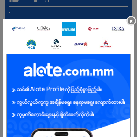
.
×
ကျား/မ
အခွင့်အရေးရှိသူ :