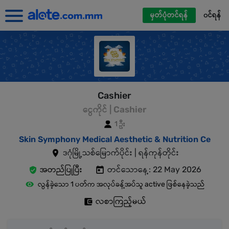
မှတ်ပုံတင်ရန်
၀င်ရန်
Cashier
ငွေကိုင် | Cashier
1 ဦး
Skin Symphony Medical Aesthetic & Nutrition Ce
ဒဂုံမြို့သစ်မြောက်ပိုင်း | ရန်ကုန်တိုင်း
အတည်ပြုပြီး
တင်သောနေ့: 22 May 2026
လွန်ခဲ့သော 1 ပတ်က အလုပ်ခန့်အပ်သူ active ဖြစ်နေခဲ့သည်
လစာကြည့်မယ်