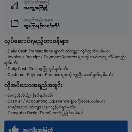
လုပ်သက်အဆင့်
အတွေ့အကြုံရှိ
အလုပ်အမျိုးအစား
ငွေကြေးနှင့်စာရင်းကိုင်
လုပ်ဆောင်ရမည့်တာဝန်များ
• Daily Cash Transactions များကို တိကျစွာ ကိုင်တွယ်ရပါမယ်။
• Invoice / Receipt / Payment Records များကို စနစ်တကျ သိမ်းဆည်း
ရပါမယ်။
• Daily Cash Closing ပြုလုပ်ရပါမယ်။
• Customer Payment Process များကို ကူညီဆောင်ရွက်ရပါမယ်။
လိုအပ်သောအရည်အချင်း
• တက္ကသိုလ်ဘွဲ့ရ ဖြစ်ရပါမယ်။
• Cashier / Accounting Experience ရှိသူ ဦးစားပေးပါမယ်။
• စာရင်းဇယား တိကျသေချာသူ ဖြစ်ရပါမယ်။
• Computer Basic (Excel) အသုံးပြုနိုင်ရပါမယ်
အကျိုးအမြတ်