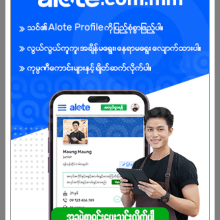
ကျား/မ
အခွင့်အရေးရှိသူ :
သက်တမ်းကုန်သွားပါပြီ
အကောင့်မရှိသေးဘူးလား?
မှတ်ပုံတင်မယ်
နောက်ထပ်အလားတူအလုပ်များ
Dishwasher
Shwe Myanmar Tea House & Chetty Restaurant
ပန်းပဲတန်း | ရန်ကုန်တိုင်း