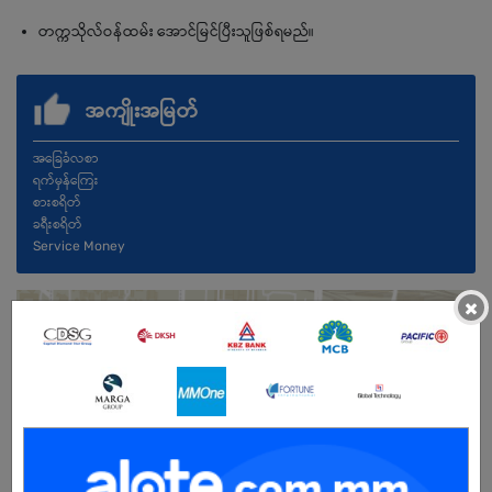
တက္ကသိုလ်ဝန်ထမ်း အောင်မြင်ပြီးသူဖြစ်ရမည်။
အကျိုးအမြတ်
အခြေခံလစာ
ရက်မှန်ကြေး
စားစရိတ်
ခရီးစရိတ်
Service Money
×