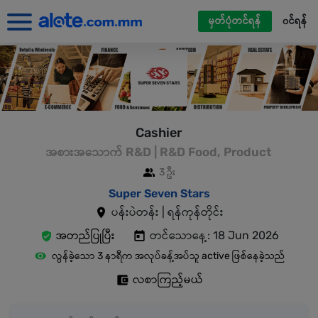
မှတ်ပုံတင်ရန်
၀င်ရန်
Cashier
အစားအသောက် R&D | R&D Food, Product
3 ဦး
Super Seven Stars
ပန်းပဲတန်း | ရန်ကုန်တိုင်း
အတည်ပြုပြီး
တင်သောနေ့: 18 Jun 2026
လွန်ခဲ့သော 3 နာရီက အလုပ်ခန့်အပ်သူ active ဖြစ်နေခဲ့သည်
လစာကြည့်မယ်