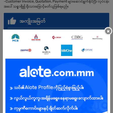
-Customer Invoice, Quotation, Payment များဆောင်ရွက်နိုင်ပြီး လုပ်ငန်း
အပေါ် သစ္စာရှိ၍ ရိုးသားဖြောင့်မတ်သူဖြစ်ရမည်။
အကျိုးအမြတ်
×
Salary - 3.5Lakhs to 4Lakhs (Nego)
Travel Allowance + Meal Allowance