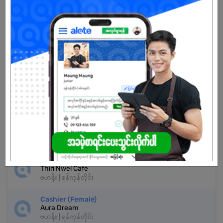
မ
အခွင့်အရေးရှိသူ :
သက်တမ်းကုန်သွားပါပြီ
အကောင့်မရှိသေးဘူးလား?
မှတ်ပုံတင်မယ်
နောက်ထပ်အလားတူအလုပ်များ
ငွေကိုင် - Cashier
Thiri Nwel Cafe
ဗဟန်း | ရန်ကုန်တိုင်း
Cashier (Female)
Aura Dream
ဗဟန်း | ရန်ကုန်တိုင်း