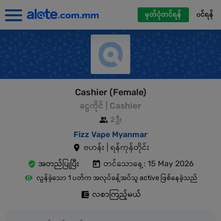
မှတ်ပုံတင်ရန်
၀င်ရန်
Cashier (Female)
ငွေကိုင် | Cashier
2 ဦး
Fizz Vape Myanmar
ဗဟန်း | ရန်ကုန်တိုင်း
အတည်ပြုပြီး
တင်သောနေ့: 15 May 2026
လွန်ခဲ့သော 1 ပတ်က အလုပ်ခန့်အပ်သူ active ဖြစ်နေခဲ့သည်
လစာကြည့်မယ်