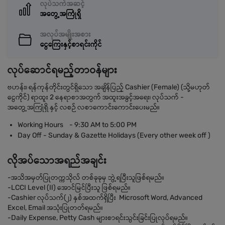
လုပ်သက်အဆင့်
အတွေ့အကြုံရှိ
အလုပ်အမျိုးအစား
ငွေကြေးနှင့်စာရင်းကိုင်
လုပ်ဆောင်ရမည့်တာဝန်များ
ဗဟန်း၊ ရန်ကုန်တိုင်းတွင်ရှိသော အချိန်ပြည့် Cashier (Female) (သို့မဟုတ်
ငွေကိုင်) ရာထူး 2 နေရာစာအတွက် အထူးအခွင့်အရေး၊ လုပ်သက် -
အတွေ့အကြုံရှိ နှင့် လစဉ် လစာကောင်းကောင်းပေးမည်။
Working Hours - 9:30 AM to 5:00 PM
Day Off - Sunday & Gazette Holidays (Every other week off )
လိုအပ်သောအရည်အချင်း
-အသိအမှတ်ပြုတက္ကသိုလ် တစ်ခုခုမှ ဘွဲ့ရပြီးသူဖြစ်ရမည်။
-LCCI Level (II) အောင်မြင်ပြီးသူ ဖြစ်ရမည်။
-Cashier လုပ်သက်(၂) နှစ်အထက်ရှိပြီး Microsoft Word, Advanced
Excel, Email အသုံးပြုတတ်ရမည်။
-Daily Expense, Petty Cash များစာရင်းသွင်းခြင်းပြုလုပ်ရမည်။