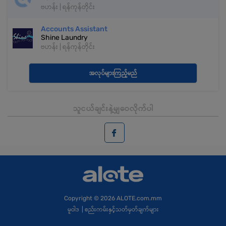
ဗဟန်း | ရန်ကုန်တိုင်း
Accounts Assistant
Shine Laundry
ဗဟန်း | ရန်ကုန်တိုင်း
အလုပ်များကြည့်မည်
သူငယ်ချင်းနဲ့မျှဝေလိုက်ပါ
Copyright
© 2026 ALOTE.com.mm
မူဝါဒ
|
စည်းကမ်းနှင့်သတ်မှတ်ချက်များ